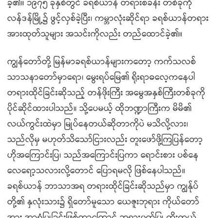
ခဲ့၏။ ၁၉၇၅ ခုနှစ်တွင် ခရစ်ယာန် တရားစခန်း တစ်ခုကို
လန်ဒန်မြို့၌ ဖွင့်လှစ်ခဲ့ပြီး၊ ကမ္ဘာလုံးဆိုင်ရာ ခရစ်ယာန်တရား
အားထုတ်သူများ အသင်းကိုလည်း တည်ထောင်ခဲ့၏။
ကျွန်တော်တို့ မြန်မာခရစ်ယာန်များကတော့ ကက်သလစ်
သာသနာတော်မှာရော၊ မွေးရပ်မြေ၏ ရိုးရာဓလေ့ကနေပါ
တရားထိုင်ခြင်းဆိုသည့် တန်ဖိုးကြီး အမွေအနှစ်ကြီးတစ်ခုကို
ပိုင်ဆိုင်ထားပါသည်။ သို့ပေမယ့် ထိုဘဏ္ဍာကြီးက မိမိ၏
လယ်ကွင်းထဲမှာ မြုပ်နေတယ်ဆိုတာကိုပဲ မသိလို့လား၊
သည်လိုမှ မဟုတ်သိသော်ငြားလည်း တူးဖော်ဖို့ကြပြန်တော့
ဟိုအကြောင်းပြ၊ သည်အကြောင်းပြကာ ရောင်းစား ပစ်နေ
လေရော့သလားလို့တောင် ပြောရမလို ဖြစ်နေပါသည်။
ခရစ်ယာန် ဘာသာအရ တရားထိုင်ခြင်းဆိုသည်မှာ ကျွန်ုပ်
တို့၏ နှလုံးသား၌ ရှိတော်မူသော ယေဇူးဘုရား ကိုယ်တော်
အား အာရုံပြုခြင်းဖြစ်တာကြောင့် ဘုရား၀တ်ပြု ကိုးကွယ်