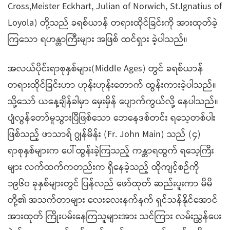
Cross,Meister Eckhart, Julian of Norwich, St.Ignatius of
Loyola) တို့သည် ခရစ်ယာန် တရားထိုင်ခြင်းကို အားထုတ်ခဲ့
ကြသော ရဟန္တာကြီးများ အဖြစ် ထင်ရှား ခဲ့ပါသည်။
အလယ်ပိုင်းရာစုနှစ်များ(Middle Ages) တွင် ခရစ်ယာန်
တရားထိုင်ခြင်းဟာ ဟုန်းဟုန်းတောက် ထွန်းကားခဲ့ပါသည်။
သို့သော် ယနေ့ချိန်ခါမှာ မှေးမှိန် ပျောက်ကွယ်လို့ နေပါသည်။
ပျံလွန်တော်မူသွားပြီဖြစ်သော ဘေနေဒစ်တင်း ရသေ့တစ်ပါး
ဖြစ်သည့် ဖာသာရ် ဂျွန်မိန်း (Fr. John Main) သည် (၄)
ရာစုနှစ်များက ပေါ်ထွန်းခဲ့ကြသည့် ကန္တာရထွက် ရသေ့ကြီး
များ လက်ထက်ကတည်းက ရှိနေခဲ့သည့် ထိုကျင့်စဉ်ကို
၁၉၆၀ ခုနှစ်များတွင် ပြန်လည် ဖော်ထုတ် ဆည်းပူးကာ မိမိ
တို့၏ အသက်တာများ လေးလေးနက်နက် ရှင်သန်နိုင်အောင်
အားထုတ် ကြိုးပမ်းနေကြသူများအား သင်ကြား လမ်းညွှန်ပေး