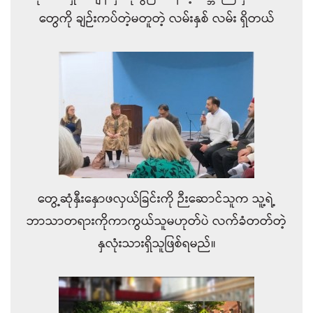
တွေကို ချဉ်းကပ်တဲ့မတူတဲ့ လမ်းနှစ် လမ်း ရှိတယ်
တွေ့ဆုံနှီးနှောဖလှယ်ခြင်းကို ဉီးဆောင်သူက သူ့ရဲ့
ဘာသာတရားကိုကာကွယ်သူမဟုတ်ပဲ လက်ခံတတ်တဲ့
နှလုံးသားရှိသူဖြစ်ရမည်။