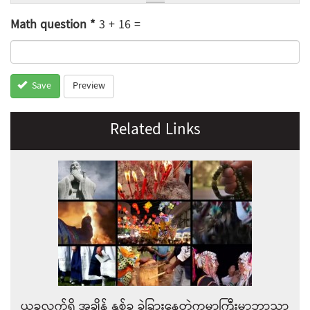
Math question
*
3 + 16 =
Preview
Save
Related Links
ယခုလက်ရှိ အချိန် နှစ်ခု ခွဲခြားနေတဲ့ကမ္ဘာကြီးမှာဘာသာ