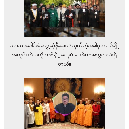
ဘာသာပေါင်းစုံတွေ့ဆုံနှီးနှောဖလှယ်တဲ့အခါမှာ တစ်ချို့
အလုပ်ဖြစ်သလို တစ်ချို့အလုပ် မဖြစ်တာတွေလည်းရှိ
တယ်။