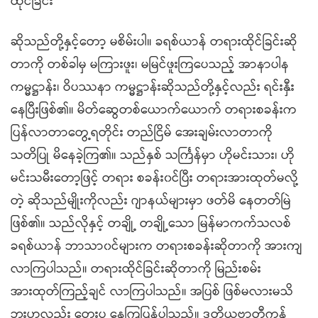
ထိုင်ခြင်း
ဆိုသည်တို့နှင့်တော့ မစိမ်းပါ။ ခရစ်ယာန် တရားထိုင်ခြင်းဆို
တာကို တစ်ခါမှ မကြားဖူး၊ မမြင်ဖူးကြပေသည့် အာနာပါန
ကမ္မဋ္ဌာန်း၊ ဝိပဿနာ ကမ္မဋ္ဌာန်းဆိုသည်တို့နှင့်လည်း ရင်းနှီး
နေပြီးဖြစ်၏။ မိတ်ဆွေတစ်ယောက်ယောက် တရားစခန်းက
ပြန်လာတာတွေ့ရတိုင်း တည်ငြိမ် အေးချမ်းလာတာကို
သတိပြု မိနေခဲ့ကြ၏။ သည်နှစ် သင်္ကြန်မှာ ဟိုမင်းသား၊ ဟို
မင်းသမီးတော့ဖြင့် တရား စခန်း၀င်ပြီး တရားအားထုတ်မလို့
တဲ့ ဆိုသည်မျိုးကိုလည်း ဂျာနယ်များမှာ ဖတ်မိ နေတတ်မြဲ
ဖြစ်၏။ သည်လိုနှင့် တချို့ တချို့သော မြန်မာကက်သလစ်
ခရစ်ယာန် ဘာသာ၀င်များက တရားစခန်းဆိုတာကို အားကျ
လာကြပါသည်။ တရားထိုင်ခြင်းဆိုတာကို မြည်းစမ်း
အားထုတ်ကြည့်ချင် လာကြပါသည်။ အပြစ် ဖြစ်မလားမသိ
ဘူးဟုလည်း တွေးပူ နေကြပြန်ပါသည်။ ဒုတိယဗာတီကန်