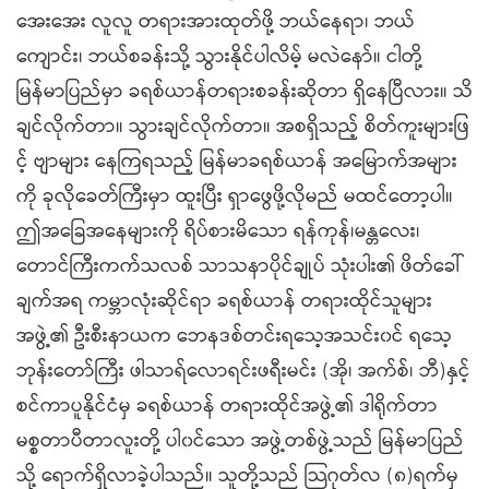
အေးအေး လူလူ တရားအားထုတ်ဖို့ ဘယ်နေရာ၊ ဘယ်
ကျောင်း၊ ဘယ်စခန်းသို့ သွားနိုင်ပါလိမ့် မလဲနော်။ ငါတို့
မြန်မာပြည်မှာ ခရစ်ယာန်တရားစခန်းဆိုတာ ရှိနေပြီလား။ သိ
ချင်လိုက်တာ။ သွားချင်လိုက်တာ။ အစရှိသည့် စိတ်ကူးများဖြ
င့် ဗျာများ နေကြရသည့် မြန်မာခရစ်ယာန် အမြောက်အများ
ကို ခုလိုခေတ်ကြီးမှာ ထူးပြီး ရှာဖွေဖို့လိုမည် မထင်တော့ပါ။
ဤအခြေအနေများကို ရိပ်စားမိသော ရန်ကုန်၊မန္တလေး၊
တောင်ကြီးကက်သလစ် သာသနာပိုင်ချုပ် သုံးပါး၏ ဖိတ်ခေါ်
ချက်အရ ကမ္ဘာလုံးဆိုင်ရာ ခရစ်ယာန် တရားထိုင်သူများ
အဖွဲ့၏ ဦးစီးနာယက ဘေနဒစ်တင်းရသေ့အသင်း၀င် ရသေ့
ဘုန်းတော်ကြီး ဖါသာရ်လောရင်းဖရီးမင်း (အို၊ အက်စ်၊ ဘီ)နှင့်
စင်ကာပူနိုင်ငံမှ ခရစ်ယာန် တရားထိုင်အဖွဲ့၏ ဒါရိုက်တာ
မစ္စတာပီတာလူးတို့ ပါ၀င်သော အဖွဲ့တစ်ဖွဲ့သည် မြန်မာပြည်
သို့ ရောက်ရှိလာခဲ့ပါသည်။ သူတို့သည် သြဂုတ်လ (၈)ရက်မှ