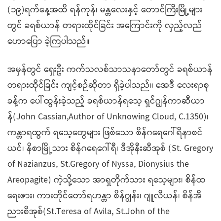
(၁၉)ရက်နေ့အထိ ရန်ကုန်၊ မန္တလေးနှင့် တောင်ကြီးမြို့များ
တွင် ခရစ်ယာန် တရားထိုင်ခြင်း အကြောင်းကို လှည့်လည်
ဟောပြော ခဲ့ကြပါသည်။
အမှန်တွင် ရှေးဦး ကက်သလစ်သာသနာတော်တွင် ခရစ်ယာန်
တရားထိုင်ခြင်း ကျင့်စဉ်ဆိုတာ ရှိခဲ့ပါသည်။ အေဒီ လေးရာစု
ခန့်က ပေါ်ထွန်းခဲ့သည့် ခရစ်ယာန်ရသေ့ ရှင်ဂျွန်ကာဆီယာ
န်(John Cassian,Author of Unknowing Cloud, C.1350)၊
ကန္တာရထွက် ရသေ့တွေများ ဖြစ်သော စိန်ဂရေဂေါ်ရီနာစင်
ယင်၊ နိစာမြို့သား စိန်ဂရေဂေါ်ရီ၊ ဒီအိုနီးဆီအုစ် (St. Gregory
of Nazianzus, St.Gregory of Nyssa, Dionysius the
Areopagite) ကဲ့သို့သော အာရှတိုက်သား ရသေ့များ၊ စိန်ထ
ရေးဇား၊ ကားတိုင်တော်ရဟန္တာ စိန်ဂျွန်း၊ ဂျူလီယန်၊ စိန်အီ
ညားစီအုစ်(St.Teresa of Avila, St.John of the