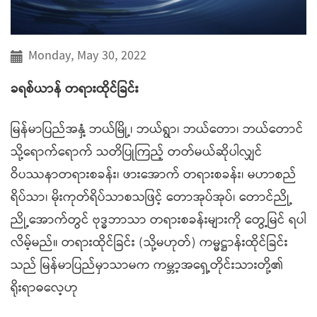
Monday, May 30, 2022
ခရစ်ယာန် တရားထိုင်ခြင်း
မြန်မာပြည်အနှံ့ ဘယ်မြို့၊ ဘယ်ရွာ၊ ဘယ်တော၊ ဘယ်တောင်
သို့ရောက်ရောက် သတိပြုကြည့် တတ်မယ်ဆိုပါလျှင်
ဝိပဿနာတရားစခန်း၊ ဖားအောက် တရားစခန်း၊ မဟာစည်
ရိပ်သာ၊ မိုးကုတ်ရိပ်သာစသဖြင့် တောအုပ်အုပ်၊ တောင်ညို့
ညို့အောက်တွင် ဗုဒ္ဓဘာသာ တရားစခန်းများကို တွေ့မြင် ရပါ
လိမ့်မည်။ တရားထိုင်ခြင်း (သို့မဟုတ်) ကမ္မဋ္ဌာန်းထိုင်ခြင်း
သည် မြန်မာပြည်မှာသာမက ကမ္ဘာ့အရှေ့တိုင်းသားတို့၏
ရိုးရာဓလေ့ဟု