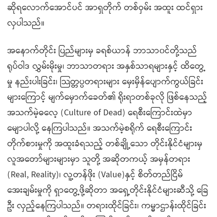
ဆိုရလောက်အောင်ပင် အာရှတိုက် တစ်ဝှမ်း အထူး ထင်ရှား
လှပါသည်။
အနောက်တိုင်း ပြည်များမှ ခရစ်ယာန် ဘာသာ၀င်တို့သည်
ရုပ်ဝါဒ လွှမ်းမိုးမှု၊ ဘာသာတရား အနှစ်သာရများနှင့် ထိတွေ့
မှု နည်းပါးခြင်း၊ သြတ္တပ္ပတရားများ မှေးမှိန်ပျောက်ကွယ်ခြင်း
များကြောင့် မျက်မှောက်ခေတ်၏ ရိုးရာတစ်ခုလို ဖြစ်နေသည့်
အသက်မဲ့ဓလေ့ (Culture of Dead) ရေစီးကြောင်းထဲမှာ
မျောပါလို့ နေကြပါသည်။ အသက်မဲ့စရိုက် ရေစီးကြောင်း
တိုက်စားမှုကို အထူးခံရသည့် တစ်ချို့သော တိုင်းနိုင်ငံများမှ
လူအတော်များများမှာ သူတို့ အဆိုတကယ့် အမှန်တရား
(Real, Reality)၊ လူ့တန်ဖိုး (Value)နှင့် စိတ်တည်ငြိမ်
အေးချမ်းမှုကို ရှာတွေ့ဖို့ဆိုတာ အရှေ့တိုင်းနိုင်ငံများဆီသို့ ခြေ
ဦး လှည့်နေကြပါသည်။ တရားထိုင်ခြင်း၊ ကမ္မာဌာန်းထိုင်ခြင်း