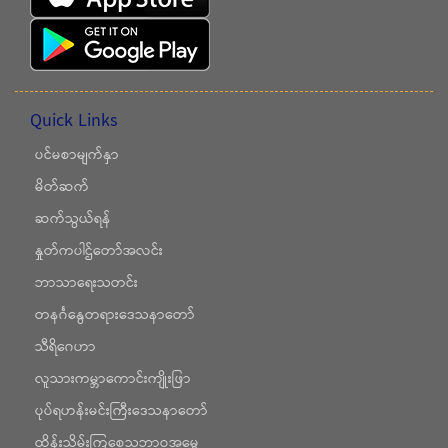
Quick Links
ပင်မစာမျက်နှာ
မိတ်ဆက်
ဆက်သွယ်ရန်
နှုတ်ကပါဌ်တော်အလင်း
ဘာသာရေးသတင်း
တနင်္ဂနွေတရားဒေသနာတော်
သီရိဂေဟာ
လူသားကမ္ဘာကောင်းကျိုးဖြာ
ပုပ်ရဟန်းမင်းကြီးဒေသနာတော်
ထိန်းသိမ်းကြစေသဘာဝအမွေ