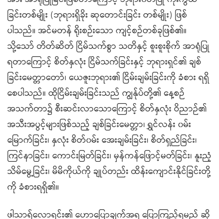
ခြင်းတစ်မျိုး (ဘုရားရှိခိုး ဆုတောင်းခြင်း တစ်မျိုး) ဖြစ်
ပါသည်။ အင်မတန် ရိုးစဉ်းသော ကျင့်စဉ်တစ်ခုဖြစ်၏။
သို့သော် တိတ်ဆိတ် ငြိမ်သက်စွာ သတိနှင့် စူးစူးစိုက် အာရုံပြု
ရတာကြောင့် စိတ်နှလုံး ငြိမ်သက်ခြင်းနှင့် ဘုရားရှင်၏ ချစ်
ခြင်းမေတ္တာတော်၊ ယေဇူးဘုရား၏ ငြိမ်းချမ်းခြင်းကို ခံစား ရရှိ
စေပါသည်။ ထိုငြိမ်းချမ်းခြင်းသည် ကျွန်ုပ်တို့၏ နေ့စဉ်
အသက်တာ၌ စီးဆင်းလာသောကြောင့် စိတ်နှလုံး ဝိညာဉ်၏
အသီးအပွင့်များဖြစ်သည့် ချစ်ခြင်းမေတ္တာ၊ ရွှင်လန်း ၀မ်း
မြောက်ခြင်း၊ နှလုံး စိတ်၀မ်း အေးချမ်းခြင်း၊ စိတ်ရှည်ခြင်း၊
ကြင်နာခြင်း၊ ကောင်းမြတ်ခြင်း၊ မှန်ကန်ဖြောင့်မတ်ခြင်း၊ နူးညံ့
သိမ်မွေ့ခြင်း၊ မိမိကိုယ်ကို ချုပ်တည်း ထိန်းကျောင်းနိုင်ခြင်းတို့
ကို ခံစားရရှိ၏။
ဖါသာရ်လောရင်း၏ ဟောပြောချက်အရ ပြောကြည့်ရမည် ဆို