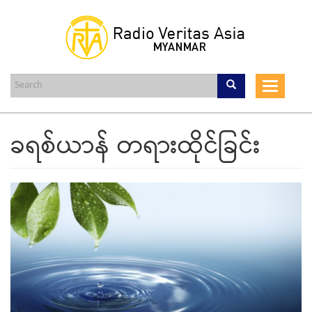
Skip
to
main
content
Toggle
navigat
ခရစ်ယာန် တရားထိုင်ခြင်း