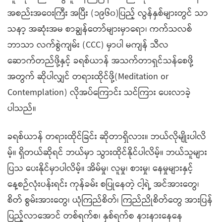
အစည်းအဝေးကြီး အပြီး (၁၉၆၀)ပြည့် လွန်နှစ်များတွင် သာ
သနာ့ အဆုံးအမ စာချွန်တော်များမှာရော၊ ကက်သလစ်
ဘာသာ လက်စွဲကျမ်း (CCC) မှာပါ မကျန် သီလ
ဆောက်တည်ဖို့နှင့် ခရစ်ယာန် အသက်တာရှင်သန်စေဖို့
အတွက် ဆိုပါလျှင် တရားထိုင်ဖို့(Meditation or
Contemplation) လိုအပ်ကြောင်း သင်ကြား ပေးလာခဲ့
ပါသည်။
ခရစ်ယာန် တရားထိုင်ခြင်း ဆိုတာရှိလား။ ဘယ်လိုမျိုးပါလိ
မ့်။ ရှိတယ်ဆိုရင် ဘယ်မှာ သွားထိုင်နိုင်ပါလိမ့်။ ဘယ်သူများ
ပြသ ပေးနိုင်မှာပါလိမ့်။ အိမ်မှု၊ လူမှု၊ စားမှု၊ နေမှုများနှင့်
နေ့စဉ်လုံးပန်းရင်း ကုန်ခမ်း စပြုနေတဲ့ ငါ့ရဲ့ အင်အားတွေ၊
စိတ် စွမ်းအားတွေ၊ ယုံကြည်စိတ်၊ ကြည်ညိုစိတ်တွေ အားပြန်
ပြည့်လာအောင် တစ်ရက်စ၊ နှစ်ရက်စ နားနားနေနေ