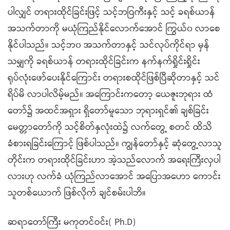
ပါလျှင် တရားထိုင်ခြင်းဖြင့် သင့်ဘဝြကီးနှင့် သင့် ခရစ်ယာန်
အသက်တာကို မယုံကြည်နိုင်လောက်အောင် ကြွယ်၀ လာစေ
နိုင်ပါသည်။ သင့်ဘ၀ အသက်တာနှင့် သင်လုပ်ကိုင်ရာ မှန်
သမျှကို ခရစ်ယာန် တရားထိုင်ခြင်းက နက်နက်ရှိုင်းရှိုင်း
ရုပ်လုံးဖော်ပေးနိုင်ကြောင်း တရားစထိုင်ဖြစ်ပြီဆိုတာနှင့် သင်
ရိပ်မိ လာပါလိမ့်မည်။ အကြောင်းကတော့ ယေဇူးဘုရား ထံ
တော်၌ အထင်အရှား ရှိတော်မူသော ဘုရားရှင်၏ ချစ်ခြင်း
မေတ္တာတော်ကို သင့်စိတ်နှလုံးထဲ၌ လက်တွေ့ စတင် ထိသိ
ခံစားရခြင်းကြောင့် ဖြစ်ပါသည်။ ကျွန်တော်နှင့် ဆုံတွေ့လာသူ
တိုင်းက တရားထိုင်ခြင်းဟာ အဲ့သည်လောက် အရေးကြီးလှပါ
လားဟု လက်ခံ ယုံကြည်လာအောင် အပြောအဟော ကောင်း
သူတစ်ယောက် ဖြစ်လိုက် ချင်စမ်းပါဘိ။
ဆရာတော်ကြီး မကုတင်ဝင်း( Ph.D)