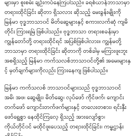
များမှာ စူးစမ်း ချဉ်းကပ်နေကြပါသည်။ ခရစ်ယာန်ဘာသာမှာ
တရားထိုင်ခြင်း ဆိုတာ ရှိသလား ဆိုသည့် မေးခွန်းမျိုးကို
မြန်မာ ဗုဒ္ဓဘာသာ၀င် မိတ်ဆွေများနှင့် စကားလက်ဆုံ ကျမိ
တိုင်း ကြားရမြဲ ဖြစ်ပါသည်။ ဗုဒ္ဓဘာသာ တရားစခန်းမှာ
ကျွန်တော်တို့ တရားထိုင်ရင် အပြစ်ဖြစ်ပါလား။ ကျွန်မတို့
ဘာသာမှာ တရားထိုင်ခြင်း ဆိုတာကို တစ်ခါမှ မကြားဖူးဘူး
အစရှိသည့် မြန်မာ ကက်သလစ်ဘာသာ၀င်တို့၏ အမေးများနှ
င့် မှတ်ချက်များကိုလည်း ကြားနေကျ ဖြစ်ပါသည်။
မြန်မာ ကက်သလစ် ဘာသာ၀င်များသည် ဗုဒ္ဓဘာသာ၀င်
အမိ၊ အဖ၊ ဆွေမျိုး၊ မိတ်ဆွေ၊ လုပ်ဖော် ကိုင်ဖက်၊ ကျောင်း
တက်ဖော် ကျောင်းတက်ဖက်များနှင့် တလေးတစား၊ ရင်းနှီး
ဖော်ရွေစွာ နေထိုင်ကြလေ့ ရှိသည့် အားလျော်စွာ၊
ကိုယ်တိုင်၀င် မထိုင်ဖူးပေသည့် တရားထိုင်ခြင်း၊ ကမ္မဌာန်း