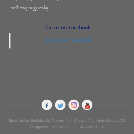
အသီးတရာအညှာတစ်ခု
Like us on Facebook
Like us on Facebook
Radio Veritas Asia
Buick St., Fairview Park, Queszon City, Metro Manila. 1106
Philippines | + 632 9390011-15 | +6329390011-15