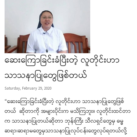
ဆေးကြောခြင်းခံပြီးတဲ့ လူတိုင်းဟာ
သာသနာပြုတွေဖြစ်တယ်
Saturday, February 29, 2020
“ဆေးကြောခြင်းခံပြီးတဲ့ လူတိုင်းဟာ သာသနာပြုတွေဖြစ်
တယ် ဆိုတာကို အများပိုင်းက မသိကြဘူး။ လူတိုင်းထင်တာ
က သာသနာပြုတယ်ဆိုတာ ဘုန်းကြီး သီလရှင်တွေမှ ဓမ္မ
ဆရာ၊ဆရာမတွေမှသာသနာပြုလုပ်ငန်းတွေလုပ်ရတယ်လို့