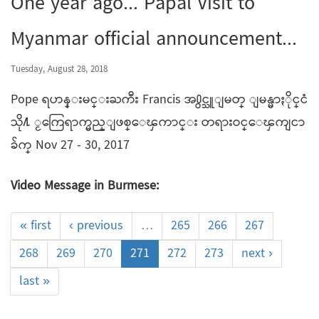
One year ago... Papal Visit to
Myanmar official announcement...
Tuesday, August 28, 2018
Pope ရဟန္းမင္းႀကီး Francis အ႐ွင္သူျမတ္ ျမန္မာႏိုင္ငံ
သို႔ ႂကြေရာက္မည္ျဖစ္ေၾကာင္း တရားဝင္ေၾကျငာ
ခ်က္ Nov 27 - 30, 2017
Video Message in Burmese:
« first
‹ previous
…
265
266
267
268
269
270
271
272
273
next ›
last »