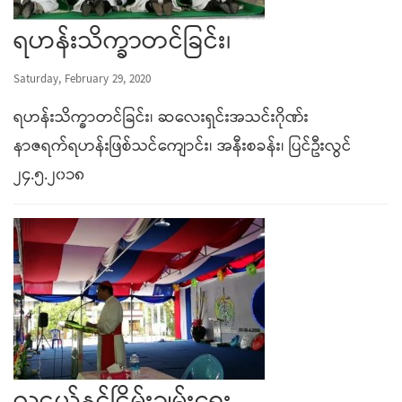
ရဟန်းသိက္ခာတင်ခြင်း၊
Saturday, February 29, 2020
ရဟန်းသိက္ခာတင်ခြင်း၊ ဆလေးရှင်းအသင်းဂိုဏ်း
နာဇရက်ရဟန်းဖြစ်သင်ကျောင်း၊ အနီးစခန်း၊ ပြင်ဦးလွင်
၂၄.၅.၂၀၁၈