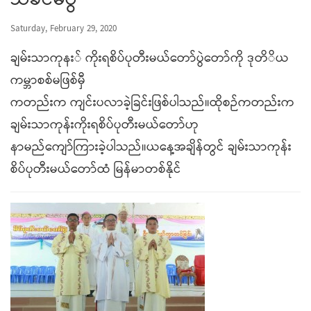
သခင်မပွဲ
Saturday, February 29, 2020
ချမ်းသာကုနး် ကိုးရစိပ်ပုတီးမယ်တော်ပွဲတော်ကို ဒုတိိယ
ကမ္ဘာစစ်မဖြစ်မှီ
ကတည်းက ကျင်းပလာခဲ့ခြင်းဖြစ်ပါသည်။ထိုစဉ်ကတည်းက
ချမ်းသာကုန်းကိုးရစိပ်ပုတီးမယ်တော်ဟု
နာမည်ကျော်ကြားခဲ့ပါသည်။ယနေ့အချိန်တွင် ချမ်းသာကုန်း
စိပ်ပုတီးမယ်တော်ထံ မြန်မာတစ်နိုင်