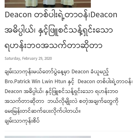
Deacon တစ်ပါးရဲ့တာဝန်၊Deacon
အဓိပ္ပါယ်၊ နှင့်ဖြူစင်သန့်ရှင်းသော
ရဟန်းဘဝအသက်တာဆိုတာ
Saturday, February 29, 2020
ချမ်းသာကုန်းမယ်တော်ပွဲနေ့မှာ Deacon ခံယူမည့်
Bro.Patrick Win Lwin Htun နှင့် Deacon တစ်ပါးရဲ့တာဝန်၊
Deacon အဓိပ္ပါယ်၊ နှင့်ဖြူစင်သန့်ရှင်းသော ရဟန်းဘဝ
အသက်တာဆိုတာ ဘယ်လိုမျိုးလဲ စတဲ့အချက်တွေကို
မေးမြန်းတင်ဆက်ပေးလိုက်ပါတယ်။
ချမ်းသာကုန်းစိပ်