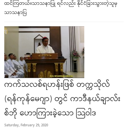
ထင်ကြတယ်။သာသနာပြု ရင်လည်း နိုင်ငံခြားသွားတဲ့သူမှ
သာသနာပြ
ကက်သလစ်ရဟန်းဖြစ် တက္ကသိုလ်
(ရန်ကုန်မေဂျာ) တွင် ကာဒီနယ်ချာလ်း
စ်ဘို ဟောကြားခဲ့သော သြဝါဒ
Saturday, February 29, 2020