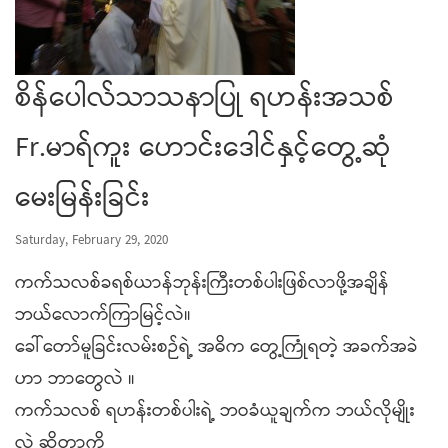
စိန်ပေါလ်သာသနာပြု ရဟန်းအသစ်
Fr.မာရ်ကူး ဟောင်းဒေါင်နှင့်တွေ့ဆုံ
မေးမြန်းခြင်း
Saturday, February 29, 2020
ကက်သလစ်ခရစ်ယာန်ဘုန်းကြီးတစ်ပါးဖြစ်လာဖို့အချိန်
ဘယ်လောက်ကြာမြင့်လဲ။
ခေါ်တော်မူခြင်းလမ်းစဉ်ရဲ့ အဓိက တွေ့ကြုံရတဲ့ အခက်အခဲ
ဟာ ဘာတွေလဲ ။
ကက်သလစ် ရဟန်းတစ်ပါးရဲ့ ဘဝခံယူချက်က ဘယ်လိုမျိုး
လဲ ဆိုတာကို