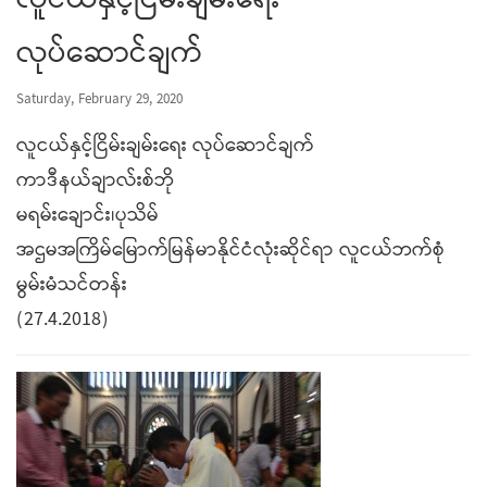
လူငယ်နှင့်ငြိမ်းချမ်းရေး
လုပ်ဆောင်ချက်
Saturday, February 29, 2020
လူငယ်နှင့်ငြိမ်းချမ်းရေး လုပ်ဆောင်ချက်
ကာဒီနယ်ချာလ်းစ်ဘို
မရမ်းချောင်း၊ပုသိမ်
အဌမအကြိမ်မြောက်မြန်မာနိုင်ငံလုံးဆိုင်ရာ လူငယ်ဘက်စုံ
မွမ်းမံသင်တန်း
(27.4.2018)