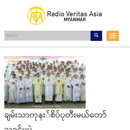
Skip
to
main
content
Toggle
navigat
ချမ်းသာကုနး်စိပ်ပုတီးမယ်တော်