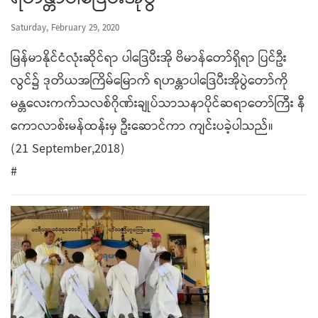
Saturday, February 29, 2020
မြန်မာနိုင်ငံလုံးဆိုင်ရာ ပါဒြေပီးအို ဗိမာန်တော်ရှိရာ ပြင်ဦး
လွင်၌ ဒုတိယအကြိမ်မြောက် ရဟန္တာပါဒြေပီးအိုပွဲတော်ကို
မန္တလေးကက်သလစ်ဂိုဏ်းချုပ်သာသနာပိုင်ဆရာတော်ကြီး နီ
ကောလာစ်းမန်ထန်းမှ ဦးဆောင်ကာ ကျင်းပခဲ့ပါသည်။
(21 September,2018)
#