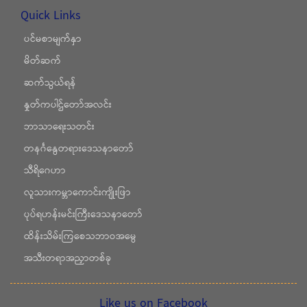
Quick Links
ပင်မစာမျက်နှာ
မိတ်ဆက်
ဆက်သွယ်ရန်
နှုတ်ကပါဌ်တော်အလင်း
ဘာသာရေးသတင်း
တနင်္ဂနွေတရားဒေသနာတော်
သီရိဂေဟာ
လူသားကမ္ဘာကောင်းကျိုးဖြာ
ပုပ်ရဟန်းမင်းကြီးဒေသနာတော်
ထိန်းသိမ်းကြစေသဘာဝအမွေ
အသီးတရာအညှာတစ်ခု
Like us on Facebook