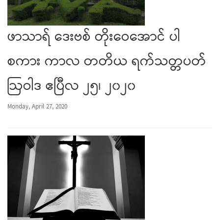
ဖာသာရ် ဒေးဗစ် တိုးဝေအောင် ပါ
စကား ကာလ တတိယ ရက်သတ္တပတ်
ဩဝါဒ ဧပြီလ ၂၅၊ ၂၀၂၀
Monday, April 27, 2020