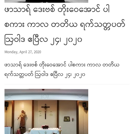
ဖာသာရ် ဒေးဗစ် တိုးဝေအောင် ပါ
စကား ကာလ တတိယ ရက်သတ္တပတ်
ဩဝါဒ ဧပြီလ ၂၄၊ ၂၀၂၀
Monday, April 27, 2020
ဖာသာရ် ဒေးဗစ် တိုးဝေအောင် ပါစကား ကာလ တတိယ
ရက်သတ္တပတ် ဩဝါဒ ဧပြီလ ၂၄၊ ၂၀၂၀