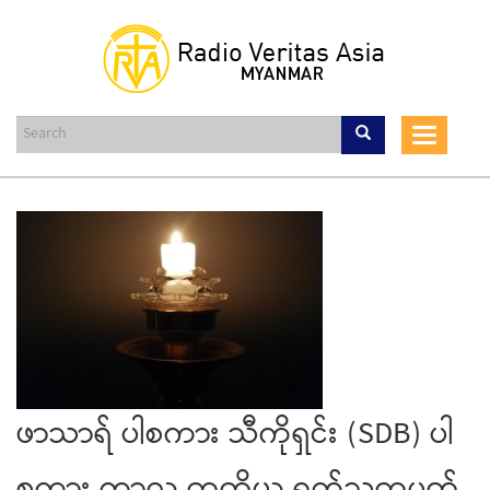
Skip
to
main
content
Toggle
navigat
ဖာသာရ် ပါစကား သီကိုရှင်း (SDB) ပါ