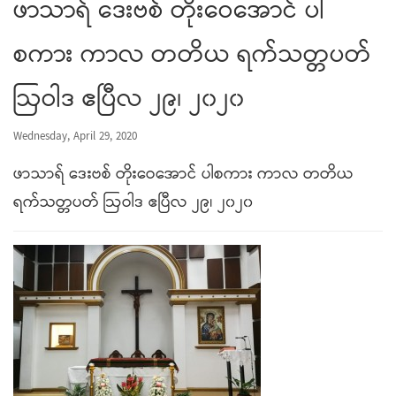
ဖာသာရ် ဒေးဗစ် တိုးဝေအောင် ပါ
စကား ကာလ တတိယ ရက်သတ္တပတ်
ဩဝါဒ ဧပြီလ ၂၉၊ ၂၀၂၀
Wednesday, April 29, 2020
ဖာသာရ် ဒေးဗစ် တိုးဝေအောင် ပါစကား ကာလ တတိယ
ရက်သတ္တပတ် ဩဝါဒ ဧပြီလ ၂၉၊ ၂၀၂၀