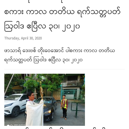
စကား ကာလ တတိယ ရက်သတ္တပတ်
ဩဝါဒ ဧပြီလ ၃၀၊ ၂၀၂၀
Thursday, April 30, 2020
ဖာသာရ် ဒေးဗစ် တိုးဝေအောင် ပါစကား ကာလ တတိယ
ရက်သတ္တပတ် ဩဝါဒ ဧပြီလ ၃၀၊ ၂၀၂၀