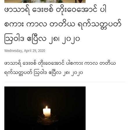
ဖာသာရ် ဒေးဗစ် တိုးဝေအောင် ပါ
စကား ကာလ တတိယ ရက်သတ္တပတ်
ဩဝါဒ ဧပြီလ ၂၈၊ ၂၀၂၀
Wednesday, April 29, 2020
ဖာသာရ် ဒေးဗစ် တိုးဝေအောင် ပါစကား ကာလ တတိယ
ရက်သတ္တပတ် ဩဝါဒ ဧပြီလ ၂၈၊ ၂၀၂၀