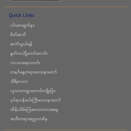
Quick Links
ပင်မစာမျက်နှာ
မိတ်ဆက်
ဆက်သွယ်ရန်
နှုတ်ကပါဌ်တော်အလင်း
ဘာသာရေးသတင်း
တနင်္ဂနွေတရားဒေသနာတော်
သီရိဂေဟာ
လူသားကမ္ဘာကောင်းကျိုးဖြာ
ပုပ်ရဟန်းမင်းကြီးဒေသနာတော်
ထိန်းသိမ်းကြစေသဘာဝအမွေ
အသီးတရာအညှာတစ်ခု