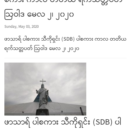
စကား ကာလ တတိယ ရက်သတ္တပတ်
ဩဝါဒ မေလ ၂၊ ၂၀၂၀
Sunday, May 03, 2020
ဖာသာရ် ပါစကား သီကိုရှင်း (SDB) ပါစကား ကာလ တတိယ
ရက်သတ္တပတ် ဩဝါဒ မေလ ၂၊ ၂၀၂၀
ဖာသာရ် ပါစကား သီကိုရှင်း (SDB) ပါ