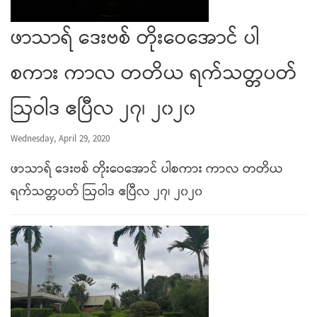
ဖာသာရ် ဒေးဗစ် တိုးဝေအောင် ပါ
စကား ကာလ တတိယ ရက်သတ္တပတ်
ဩဝါဒ ဧပြီလ ၂၇၊ ၂၀၂၀
Wednesday, April 29, 2020
ဖာသာရ် ဒေးဗစ် တိုးဝေအောင် ပါစကား ကာလ တတိယ
ရက်သတ္တပတ် ဩဝါဒ ဧပြီလ ၂၇၊ ၂၀၂၀