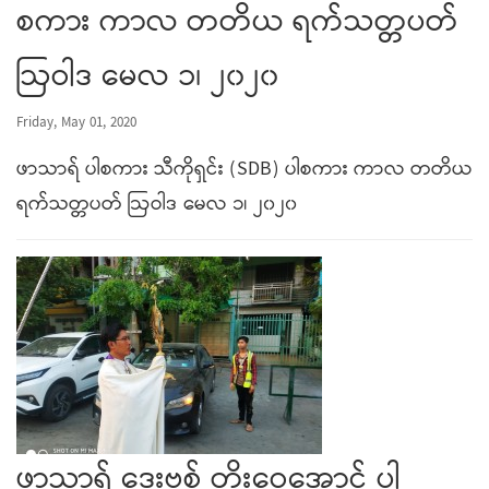
စကား ကာလ တတိယ ရက်သတ္တပတ်
ဩဝါဒ မေလ ၁၊ ၂၀၂၀
Friday, May 01, 2020
ဖာသာရ် ပါစကား သီကိုရှင်း (SDB) ပါစကား ကာလ တတိယ
ရက်သတ္တပတ် ဩဝါဒ မေလ ၁၊ ၂၀၂၀
ဖာသာရ် ဒေးဗစ် တိုးဝေအောင် ပါ