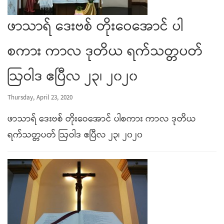
ဖာသာရ် ဒေးဗစ် တိုးဝေအောင် ပါ
စကား ကာလ ဒုတိယ ရက်သတ္တပတ်
ဩဝါဒ ဧပြီလ ၂၃၊ ၂၀၂၀
Thursday, April 23, 2020
ဖာသာရ် ဒေးဗစ် တိုးဝေအောင် ပါစကား ကာလ ဒုတိယ
ရက်သတ္တပတ် ဩဝါဒ ဧပြီလ ၂၃၊ ၂၀၂၀