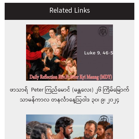
Related Links
ဖာသာရ် Peter ကြည်မောင် (မန္တလေး) ၂၆ ကြိမ်မြောက်
သာမန်ကာလ တနင်္လာနေ့ဩဝါဒ ၃၀၊ ၉၊ ၂၀၂၄