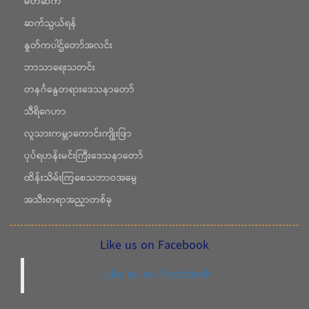
မိတ်ဆက်
ဆက်သွယ်ရန်
နှုတ်ကပါဌ်တော်အလင်း
ဘာသာရေးသတင်း
တနင်္ဂနွေတရားဒေသနာတော်
သီရိဂေဟာ
လူသားကမ္ဘာကောင်းကျိုးဖြာ
ပုပ်ရဟန်းမင်းကြီးဒေသနာတော်
ထိန်းသိမ်းကြစေသဘာဝအမွေ
အသီးတရာအညှာတစ်ခု
Like us on Facebook
Like us on Facebook