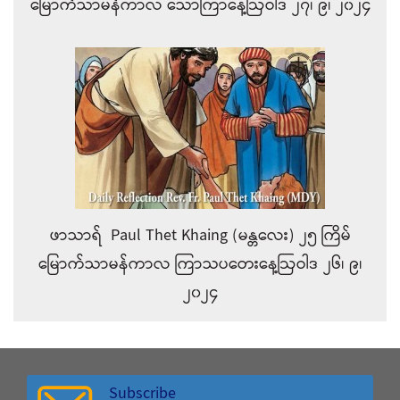
မြောက်သာမန်ကာလ သောကြာနေ့ဩဝါဒ ၂၇၊ ၉၊ ၂၀၂၄
ဖာသာရ် Paul Thet Khaing (မန္တလေး) ၂၅ ကြိမ်
မြောက်သာမန်ကာလ ကြာသပတေးနေ့ဩဝါဒ ၂၆၊ ၉၊
၂၀၂၄
Subscribe