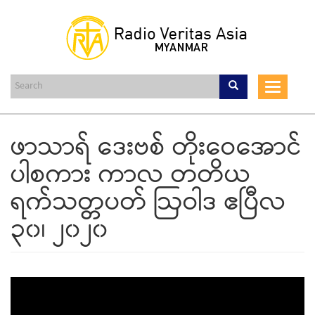
Skip
to
main
content
Toggle
navigat
ဖာသာရ် ဒေးဗစ် တိုးဝေအောင်
ပါစကား ကာလ တတိယ
ရက်သတ္တပတ် ဩဝါဒ ဧပြီလ
၃၀၊ ၂၀၂၀