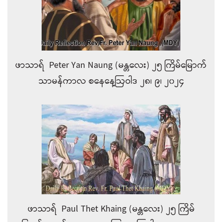
ဖာသာရ် Peter Yan Naung (မန္တလေး) ၂၅ ကြိမ်မြောက်
သာမန်ကာလ စနေနေ့ဩဝါဒ ၂၈၊ ၉၊ ၂၀၂၄
ဖာသာရ် Paul Thet Khaing (မန္တလေး) ၂၅ ကြိမ်