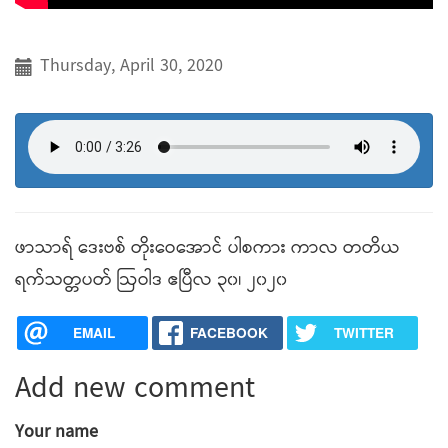
Thursday, April 30, 2020
ဖာသာရ် ဒေးဗစ် တိုးဝေအောင် ပါစကား ကာလ တတိယ
ရက်သတ္တပတ် ဩဝါဒ ဧပြီလ ၃၀၊ ၂၀၂၀
EMAIL
FACEBOOK
TWITTER
Add new comment
Your name