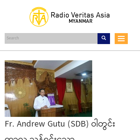
Skip
to
main
content
Toggle
navigat
Fr. Andrew Gutu (SDB) ဝါတွင်း