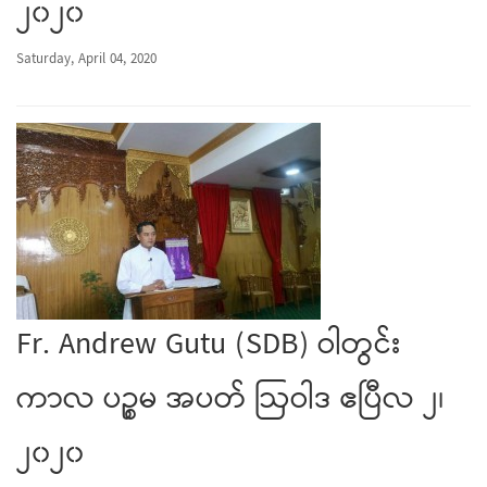
၂၀၂၀
Saturday, April 04, 2020
Fr. Andrew Gutu (SDB) ဝါတွင်း
ကာလ ပဉ္စမ အပတ် ဩဝါဒ ဧပြီလ ၂၊
၂၀၂၀