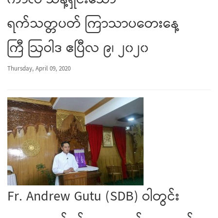
ကာလ သန့်ရှင်းသော
ရက်သတ္တပတ် ကြာသာပတေးနေ့
ကြီ ဩဝါဒ ဧပြီလ ၉၊ ၂၀၂၀
Thursday, April 09, 2020
Fr. Andrew Gutu (SDB) ဝါတွင်း