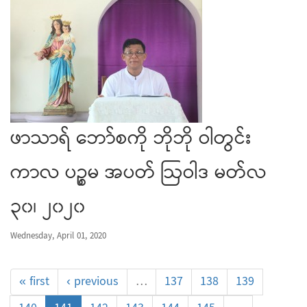
ဖာသာရ် ဘော်စကို ဘိုဘို ဝါတွင်း
ကာလ ပဉ္စမ အပတ် ဩဝါဒ မတ်လ
၃၀၊ ၂၀၂၀
Wednesday, April 01, 2020
« first
‹ previous
…
137
138
139