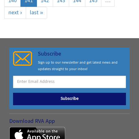
140
141
142
143
144
145
…
next ›
last »
Subscribe
Sign up to our newsletter and get latest news and
updates straight to your inbox!
Subscribe
Download RVA App