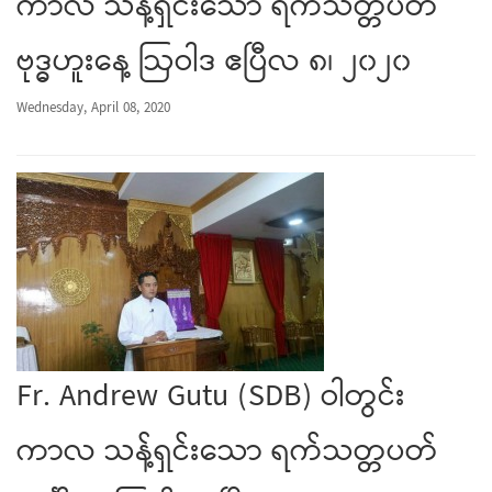
ကာလ သန့်ရှင်းသော ရက်သတ္တပတ်
ဗုဒ္ဓဟူးနေ့ ဩဝါဒ ဧပြီလ ၈၊ ၂၀၂၀
Wednesday, April 08, 2020
Fr. Andrew Gutu (SDB) ဝါတွင်း
ကာလ သန့်ရှင်းသော ရက်သတ္တပတ်