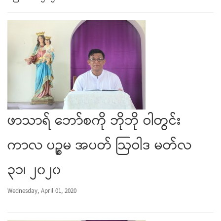
ဖာသာရ် ဘော်စကို ဘိုဘို ဝါတွင်း
ကာလ ပဉ္စမ အပတ် ဩဝါဒ မတ်လ
၃၁၊ ၂၀၂၀
Wednesday, April 01, 2020