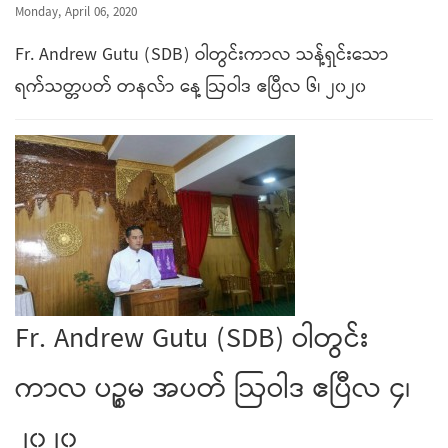
Monday, April 06, 2020
Fr. Andrew Gutu (SDB) ဝါတွင်းကာလ သန့်ရှင်းသော
ရက်သတ္တပတ် တနလ်ာ နေ့ ဩဝါဒ ဧပြီလ ၆၊ ၂၀၂၀
Fr. Andrew Gutu (SDB) ဝါတွင်း
ကာလ ပဉ္စမ အပတ် ဩဝါဒ ဧပြီလ ၄၊
၂၀၂၀