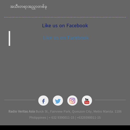
အသီးတရာအညှာတစ်ခု
Like us on Facebook
Like us on Facebook
Radio Veritas Asia
Buick St., Fairview Park, Queszon City, Metro Manila. 1106
Philippines | + 632 9390011-15 | +6329390011-15