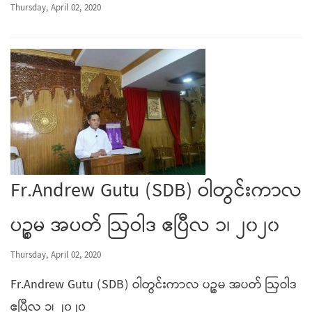
Thursday, April 02, 2020
Fr.Andrew Gutu (SDB) ဝါတွင်းကာလ
ပဉ္စမ အပတ် ဩဝါဒ ဧပြီလ ၁၊ ၂၀၂၀
Thursday, April 02, 2020
Fr.Andrew Gutu (SDB) ဝါတွင်းကာလ ပဉ္စမ အပတ် ဩဝါဒ
ဧပြီလ ၁၊ ၂၀၂၀