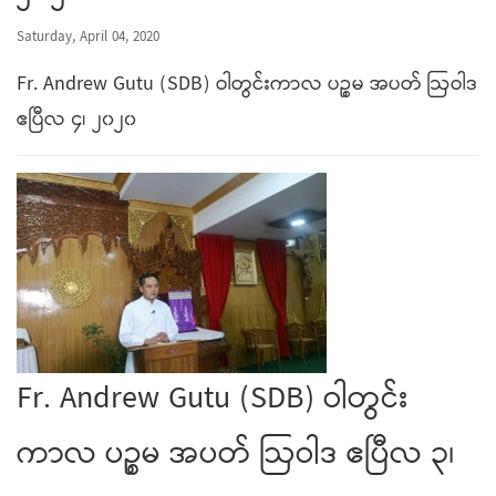
Saturday, April 04, 2020
Fr. Andrew Gutu (SDB) ဝါတွင်းကာလ ပဉ္စမ အပတ် ဩဝါဒ
ဧပြီလ ၄၊ ၂၀၂၀
Fr. Andrew Gutu (SDB) ဝါတွင်း
ကာလ ပဉ္စမ အပတ် ဩဝါဒ ဧပြီလ ၃၊