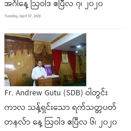
အင်္ဂါနေ့ ဩဝါဒ ဧပြီလ ၇၊ ၂၀၂၀
Tuesday, April 07, 2020
Fr. Andrew Gutu (SDB) ဝါတွင်း
ကာလ သန့်ရှင်းသော ရက်သတ္တပတ်
တနလ်ာ နေ့ ဩဝါဒ ဧပြီလ ၆၊ ၂၀၂၀