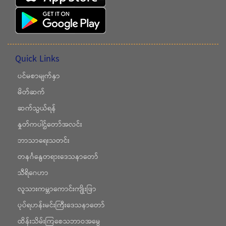
Quick Links
ပင်မစာမျက်နှာ
မိတ်ဆက်
ဆက်သွယ်ရန်
နှုတ်ကပါဌ်တော်အလင်း
ဘာသာရေးသတင်း
တနင်္ဂနွေတရားဒေသနာတော်
သီရိဂေဟာ
လူသားကမ္ဘာကောင်းကျိုးဖြာ
ပုပ်ရဟန်းမင်းကြီးဒေသနာတော်
ထိန်းသိမ်းကြစေသဘာဝအမွေ