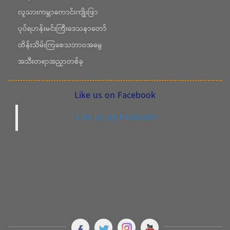
လူသားကမ္ဘာကောင်းကျိုးဖြာ
ပုပ်ရဟန်းမင်းကြီးဒေသနာတော်
ထိန်းသိမ်းကြစေသဘာဝအမွေ
အသီးတရာအညှာတစ်ခု
Like us on Facebook
Like us on Facebook