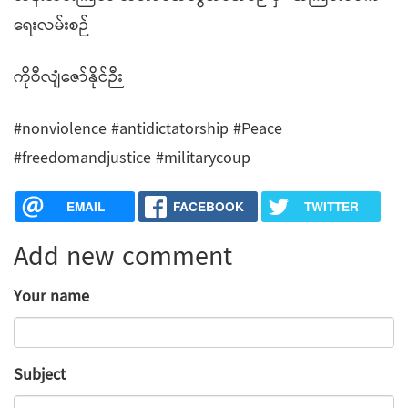
ရေးလမ်းစဉ်
ကိုဝီလျံဇော်နိုင်ဉီး
#nonviolence #antidictatorship #Peace
#freedomandjustice #militarycoup
EMAIL
FACEBOOK
TWITTER
Add new comment
Your name
Subject