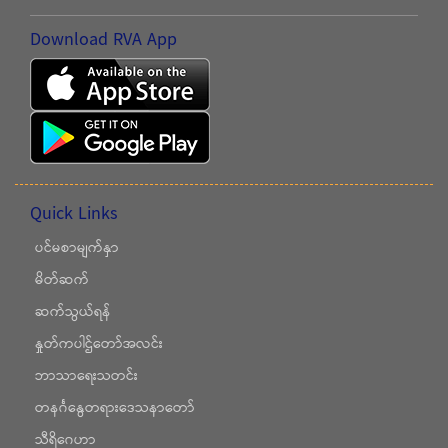
Download RVA App
Quick Links
ပင်မစာမျက်နှာ
မိတ်ဆက်
ဆက်သွယ်ရန်
နှုတ်ကပါဌ်တော်အလင်း
ဘာသာရေးသတင်း
တနင်္ဂနွေတရားဒေသနာတော်
သီရိဂေဟာ