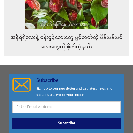
အနီရဲရဲလေးနဲ့ ပန်းပွင့်လေးတွေ ပွင့်တတ်တဲ့ ပိန်းပန်းပင်
လေးတွေကို စိုက်တဲ့နည်း
Subscribe
Sign up to our newsletter and get latest news and
updates straight to your inbox!
Subscribe