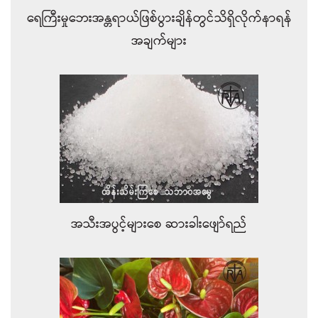
ရေကြီးမှုဘေးအန္တရာယ်ဖြစ်ပွားချိန်တွင်သိရှိလိုက်နာရန်
အချက်များ
အသီးအပွင့်များစေ ဆားခါးဖျော်ရည်