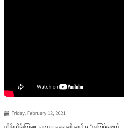
Friday, February 12, 2021
ထိန်းသိမ်းကြစေ သဘာဝအမွေအစီအစဉ် မှ "အကြမ်းမဖက်