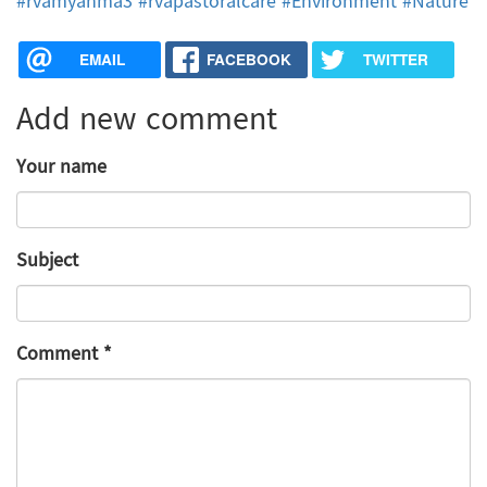
#rvamyanma3
#rvapastoralcare
#Environment
#Nature
EMAIL
FACEBOOK
TWITTER
Add new comment
Your name
Subject
Comment
*