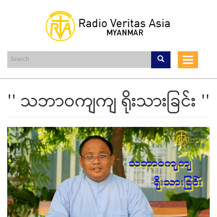
Skip
to
main
content
Toggle
navigat
'' သဘာဝကျကျ ရိုးသားခြင်း ''