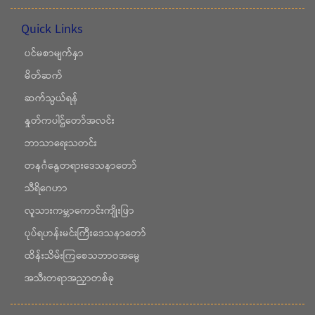
Quick Links
ပင်မစာမျက်နှာ
မိတ်ဆက်
ဆက်သွယ်ရန်
နှုတ်ကပါဌ်တော်အလင်း
ဘာသာရေးသတင်း
တနင်္ဂနွေတရားဒေသနာတော်
သီရိဂေဟာ
လူသားကမ္ဘာကောင်းကျိုးဖြာ
ပုပ်ရဟန်းမင်းကြီးဒေသနာတော်
ထိန်းသိမ်းကြစေသဘာဝအမွေ
အသီးတရာအညှာတစ်ခု