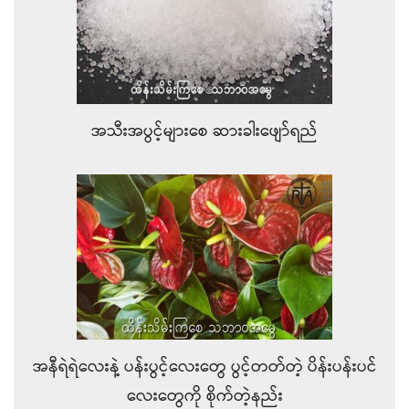
အသီးအပွင့်များစေ ဆားခါးဖျော်ရည်
အနီရဲရဲလေးနဲ့ ပန်းပွင့်လေးတွေ ပွင့်တတ်တဲ့ ပိန်းပန်းပင်
လေးတွေကို စိုက်တဲ့နည်း