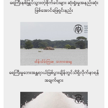
ရေကြီးနစ်မြှုပ်သွားတဲ့စိုက်ခင်းများ ဆုံးရှုံးမှုအနည်းဆုံး
ဖြစ်အောင်ဖြေရှင်းနည်း
ရေကြီးမှုဘေးအန္တရာယ်ဖြစ်ပွားချိန်တွင်သိရှိလိုက်နာရန်
အချက်များ