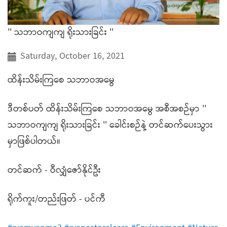
'' သဘာဝကျကျ ရိုးသားခြင်း ''
Saturday, October 16, 2021
ထိန်းသိမ်းကြစေ သဘာဝအမွေ
ဒီတစ်ပတ် ထိန်းသိမ်းကြစေ သဘာဝအမွေ အစီအစဉ်မှာ ''
သဘာဝကျကျ ရိုးသားခြင်း '' ခေါင်းစဉ်နဲ့ တင်ဆက်ပေးသွား
မှာဖြစ်ပါတယ်။
တင်ဆက် - ဝီလျှံဇော်နိုင်ဦး
ရိုက်ကူး/တည်းဖြတ် - ပင်ကီ