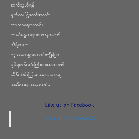
ဆက်သွယ်ရန်
နှုတ်ကပါဌ်တော်အလင်း
ဘာသာရေးသတင်း
တနင်္ဂနွေတရားဒေသနာတော်
သီရိဂေဟာ
လူသားကမ္ဘာကောင်းကျိုးဖြာ
ပုပ်ရဟန်းမင်းကြီးဒေသနာတော်
ထိန်းသိမ်းကြစေသဘာဝအမွေ
အသီးတရာအညှာတစ်ခု
Like us on Facebook
Like us on Facebook