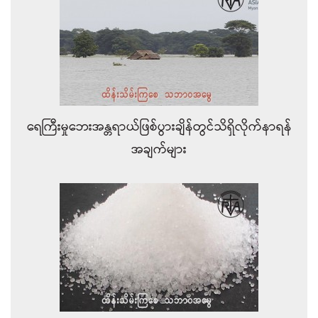
ရေကြီးမှုဘေးအန္တရာယ်ဖြစ်ပွားချိန်တွင်သိရှိလိုက်နာရန်
အချက်များ