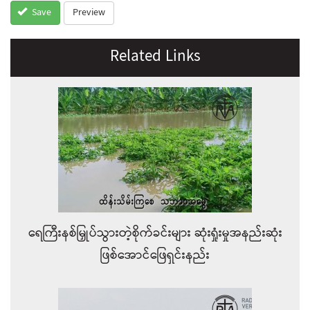
Preview
Save
Related Links
ရေကြီးနစ်မြှုပ်သွားတဲ့စိုက်ခင်းများ ဆုံးရှုံးမှုအနည်းဆုံး
ဖြစ်အောင်ဖြေရှင်းနည်း