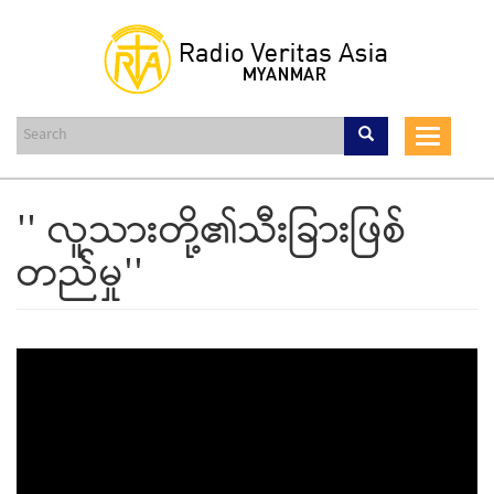
Skip
to
main
content
Toggle
navigat
'' လူသားတို့၏သီးခြားဖြစ်
တည်မှု''