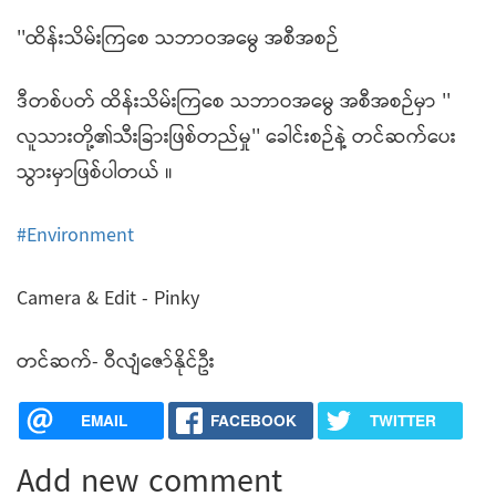
''ထိန်းသိမ်းကြစေ သဘာဝအမွေ အစီအစဉ်
ဒီတစ်ပတ် ထိန်းသိမ်းကြစေ သဘာဝအမွေ အစီအစဉ်မှာ ''
လူသားတို့၏သီးခြားဖြစ်တည်မှု'' ခေါင်းစဉ်နဲ့ တင်ဆက်ပေး
သွားမှာဖြစ်ပါတယ် ။
#Environment
Camera & Edit - Pinky
တင်ဆက်- ဝီလျံဇော်နိုင်ဦး
EMAIL
FACEBOOK
TWITTER
Add new comment