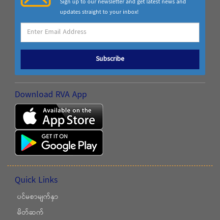
Sign up to our newsletter and get latest news and
updates straight to your inbox!
Subscribe
Download RVA App
Quick Links
ပင်မစာမျက်နှာ
မိတ်ဆက်