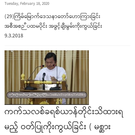
Tuesday, February 18, 2020
(29)ကြိမ်မြောက်ဒေသနာတော်ဟောကြားခြင်း
အစီအစဉ််ပထမပိုင်း အဖွင့်ချီးမွမ်းကိုးကွယ်ခြင်း
9.3.2018
ကက်သလစ်ခရစ်ယာန်တိုင်းသိထားရ
မည့် ဝတ်ပြုကိုးကွယ်ခြင်း ( မစ္ဆား