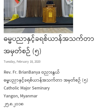
ဓမ္မပညာနှင့်ခရစ်ယာန်အသက်တာ
အမှတ်စဉ် (၅)
Tuesday, February 18, 2020
Rev. Fr. BrianBanya ဗညားနွယ်
ဓမ္မပညာနှင့်ခရစ်ယာန်အသက်တာ အမှတ်စဉ် (၅)
Catholic Major Seminary
Yangon, Myanmar
၂၅.၈.၂၀၁၈