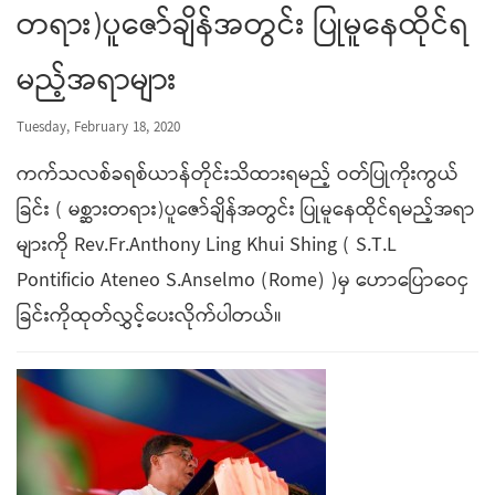
တရား)ပူဇော်ချိန်အတွင်း ပြုမူနေထိုင်ရ
မည့်အရာများ
Tuesday, February 18, 2020
ကက်သလစ်ခရစ်ယာန်တိုင်းသိထားရမည့် ဝတ်ပြုကိုးကွယ်
ခြင်း ( မစ္ဆားတရား)ပူဇော်ချိန်အတွင်း ပြုမူနေထိုင်ရမည့်အရာ
များကို Rev.Fr.Anthony Ling Khui Shing ( S.T.L
Pontificio Ateneo S.Anselmo (Rome) )မှ ဟောပြောဝေငှ
ခြင်းကိုထုတ်လွှင့်ပေးလိုက်ပါတယ်။