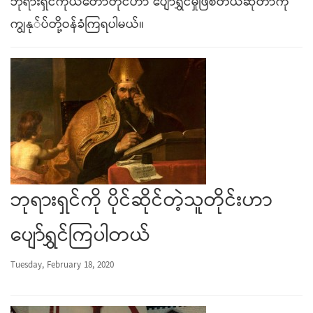
ဘုရားရှင်ကိုယ်တော်တိုင်ဟာ ပျော်ရွှင်မှုဖြစ်တယ်ဆိုတာကို
ကျွနု်ပ်တို့ဝန်ခံကြရပါမယ်။
ဘုရားရှင်ကို ပိုင်ဆိုင်တဲ့သူတိုင်းဟာ
ပျော်ရွှင်ကြပါတယ်
Tuesday, February 18, 2020