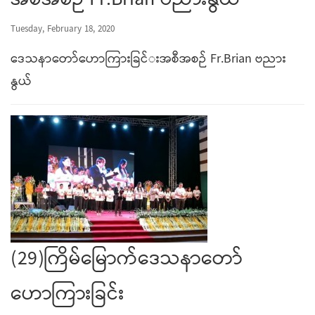
အစီအစဉ်​ Fr.Brian ဗညားနွယ်​
Tuesday, February 18, 2020
​ဒေသနာ​တော်​​ဟောကြားခြင်​းအစီအစဉ်​ Fr.Brian ဗညား
နွယ်​
(29)ကြိမ်မြောက်ဒေသနာတော်
ဟောကြားခြင်း