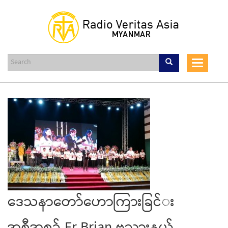
Skip
to
main
content
Toggle
navigat
​ဒေသနာ​တော်​​ဟောကြားခြင်​း