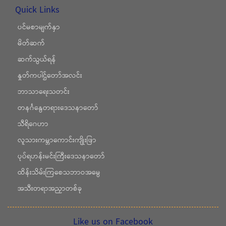
Quick Links
ပင်မစာမျက်နှာ
မိတ်ဆက်
ဆက်သွယ်ရန်
နှုတ်ကပါဌ်တော်အလင်း
ဘာသာရေးသတင်း
တနင်္ဂနွေတရားဒေသနာတော်
သီရိဂေဟာ
လူသားကမ္ဘာကောင်းကျိုးဖြာ
ပုပ်ရဟန်းမင်းကြီးဒေသနာတော်
ထိန်းသိမ်းကြစေသဘာဝအမွေ
အသီးတရာအညှာတစ်ခု
Like us on Facebook