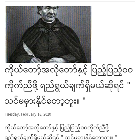
ကိုယ်တော့်အလိုတော်နှင့် ပြည့်ပြည့်ဝဝ
ကိုက်ညီဖို့ ရည်ရွယ်ချက်ရှိမယ်ဆိုရင် "
သင်မမှားနိုင်တော့ဘူး။ "
Tuesday, February 18, 2020
ကိုယ်တော့်အလိုတော်နှင့် ပြည့်ပြည့်ဝဝကိုက်ညီဖို့
ရည်ရွယ်ချက်ရှိမယ်ဆိုရင် " သင်မမှားနိုင်တော့ဘူး။ "