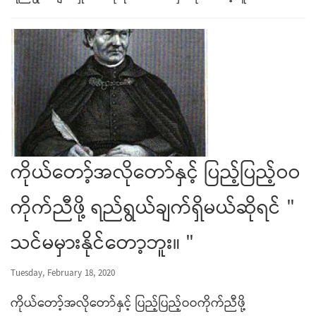
ကိုယ်တော့်အလိုတော်နှင့် ပြည့်ပြည့်ဝဝ
ကိုက်ညီဖို့ ရည်ရွယ်ချက်ရှိမယ်ဆိုရင် "
သင်မမှားနိုင်တော့ဘူး။ "
Tuesday, February 18, 2020
ကိုယ်တော့်အလိုတော်နှင့် ပြည့်ပြည့်ဝဝကိုက်ညီဖို့