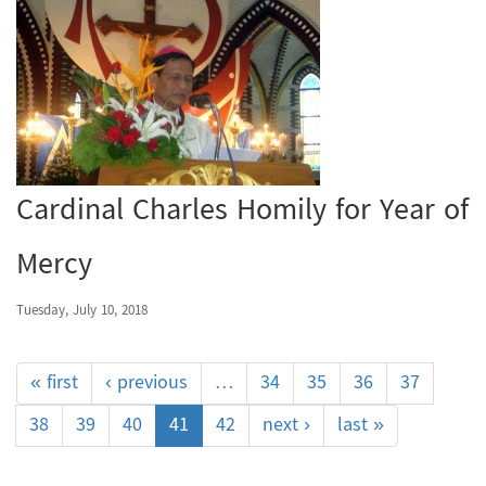
Cardinal Charles Homily for Year of
Mercy
Tuesday, July 10, 2018
« first
‹ previous
…
34
35
36
37
38
39
40
41
42
next ›
last »