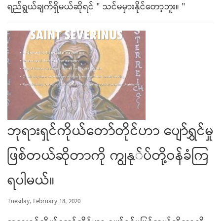
ရည်ရွယ်ချက်ရှိမယ်ဆိုရင် " သင်မမှားနိုင်တော့ဘူး။ "
ဘုရားရှင်ကိုယ်တော်တိုင်ဟာ ပျော်ရွှင်မှု
ဖြစ်တယ်ဆိုတာကို ကျွနု်ပ်တို့ဝန်ခံကြ
ရပါမယ်။
Tuesday, February 18, 2020