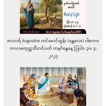
ဖာသာရ် Augustine တင်မောင်ထွန်း (မန္တလေး) ပါစကား
ကာလစတုတ္ထသီတင်းပတ် တနင်္ဂနွေနေ့ သြဝါဒ ၃၀၊ ၄၊
၂၀၂၃