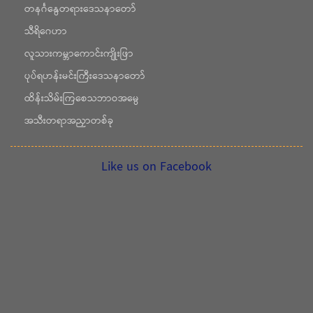
တနင်္ဂနွေတရားဒေသနာတော်
သီရိဂေဟာ
လူသားကမ္ဘာကောင်းကျိုးဖြာ
ပုပ်ရဟန်းမင်းကြီးဒေသနာတော်
ထိန်းသိမ်းကြစေသဘာဝအမွေ
အသီးတရာအညှာတစ်ခု
Like us on Facebook