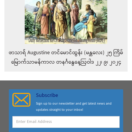
ဖာသာရ် Augustine တင်မောင်ထွန်း (မန္တလေး) ၂၅ ကြိမ်
မြောက်သာမန်ကာလ တနင်္ဂနွေနေ့ဩဝါဒ ၂၂၊ ၉၊ ၂၀၂၄
Subscribe
Sign up to our newsletter and get latest news and
updates straight to your inbox!