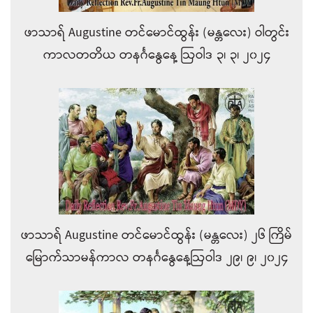
ဖာသာရ် Augustine တင်မောင်ထွန်း (မန္တလေး) ဝါတွင်း
ကာလတတိယ တနင်္ဂနွေနေ့ ဩဝါဒ ၃၊ ၃၊ ၂၀၂၄
ဖာသာရ် Augustine တင်မောင်ထွန်း (မန္တလေး) ၂၆ ကြိမ်
မြောက်သာမန်ကာလ တနင်္ဂနွေနေ့ဩဝါဒ ၂၉၊ ၉၊ ၂၀၂၄