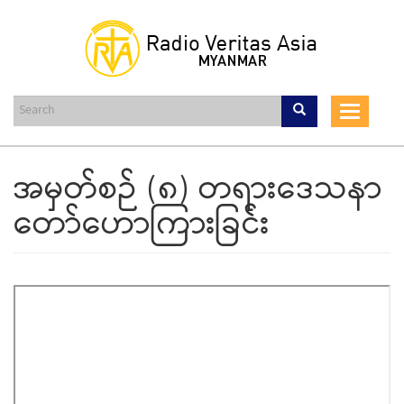
Skip
to
main
content
Toggle
navigat
အမှတ်စဉ် (၈) တရားဒေသနာ
တော်ဟောကြားခြင်း