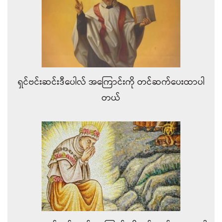
ရှင်ဗင်းဆင်းဒီပေါလ် အကြောင်းကို တင်ဆက်ပေးထာပါ
တယ်