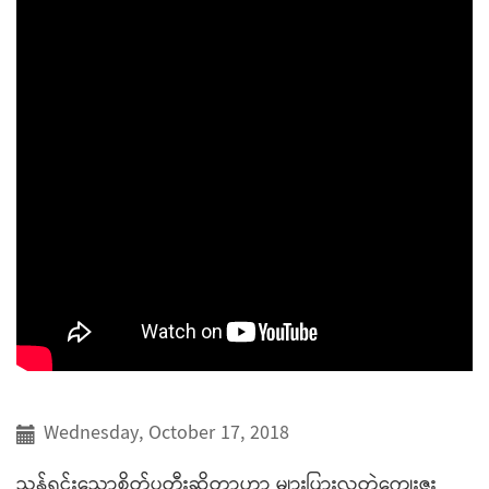
Wednesday, October 17, 2018
သန့်ရှင်းသောစိတ်ပုတီးဆိုတာဟာ များပြားလှတဲ့ကျေးဇူး