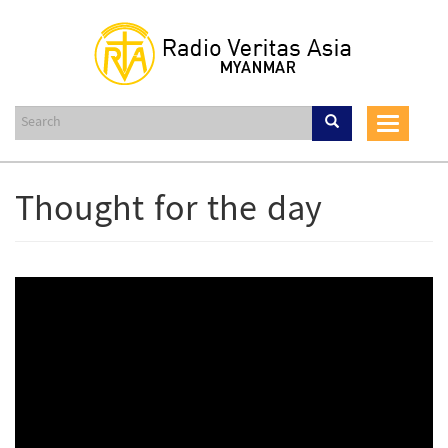
Skip
to
main
content
Toggle
navigat
Thought for the day