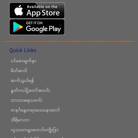
Quick Links
ပင်မစာမျက်နှာ
မိတ်ဆက်
ဆက်သွယ်ရန်
နှုတ်ကပါဌ်တော်အလင်း
ဘာသာရေးသတင်း
တနင်္ဂနွေတရားဒေသနာတော်
သီရိဂေဟာ
လူသားကမ္ဘာကောင်းကျိုးဖြာ