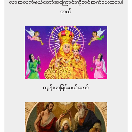
လာဆလက်မယ်တော်အကြောင်းကိုတင်ဆက်ပေးထားပါ
တယ်
ကျန်းမာခြင်းမယ်တော်