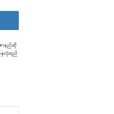
ဇာနည်ဆို
နှလုံးရည်