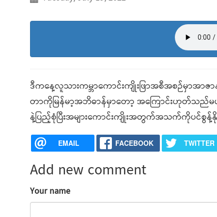
ဒီကနေ့လူသားကမ္ဘာကောင်းကျိုးဖြာအစီအစဉ်မှာအာ
တာကိုမြန်မာ့အဘိဓာန်မှာတော့ အကြောင်းဟုတ်သည်မဟုတ်သ
နဲ့ပြည့်စုံပြီးအများကောင်းကျိုးအတွက်အသက်ကိုပင်စွန့်နိ
EMAIL
FACEBOOK
TWITTER
Add new comment
Your name