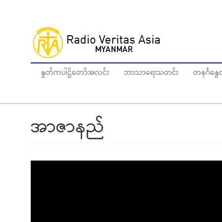
Skip
to
main
content
နှုတ်ကပါဌ်တော်အလင်း
ဘာသာရေးသတင်း
တနင်္ဂန
အာဇာနည်