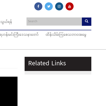
သွယ်ရန်
ပ်ရဟန်းမင်းကြီးဒေသနာတော်
ထိန်းသိမ်းကြစေသဘာဝအမွေ
Related Links