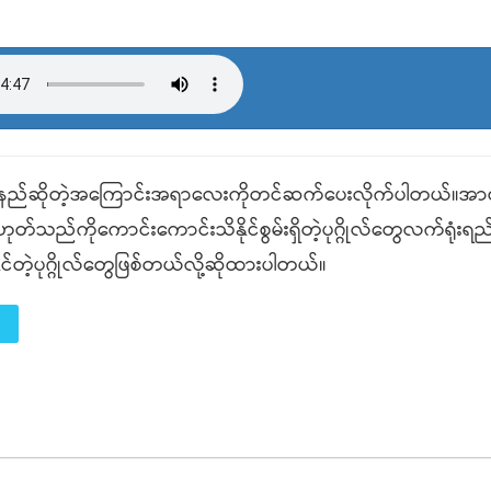
ဇာနည်ဆိုတဲ့အကြောင်းအရာလေးကိုတင်ဆက်ပေးလိုက်ပါတယ်။အာ
ည်ကိုကောင်းကောင်းသိနိုင်စွမ်းရှိတဲ့ပုဂ္ဂိုလ်တွေလက်ရုံးရည်
ုင်တဲ့ပုဂ္ဂိုလ်တွေဖြစ်တယ်လို့ဆိုထားပါတယ်။