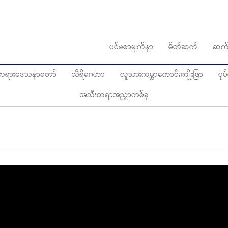
ပင်မစာမျက်နှာ
မိတ်ဆက်
ဆက်
ွေတရားဒေသနာတော်
သီရိဂေဟာ
လူသားကမ္ဘာကောင်းကျိုးဖြာ
ပု
အသီးတရာအညှာတစ်ခု