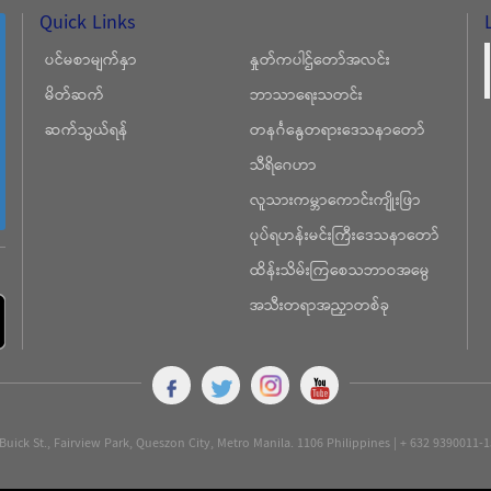
Quick Links
ပင်မစာမျက်နှာ
နှုတ်ကပါဌ်တော်အလင်း
မိတ်ဆက်
ဘာသာရေးသတင်း
ဆက်သွယ်ရန်
တနင်္ဂနွေတရားဒေသနာတော်
သီရိဂေဟာ
လူသားကမ္ဘာကောင်းကျိုးဖြာ
ပုပ်ရဟန်းမင်းကြီးဒေသနာတော်
ထိန်းသိမ်းကြစေသဘာဝအမွေ
အသီးတရာအညှာတစ်ခု
Buick St., Fairview Park, Queszon City, Metro Manila. 1106 Philippines | + 632 9390011-