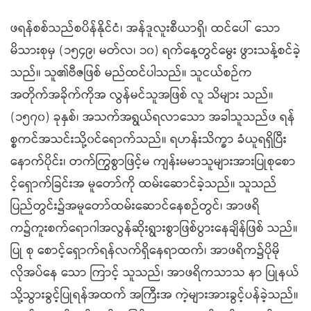
ဖရန်စစ်သည်စပိန်နိုင်ငံ၊ အန်ဒူလူးစီယာရှိ၊ ထင်ပေါ် သော
မိသားစုမှ (၁၅၄၉၊ မတ်လ၊ ၁၀) ရက်နေ့တွင်မွေး ဖွားသန့်စင်ခဲ့
သည်။ သူ၏ဗီဇဖြစ် မည်ထင်ပါသည်။ သူငယ်စဉ်က
အတိုက်အခိုက်ကိုအ လွန်မင်သူအဖြစ် လူ သိများ သည်။
(၁၅၇၀) ခုနှစ်၊ အသက်အရွယ်ရလာသော အခါသူသည်ဖ ရန်
စ္စကင်အသင်းသို့၀င်ရောက်သည်။ ရဟန်းသိက္ခာ ခံယူရရှိပြီး
နောက်ပိုင်း၊ တက်ကြွစွာဖြင့်မ ကျန်းမမာသူများအားပြုစုစော
င့်ရှောက်ခြင်းအ မူတော်ကို ထမ်းဆောင်ခဲ့သည်။ သူသည်
ပြည်တွင်း၌အမူတော်ထမ်းဆောင်နေစဉ်တွင်၊ အာဖရိ
က၌ကူးစက်ရောဂါအလွန်ဆိုးရွားစွာဖြစ်ပွားနေချိန်ဖြစ် သည်။
ပြု စု စောင့်ရှောက်ရန်လက်ရှိနေရာထက်၊ အာဖရိက၌ပိုမို
လိုအပ်နေ သော ကြာင့် သူသည်၊ အာဖရိကသာသ နာ ပြုနယ်
သို့သွားခွင့်ပြုရန်အထက် အကြီးအ ကဲ့များအားခွင့်ပန်ခဲ့သည်။