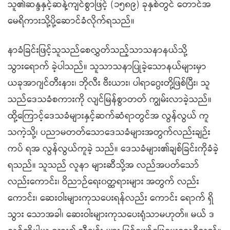
သူ၏ဆန္ဒနှင့်ဆန့်ကျင်စွာဖြင့် (၁၅၈၉) ခုနှစ်တွင် တောင်အ
မေရိကားသို့ပို့ဆောင်ခံလိုက်ရသည်။
နာခံခြင်းဖြင့်သူသည်စေလွှတ်သည့်သာသနာနယ်သို့
သွားရောက် ခဲ့ပါသည်။ သူသာသနာပြုခဲ့သောနယ်များမှာ
ယခုအာဂျင်တီးနား၊ ဘိုလီး ဗီးယား၊ ပါရာဂွေးတို့ဖြစ်ပြီး၊ သူ
သည်ဒေသခံစကားကို လျင်မြန်စွာတတ် ကျွမ်းလာခဲ့သည်။
ထို့ကြောင့်ဒေသခံများနှင့်ဆက်ဆံရာတွင်အ လွန်လွယ် ကူ
သကဲ့သို့၊ ပညာမတတ်သောဒေသခံများအတွက်လည်းချဉ်း
ကပ် ရအ လွန်လွယ်ကူခဲ့ သည်။ ဒေသခံများ၏ချစ်ခြင်းကိုခံခဲ့
ရသည်။ သူသည် လူနာ များဆီသို့အ လည်အပတ်သော်
လည်းကောင်း၊ ဝိညာဉ်ရေး၀တ္ထရားများ အတွက် လည်း
ကောင်း၊ ဆေးဝါးများကုသပေးရန်လည်း ကောင်း ရောက် ရှိ
သွား သောအခါ၊ ဆေးဝါးများကုသပေးရုံသာမဟုတ်။ မယ် ဒ