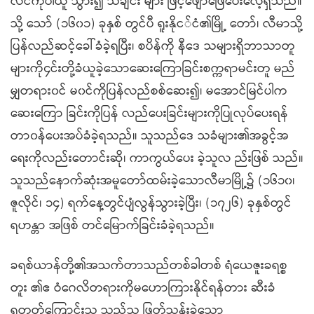
လင်ကိုပါယူ သွား၍ သီချင်း များ ဖြင့်ဖျော်ဖြေပေးလေ့ရှိသည်။
သို့ သော် (၁၆၀၁) ခုနှစ် တွင်ပီ ရူးနိုင်ငံ၏မြို့ တော်၊ လီမာသို့
ပြန်လည်ဆင့်ခေါ်ခံခဲ့ရပြီး၊ စပိန်ကို နီဒေ သများရှိဘာသာတူ
များကို၄င်းတို့ခံယူခဲ့သောဆေးကြောခြင်းစက္ကရာမင်းတူ မည်
မျှတရား၀င် မ၀င်ကိုပြန်လည်စစ်ဆေး၍၊ မအောင်မြင်ပါက
ဆေးကြော ခြင်းကိုပြန် လည်ပေးခြင်းများကိုပြုလုပ်ပေးရန်
တာ၀န်ပေးအပ်ခံခဲ့ရသည်။ သူသည်ဒေ သခံများ၏အခွင့်အ
ရေးကိုလည်းတောင်းဆို၊ ကာကွယ်ပေး ခဲ့သူလ ည်းဖြစ် သည်။
သူသည်နောက်ဆုံးအမူတော်ထမ်းခဲ့သောလီမာမြို့၌ (၁၆၁၀၊
ဇူလိုင်၊ ၁၄) ရက်နေ့တွင်ပျံလွန်သွားခဲ့ပြီး၊ (၁၇၂၆) ခုနှစ်တွင်
ရဟန္တာ အဖြစ် တင်မြောက်ခြင်းခံခဲ့ရသည်။
ခရစ်ယာန်တို့၏အသက်တာသည်တစ်ခါတစ် ရံယေဇူးခရစ္စ
တူး ၏ဧ ဝံဂေလိတရားကိုမဟောကြားနိုင်ရန်တား ဆီးခံ
ရတတ်ကြောင်းသူ သည်သူ ဖြတ်သန်းခဲ့သော