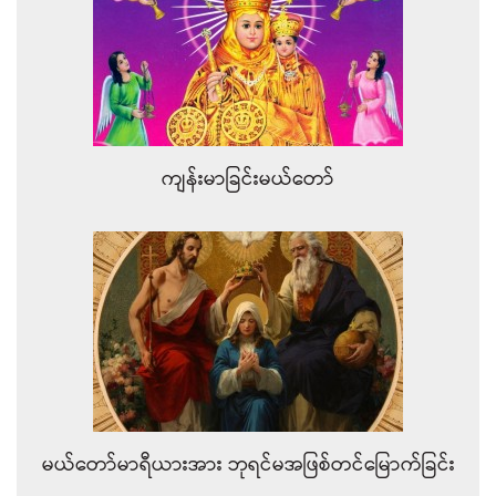
ကျန်းမာခြင်းမယ်တော်
မယ်တော်မာရီယားအား ဘုရင်မအဖြစ်တင်မြောက်ခြင်း