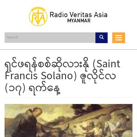
Skip
to
main
content
Toggle
navigat
ရှင်ဖရန်စစ်ဆိုလားနို (Saint
Francis Solano) ဇူလိုင်လ
(၁၇) ရက်နေ့