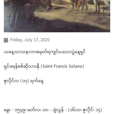
Friday, July 17, 2020
ယနေ့သာသနာကအမှတ်ရကျင်းပသောပွဲနေ့ရှင်
ရှင်ဖရန်စစ်ဆိုလားနို (Saint Francis Solano)
ဇူလိုင်လ (၁၇) ရက်နေ့
မွေး - ၁၅၄၉၊ မတ်လ၊ ၁၀၊ - ပျံလွန် - (၁၆၁၀၊ ဇူလိုင်၊ ၁၄)