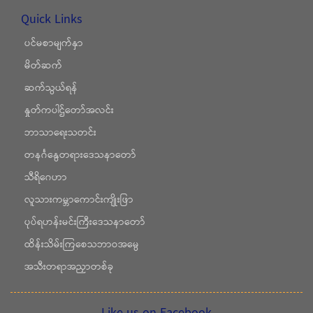
Quick Links
ပင်မစာမျက်နှာ
မိတ်ဆက်
ဆက်သွယ်ရန်
နှုတ်ကပါဌ်တော်အလင်း
ဘာသာရေးသတင်း
တနင်္ဂနွေတရားဒေသနာတော်
သီရိဂေဟာ
လူသားကမ္ဘာကောင်းကျိုးဖြာ
ပုပ်ရဟန်းမင်းကြီးဒေသနာတော်
ထိန်းသိမ်းကြစေသဘာဝအမွေ
အသီးတရာအညှာတစ်ခု