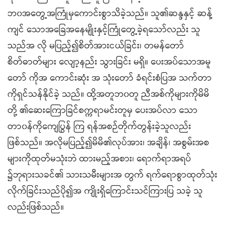
ဘ၀အတွေ့အကြုံမှကောင်းစွာသိခဲ့သည်။ သူ၏ဆန္ဒနှင့် ဆန့်
ကျင် သောအခြေအနေမျိုးနှင့်ကြုံတွေ့ခဲ့ရသော်လည်း သူ
သည်အ လို မပြည့်၍စိတ်အားငယ်ခြင်း၊ တမန်တော်
စိတ်ဓာတ်များ လျော့နည်း သွားခြင်း မရှိ။ ပေးအပ်သောအမူ
တော် ကိုအ ကောင်းဆုံး အ သုံးတော် ခံရင်းစံပြအ သက်တာ
ကိုရှင်သန်နိုင်ခဲ့ သည်။ ထို့အတူဘ၀တူ ညီအစ်ကိုများကိုမိမိ
တို့ ၏ဆေးကြောခြင်စက္ကရာမင်းတူမှ ပေးအပ်လာ သော
တာ၀န်ကိုကျေပြွန် ကြ ရန်အစဉ်တိုက်တွန်းခဲ့သူလည်း
ဖြစ်သည်။ အလိုမပြည့်၍မိမိ၏လုပ်အား၊ အချိန်၊ အစွမ်းအစ
များကိုထုတ်မသုံးဘဲ ထားမည့်အစား၊ ရောက်ရာအရပ်
၌ဘုရားသခင်၏ သားသမီးများအ တွက် ရက်ရောစွာထုတ်သုံး
လိုက်ခြင်းသည်ပို၍အ ကျိုးရှိကြောင်းသင်ကြားပြ သခဲ့ သူ
လည်းဖြစ်သည်။