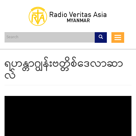
Skip
to
main
content
Toggle
navigat
ရဟန္တာဂျွန်းဗတ္တိစ်ဒေလာဆာ
လ်