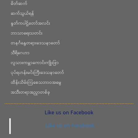
မိတ်ဆက်
ဆက်သွယ်ရန်
နှုတ်ကပါဌ်တော်အလင်း
ဘာသာရေးသတင်း
တနင်္ဂနွေတရားဒေသနာတော်
သီရိဂေဟာ
လူသားကမ္ဘာကောင်းကျိုးဖြာ
ပုပ်ရဟန်းမင်းကြီးဒေသနာတော်
ထိန်းသိမ်းကြစေသဘာဝအမွေ
အသီးတရာအညှာတစ်ခု
Like us on Facebook
Like us on Facebook