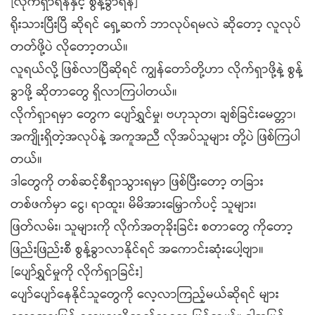
[လိုက်ရှာရန်နှင့် စွန့်ခွာရန်]
ရိုးသားပြီးပြီ ဆိုရင် ရှေ့ဆက် ဘာလုပ်ရမလဲ ဆိုတော့ လူလုပ်
တတ်ဖို့ပဲ လိုတော့တယ်။
လူရယ်လို့ ဖြစ်လာပြီဆိုရင် ကျွန်တော်တို့ဟာ လိုက်ရှာဖို့နဲ့ စွန့်
ခွာဖို့ ဆိုတာတွေ ရှိလာကြပါတယ်။
လိုက်ရှာရမှာ တွေက ပျော်ရွှင်မှု၊ ဗဟုသုတ၊ ချစ်ခြင်းမေတ္တာ၊
အကျိုးရှိတဲ့အလုပ်နဲ့ အကူအညီ လိုအပ်သူများ တို့ပဲ ဖြစ်ကြပါ
တယ်။
ဒါတွေကို တစ်ဆင့်စီရှာသွားရမှာ ဖြစ်ပြီးတော့ တခြား
တစ်ဖက်မှာ ငွေ၊ ရာထူး၊ မိမိအားမြှောက်ပင့် သူများ၊
ဖြတ်လမ်း၊ သူများကို လိုက်အတုခိုးခြင်း စတာတွေ ကိုတော့
ဖြည်းဖြည်းစီ စွန့်ခွာလာနိုင်ရင် အကောင်းဆုံးပေါ့ဗျာ။
[ပျော်ရွှင်မှုကို လိုက်ရှာခြင်း]
ပျော်ပျော်နေနိုင်သူတွေကို လေ့လာကြည့်မယ်ဆိုရင် များ