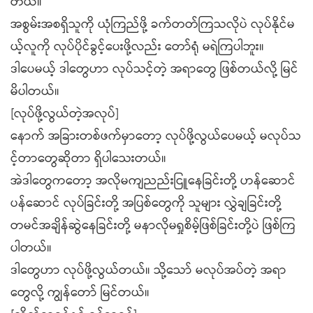
တယ်။
အစွမ်းအစရှိသူကို ယုံကြည်ဖို့ ခက်တတ်ကြသလိုပဲ လုပ်နိုင်မ
ယ့်လူကို လုပ်ပိုင်ခွင့်ပေးဖို့လည်း တော်ရုံ မရဲကြပါဘူး။
ဒါပေမယ့် ဒါတွေဟာ လုပ်သင့်တဲ့ အရာတွေ ဖြစ်တယ်လို့ မြင်
မိပါတယ်။
[လုပ်ဖို့လွယ်တဲ့အလုပ်]
နောက် အခြားတစ်ဖက်မှာတော့ လုပ်ဖို့လွယ်ပေမယ့် မလုပ်သ
င့်တာတွေဆိုတာ ရှိပါသေးတယ်။
အဲဒါတွေကတော့ အလိုမကျညည်းငြူနေခြင်းတို့ ဟန်ဆောင်
ပန်ဆောင် လုပ်ခြင်းတို့ အပြစ်တွေကို သူများ လွှဲချခြင်းတို့
တမင်အချိန်ဆွဲနေခြင်းတို့ မနာလိုမရှုစိမ့်ဖြစ်ခြင်းတို့ပဲ ဖြစ်ကြ
ပါတယ်။
ဒါတွေဟာ လုပ်ဖို့လွယ်တယ်။ သို့သော် မလုပ်အပ်တဲ့ အရာ
တွေလို့ ကျွန်တော် မြင်တယ်။