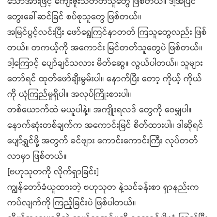
သောအားဖြင့် ကျေးဇူးသိတတ်သူတွေ ဖြစ်တယ်။ ဒါ့အပြင်
တွေးခေါ်ဆင်ခြင် စပ်စုသူတွေ ဖြစ်တယ်။
အမြင်ပွင့်လင်းပြီး ဖော်ရွေကြင်နာတတ် ကြသူတွေလည်း ဖြစ်
တယ်။ တကယ့်ကို အကောင်း မြင်တတ်သူတွေပဲ ဖြစ်တယ်။
ဒါ့ကြောင့် ပျော်ချင်သလား မိတ်ဆွေ။ လွယ်ပါတယ်။ သူများ
တော်ရင် ထုတ်ဖော်ချီးမွမ်းပါ။ နောက်ပြီး တော့ ကိုယ့် ကိုယ်
ကို ယုံကြည်မှုရှိပါ။ အလုပ်ကြိုးစားပါ။
တစ်ယောက်ထဲ မယူပါနဲ့။ အကျိုးရလဒ် တွေကို ဝေမျှပါ။
နောက်ဆုံးတစ်ချက်က အကောင်းမြင် စိတ်ထားပါ။ ဒါဆိုရင်
ပျော်ရွှင်ဖို့ အတွက် ခင်ဗျား ကောင်းကောင်းကြီး လုပ်တတ်
လာမှာ ဖြစ်တယ်။
[ဗဟုသုတကို လိုက်ရှာခြင်း]
ကျွန်တော်ခံယူထားတဲ့ ဗဟုသုတ နဲ့သင်ခန်းစာ ရှာနည်းက
ကပ်လျက်ကို ကြည့်ခြင်းပဲ ဖြစ်ပါတယ်။