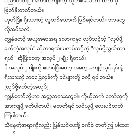
ပညာတတ်ပြီး ကောက်ကျစ်တဲ့ လူတစ်ယောက် ထက် ပို
မြတ်နိုးတတ်တယ်။
ဟုတ်ပြီ။ ရိုးသားတဲ့ လူတစ်ယောက် ဖြစ်ချင်တယ်။ ဘာတွေ
လိုအပ်သလဲ။
ကျွန်တော့် အယူအဆအရ လောကမှာ လုပ်သင့်တဲ့ "လုပ်ဖို့
ခက်တဲ့အလုပ်" ဆိုတာရယ်၊ မလုပ်သင့်တဲ့ "လုပ်ဖို့လွယ်တာ
ရယ်" ဆိုပြီးတော့ အလုပ် ၂ မျိုး ရှိတယ်။
ဒီ အလုပ် ၂ မျိုးကို စတင်ပြီးတော့ အလေ့အကျင့်လုပ်ရင်းနဲ့
ရိုးသားတဲ့ ဘဝခြေလှမ်းကို ခင်ဗျားတို့ စလို့ ရပါတယ်။
[လုပ်ဖို့ခက်တဲ့အလုပ်]
ကျွန်တော်တို့ဟာ အတ္တသမားတွေပါ။ ကိုယ့်ထက် တော်သူကို
အားကျဖို့ ခက်ပါတယ်။ မတတ်ရင် သင်ယူဖို့ လေးပင်တတ်
ကြပါတယ်။
သိနေတဲ့အရာကိုလည်း ပြန်သင်ပေးဖို့ ခက်ခဲ တတ်ကြ ပါသေး