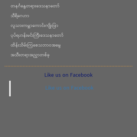
တနင်္ဂနွေတရားဒေသနာတော်
သီရိဂေဟာ
လူသားကမ္ဘာကောင်းကျိုးဖြာ
ပုပ်ရဟန်းမင်းကြီးဒေသနာတော်
ထိန်းသိမ်းကြစေသဘာဝအမွေ
အသီးတရာအညှာတစ်ခု
Like us on Facebook
Like us on Facebook