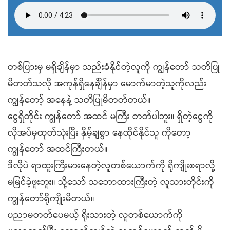
တစ်ပြားမှ မရှိချိန်မှာ သည်းခံနိုင်တဲ့လူကို ကျွန်တော် သတိပြု
မိတတ်သလို အကုန်ရှိနေခ်ျိန်မှာ မောက်မာတဲ့သူကိုလည်း
ကျွန်တော့် အနေနဲ့ သတိပြုမိတတ်တယ်။
ငွေရှိတိုင်း ကျွန်တော် အထင် မကြီး တတ်ပါဘူး။ ရှိတဲ့ငွေကို
လိုအပ်မှထုတ်သုံးပြီး နှိမ့်ချစွာ နေထိုင်နိုင်သူ ကိုတော့
ကျွန်တော် အထင်ကြီးတယ်။
ဒီလိုပဲ ရာထူးကြီးမားနေတဲ့လူတစ်ယောက်ကို ရိုကျိုးစရာလို့
မမြင်ခဲ့ဖူးဘူး။ သို့သော် သဘောထားကြီးတဲ့ လူသားတိုင်းကို
ကျွန်တော်ရိုကျိုးမိတယ်။
ပညာမတတ်ပေမယ့် ရိုးသားတဲ့ လူတစ်ယောက်ကို