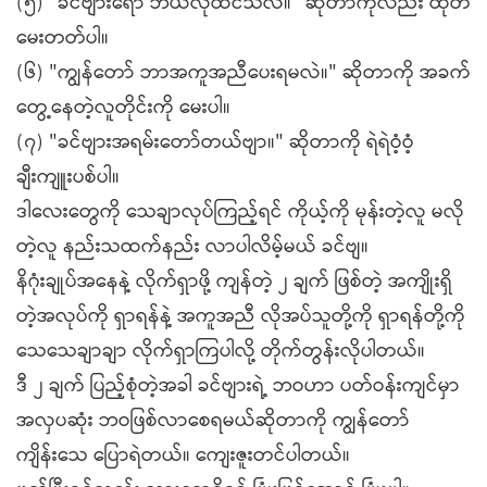
(၅) "ခင်ဗျားရော ဘယ်လိုထင်သလဲ။" ဆိုတာကိုလည်း ထုတ်
မေးတတ်ပါ။
(၆) "ကျွန်တော် ဘာအကူအညီပေးရမလဲ။" ဆိုတာကို အခက်
တွေ့နေတဲ့လူတိုင်းကို မေးပါ။
(၇) "ခင်ဗျားအရမ်းတော်တယ်ဗျာ။" ဆိုတာကို ရဲရဲဝံ့ဝံ့
ချီးကျူးပစ်ပါ။
ဒါလေးတွေကို သေချာလုပ်ကြည့်ရင် ကိုယ့်ကို မုန်းတဲ့လူ မလို
တဲ့လူ နည်းသထက်နည်း လာပါလိမ့်မယ် ခင်ဗျ။
နိဂုံးချုပ်အနေနဲ့ လိုက်ရှာဖို့ ကျန်တဲ့ ၂ ချက် ဖြစ်တဲ့ အကျိုးရှိ
တဲ့အလုပ်ကို ရှာရန်နဲ့ အကူအညီ လိုအပ်သူတို့ကို ရှာရန်တို့ကို
သေသေချာချာ လိုက်ရှာကြပါလို့ တိုက်တွန်းလိုပါတယ်။
ဒီ ၂ ချက် ပြည့်စုံတဲ့အခါ ခင်ဗျားရဲ့ ဘဝဟာ ပတ်ဝန်းကျင်မှာ
အလှပဆုံး ဘဝဖြစ်လာစေရမယ်ဆိုတာကို ကျွန်တော်
ကျိန်းသေ ပြောရဲတယ်။ ကျေးဇူးတင်ပါတယ်။