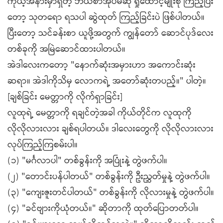
ကိုယ့်အနားမှာရှိတဲ့ ဘယ်စာအုပ်မဆို ရှုထောင့်မျိုးစုံ ကြည့်ပြီး
တော့ သုတရော ရသပါ ဆွဲထုတ် ကြည့်ခြင်းပဲ ဖြစ်ပါတယ်။
ပြီးတော့ သင်ခန်းစာ ယူဖို့အတွက် ကျွန်တော် ဆောင်ပုဒ်လေး
တစ်ခုကို အမြဲဆောင်ထားပါတယ်။
အဲဒါလေးကတော့ "နောက်ဆုံးအမှားဟာ အကောင်းဆုံး
ဆရာ။ အဲဒါကိုသိမှ လောကရဲ့ အတော်ဆုံးတပည့်။" ပါတဲ့။
[ချစ်ခြင်း မေတ္တာကို လိုက်ရှာခြင်း]
လူထုရဲ့ မေတ္တာကို ရချင်တဲ့အခါ ကိုယ်တိုင်က လူထုကို
လိုလိုလားလား ချစ်ရပါတယ်။ ဒါလေးတွေကို လိုလိုလားလား
လုပ်ကြည့်ကြစမ်းပါ။
(၁) "မင်္ဂလာပါ" တစ်ခွန်းကို အပြုံးနဲ့ တွဲဖက်ပါ။
(၂) "တောင်းပန်ပါတယ်" တစ်ခွန်းကို ဦးညွှတ်မှုနဲ့ တွဲဖက်ပါ။
(၃) "ကျေးဇူးတင်ပါတယ်" တစ်ခွန်းကို လိုလားမှုနဲ့ တွဲဖက်ပါ။
(၄) "ခင်ဗျားကိုယုံတယ်။" ဆိုတာကို ထုတ်ပြောတတ်ပါ။