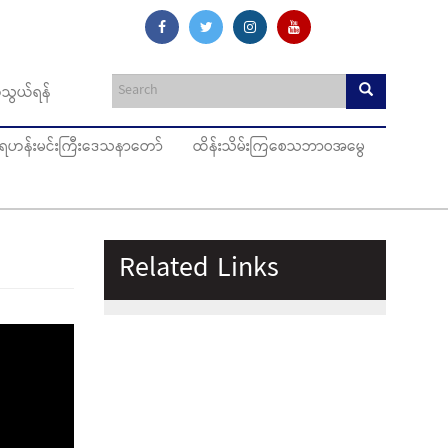
သွယ်ရန်
ပ်ရဟန်းမင်းကြီးဒေသနာတော်
ထိန်းသိမ်းကြစေသဘာဝအမွေ
Related Links