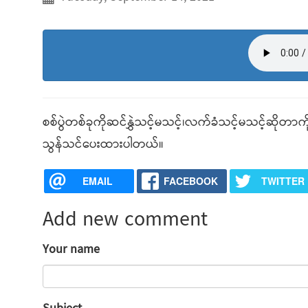
စစ်ပွဲတစ်ခုကိုဆင်နွှဲသင့်မသင့်၊လက်ခံသင့်မသင့်ဆိုတာကိ
သွန်သင်ပေးထားပါတယ်။
EMAIL
FACEBOOK
TWITTER
Add new comment
Your name