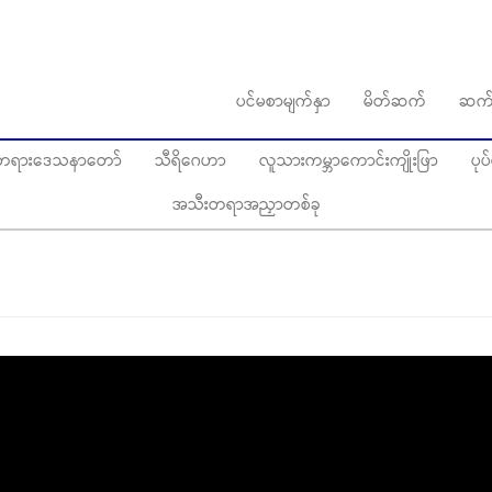
ပင်မစာမျက်နှာ
မိတ်ဆက်
ဆက်
ွေတရားဒေသနာတော်
သီရိဂေဟာ
လူသားကမ္ဘာကောင်းကျိုးဖြာ
ပု
အသီးတရာအညှာတစ်ခု