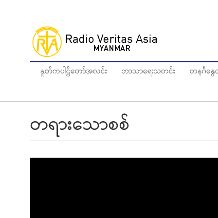
Skip
to
main
content
နှုတ်ကပါဌ်တော်အလင်း
ဘာသာရေးသတင်း
တနင်္ဂန
တရားသောစစ်