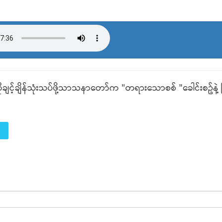
ုချင့်ချိန်သုံးသပ်ဖို့သာသနာတော်က "တရားသောစစ် "ခေါင်းစဥ်နဲ့ ပြ