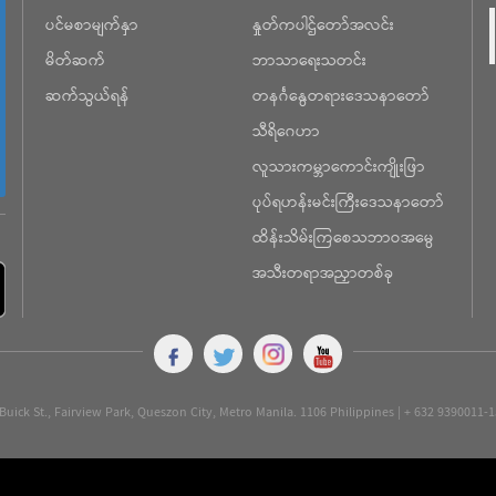
ပင်မစာမျက်နှာ
နှုတ်ကပါဌ်တော်အလင်း
မိတ်ဆက်
ဘာသာရေးသတင်း
ဆက်သွယ်ရန်
တနင်္ဂနွေတရားဒေသနာတော်
သီရိဂေဟာ
လူသားကမ္ဘာကောင်းကျိုးဖြာ
ပုပ်ရဟန်းမင်းကြီးဒေသနာတော်
ထိန်းသိမ်းကြစေသဘာဝအမွေ
အသီးတရာအညှာတစ်ခု
Buick St., Fairview Park, Queszon City, Metro Manila. 1106 Philippines | + 632 9390011-