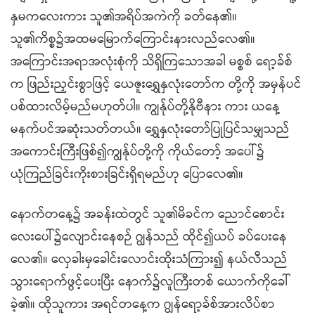
နှမကလေးကား သူ၏အရိပ်အကဲကို ခတ်နေ၏။
သူ၏ကိစ္စ၌အထမမြောက်ကြောင်းနားလည်လေ၏။
အကြောင်းအရာအလုံးစုံကို သိရှိကြသောအခါ မစ္စစ် ရော့ခ်စ်
က ဖြည်းညှင်းစွာဖြင့် ယေဇူးရွှေနှလုံးတော်က တို့ကို အမှန်ပင်
ပစ်ထားလိမ့်မည်မဟုတ်ပါ။ ကျွန်ုပ်တို့နိုဗီနား ကား ယနေ့
မနက်ပင်အဆုံးသတ်တယ်။ ရွှေနှလုံးတော်ပြုပြင်သမျှသည်
အကောင်းကြီးဖြစ်၍ကျွန်ုပ်တို့ကို ကိုယ်တော့် အပေါ်၌
ယုံကြည်ခြင်းကိုးစားခြင်းရှိရမည်ဟု ပြောလေ၏။
နောက်တနေ့၌ အခန်းထဲတွင် သူ၏မိခင်က ညောင်စောင်း
လေးပေါ်၌လျောင်းနေစဉ် ဂျွန်သည် ထိုင်၍ယပ် ခပ်ပေးနေ
လေ၏။ လှေခါးမှခေါင်းလောင်းထိုးသံကြား၍ နယ်လီသည်
သွားရောက်ဖွင့်ပေးပြီး နောက်၌လူကြီးတစ် ယောက်ကိုခေါ်
ခဲ့၏။ ထိုသူကား အရင်တနေ့က ဂျွန်ရော့ခ်စ်အားလိပ်စာ