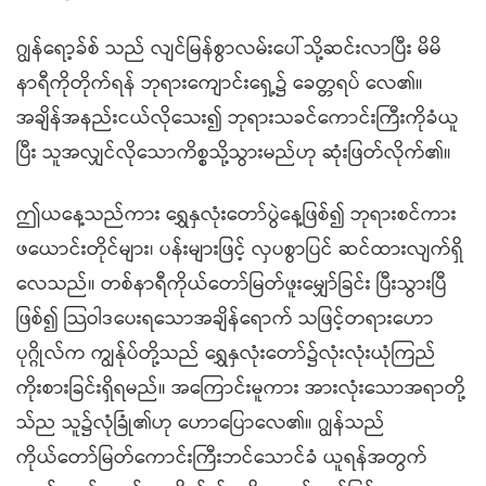
ဂျွန်ရော့ခ်စ် သည် လျင်မြန်စွာလမ်းပေါ်သို့ဆင်းလာပြီး မိမိ
နာရီကိုတိုက်ရန် ဘုရားကျောင်းရှေ့၌ ခေတ္တရပ် လေ၏။
အချိန်အနည်းငယ်လိုသေး၍ ဘုရားသခင်ကောင်းကြီးကိုခံယူ
ပြီး သူအလျှင်လိုသောကိစ္စသို့သွားမည်ဟု ဆုံးဖြတ်လိုက်၏။
ဤယနေ့သည်ကား ရွှေနှလုံးတော်ပွဲနေ့ဖြစ်၍ ဘုရားစင်ကား
ဖယောင်းတိုင်များ၊ ပန်းများဖြင့် လှပစွာပြင် ဆင်ထားလျက်ရှိ
လေသည်။ တစ်နာရီကိုယ်တော်မြတ်ဖူးမျှော်ခြင်း ပြီးသွားပြီ
ဖြစ်၍ သြဝါဒပေးရသောအချိန်ရောက် သဖြင့်တရားဟော
ပုဂ္ဂိုလ်က ကျွန်ုပ်တို့သည် ရွှေနှလုံးတော်၌လုံးလုံးယုံကြည်
ကိုးစားခြင်းရှိရမည်။ အကြောင်းမူကား အားလုံးသောအရာတို့
သ်ည သူ၌လုံခြုံ၏ဟု ဟောပြောလေ၏။ ဂျွန်သည်
ကိုယ်တော်မြတ်ကောင်းကြီးဘင်သောင်ခံ ယူရန်အတွက်