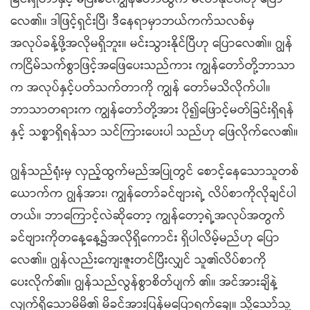
လေ၏။ ဒါဖြင့်ရှင်းပြီ၊ ဒီနေရာမှာဘယ်ကက်သလစ်မှ
အလုပ်ခန့်ဖို့အလိုမရှိဘူး။ မင်းသွားနိုင်ပြီဟု ပြောလေ၏။ ဂျွန်
ကငြိမ်သက်စွာဖြင့်အဖြေပေးသည်ကား ကျွန်တော်တို့ဘာသာ
က အလုပ်နှင့်ပတ်သက်တာကို ကျွန် တော်မသိလိုက်ပါ။
ဘာသာတရားက ကျွန်တော်တို့အား ပို၍ဖြောင့်မတ်ခြင်းရှိရန်
နှင့် သစ္စာရှိရန်သာ သင်ကြားပေးပါ သည်ဟု ဖြေလိုက်လေ၏။
ဂျွန်သည်ရုံးမှ လှည့်ထွက်မည်အပြုတွင် စောင့်နေသောသူတစ်
ယောက်က ဂျွန်အား၊ ကျွန်တော်ခင်ဗျားရဲ့ လိပ်စာကိုလိုချင်ပါ
တယ်။ ဘာကြောင့်လဲဆိုတော့ ကျွန်တော့ရဲ့အလုပ်အတွက်
ခင်ဗျားကိုတနေ့နေ့၌အလိုရှိကောင်း ရှိပါလိမ့်မည်ဟု ပြော
လေ၏။ ဂျွန်လည်းကျေးဇူးတင်ပြီးလျှင် သူ၏လိပ်စာကို
ပေးလိုက်၏။ ဂျွန်သည်လွန်စွာစိတ်ပျက် ၏။ အင်အားချိနဲ့
လျက်ရှိသောမိမိ၏ မိခင်အားပြန်မပြောရက်ချေ။ သို့သော်သူ့