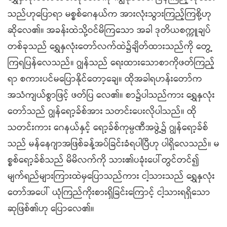
သည်ဟုပြောရာ မစ္စစ်ဂေနယ်က အားလုံးသွားကြည့်ကြစို့ဟု
ဆိုလေ၏။ အခန်းထဲသို့ဝင်မိကြသော အခါ ဒုတိယစက္ကူချပ်
တစ်ခုသည် ရွှေနှလုံးတော်လက်ထဲ၌ချိတ်ထားသည်ကို တွေ့
ကြရပြန်လေသည်။ ဂျွန်သည် ရေးထားသောစာကိုဖတ်ကြည့်
ရာ စကားပင်မပြောနိုင်တော့ချေ။ ထိုအခါရဟန်းတော်က
အသံကျယ်စွာဖြင့် ဖတ်ပြ လေ၏။ စာ၌ပါသည်ကား ရွှေနှလုံး
တော်သည် ဂျွန်ရော့ခ်စ်အား သတင်းပေးလိုပါသည်။ ထို
သတင်းကား ဂေနယ်နှင့် ရော့ခ်စ်ကုမ္ပဏီအဖွဲ့၌ ဂျွန်ရော့ခ်စ်
သည် မန်နေဂျာအဖြစ်ခန့်အပ်ခြင်းခံရပါပြီဟု ပါရှိလေသည်။ မ
စ္စစ်ရော့ခ်စ်သည် မိမိလက်ကို သား၏ပခုံးပေါ်တွင်တင်၍
မျက်ရည်များကြားထဲမှပြောသည်ကား ငါ့သားသည် ရွှေနှလုံး
တော်အပေါ် ယုံကြည်ကိုးစားရှိခြင်းကြောင့် ငါ့သားရရှိသော
ဆုဖြစ်၏ဟု ပြောလေ၏။