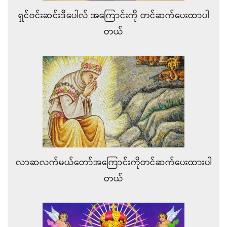
ရှင်ဗင်းဆင်းဒီပေါလ် အကြောင်းကို တင်ဆက်ပေးထာပါ
တယ်
လာဆလက်မယ်တော်အကြောင်းကိုတင်ဆက်ပေးထားပါ
တယ်