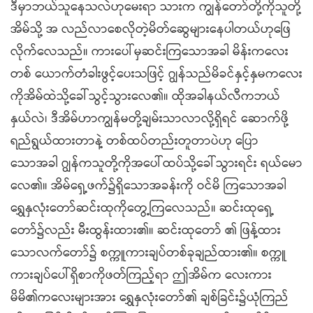
ဒီမှာဘယ်သူနေသလဲဟုမေးရာ သားက ကျွန်တော်တို့ကိုသူတို့
အိမ်သို့ အ လည်လာစေလိုတဲ့မိတ်ဆွေများနေပါတယ်ဟုဖြေ
လိုက်လေသည်။ ကားပေါ်မှဆင်းကြသောအခါ မိန်းကလေး
တစ် ယောက်တံခါးဖွင့်ပေးသဖြင့် ဂျွန်သည်မိခင်နှင့်နှမကလေး
ကိုအိမ်ထဲသို့ခေါ်သွင့်သွားလေ၏။ ထိုအခါနယ်လီကဘယ်
နှယ်လဲ၊ ဒီအိမ်ဟာကျွန်မတို့ချမ်းသာလာလို့ရှိရင် ဆောက်ဖို့
ရည်ရွယ်ထားတာနဲ့ တစ်ထပ်တည်းတူတာပဲဟု ပြော
သောအခါ ဂျွန်ကသူတို့ကိုအပေါ်ထပ်သို့ခေါ်သွားရင်း ရယ်မော
လေ၏။ အိမ်ရှေ့ဖက်၌ရှိသောအခန်းကို ဝင်မိ ကြသောအခါ
ရွှေနှလုံးတော်ဆင်းထုကိုတွေ့ကြလေသည်။ ဆင်းထုရှေ့
တော်၌လည်း မီးထွန်းထား၏။ ဆင်းထုတော် ၏ ဖြန့်ထား
သောလက်တော်၌ စက္ကူကားချပ်တစ်ခုချည်ထား၏။ စက္ကူ
ကားချပ်ပေါ်ရှိစာကိုဖတ်ကြည့်ရာ ဤအိမ်က လေးကား
မိမိ၏ကလေးများအား ရွှေနှလုံးတော်၏ ချစ်ခြင်း၌ယုံကြည်