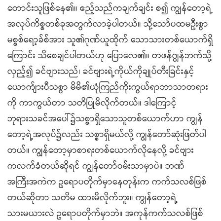
တောင်းသူဖြစ်နေ၏။ ဧည့်သည်ကချက်ချင်း စ၍ ကျွန်တော့ရဲ့
အလုပ်ကိစ္စတစ်ခုအတွက်လာခဲ့ပါတယ်။ သို့သော်ပထမဦးစွာ
မစ္စစ်ရော့ခ်စ်အား သူ၏ဂုဏ်ယူထိုက် သောသားတစ်ယောက်ရှိ
ကြောင်း သိစေချင်ပါတယ်ဟု ပြောလေ၏။ တဖန်ဂျွန်ဘက်သို့
လှည့်၍ ခင်ဗျားသည်၊ ခင်ဗျားရဲ့ကိုယ်ကိုချုပ်တီးခြင်းနှင့်
ယောက်ျားပီသစွာ မိမိ၏ယုံကြည်ကိုးကွယ်ရာဘာသာတရား
ကို ကာကွယ်တာ သတိပြုမိလိုက်တယ်။ ဒါကြောင့်
ဘုရားသခင်အပေါ်၌သစ္စာရှိသောသူတစ်ယောက်ဟာ ကျွန်
တော့ရဲ့အလုပ်၌လည်း သစ္စာရှိမယ်လို့ ကျွန်တော်ဆုံးဖြတ်ပါ
တယ်။ ကျွန်တော့မှာစာရးတစ်ယောက်လိုနေလို့ ခင်ဗျား
ကလက်ခံတယ်ဆိုရင် ကျွန်တော်ဝမ်းသာမှာပဲ။ ဘဏ်
အကြီးအကဲက ဥရောပတိုက်မှာနေတုန်းက ကက်သလစ်ဖြစ်
တယ်ဆိုတာ သတိမ ထားမိလိုက်ဘူး။ ကျွန်တော့ရဲ့
သားမယားလဲ ဥရောပတိုက်မှာဘဲ။ အကုန်ကက်သလစ်ဖြစ်