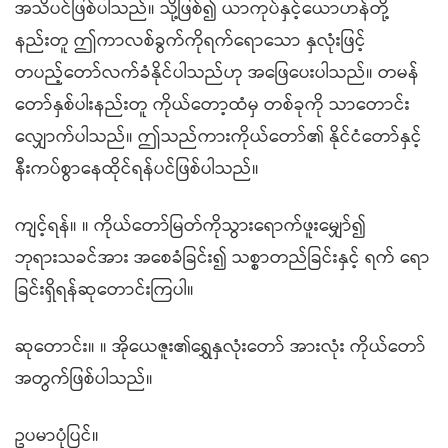
အသိပင်ဖြစ်ပါသည်။ သို့ဖြစ်၍ ယာကုပ်နှင့်ယောဟန်တို့
နည်းတူ ဤကာလစ်ခွက်ကိုရက်ရောသော နှလုံးဖြင့်
တပည့်တော်လက်ခံနိုင်ပါသည်ဟု အဖြေပေးပါသည်။ တမန်
တော်နှစ်ပါးနည်းတူ ကိုယ်တော့ထံမှ တစ်ခုကို သာတောင်း
လျှောက်ပါသည်။ ဤသည်ကားကိုယ်တော်၏ နိုင်ငံတော်နှင့်
နီးကပ်စွာနေထိုင်ရန်ပင်ဖြစ်ပါသည်။
ကျင့်ရန်။ ။ ကိုယ်တော်မြတ်ကိုသွားရောက်ဖူးမျှော်၍
ဘုရားသခင်အား အစေခံခြင်း၍ သစ္စာတည်ခြင်းနှင့် ရက် ရော
ခြင်းရှိရန်ဆုတောင်းကြပါ။
ဆုတောင်း။ ။ အိုယေဇူး၏ရွှေနှလုံးတော် အားလုံး ကိုယ်တော်
အတွက်ဖြစ်ပါသည်။
ဥပမာပုံပြင်။