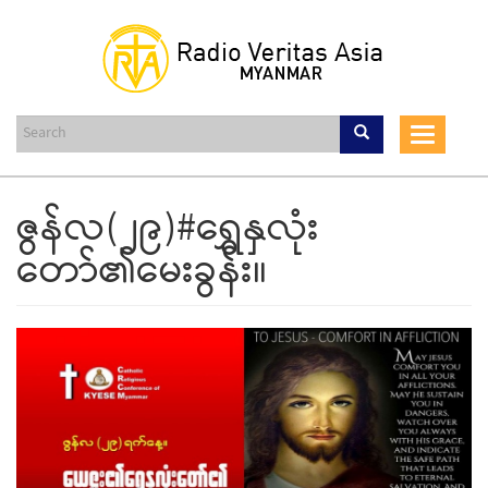
Skip
to
main
content
Toggle
navigat
ဇွန်လ(၂၉)#ရွှေနှလုံး
တော်၏မေးခွန်း။