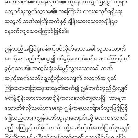
ဆက်လက်စောင့်နေလိုက်၏။ ထိုနောက်လျှင်မြန်စွာ ဘုရား
ကျောင်းမှထွက်သွာား၏။ အကြောင်း ကားအလုပ်ရရှိရေး
အတွက် ဘဏ်အကြီးအကဲနှင့် ချိန်းထားသောအချိန်မှာ
နောက်ကျသောကြောင့်ဖြစ်၏။
ဂျွန်သည်အပြင်ရုံးခန်းကိုဝင်လိုက်သောအခါ လူတယောက်
စောင့်နေသည်ကိုတွေ့၍ ဝင်ခွင့်တောင်းပန်သော ကြောင့် ဝင်
ခွင့်ရလေ၏။ အတွင်းရုံးခန်းပွင့်သွားသောအခါ ဘဏ်
အကြီးအကဲသည်ရှေ့သို့တိုးလာလျက် အသက်အ ရွယ်
ကြီးသောတခြားသူအားနှုတ်ဆက်၍ ဂျွန်ဘက်လှည့်ပြီးလျှင်
မင်းနဲ့ချိန်းထားသောအချိန်ကားနောက်ကျလေပြီ။ ဘာများ
ထောက်ခံလိုသလဲဟုမေးရာ ဂျွန်ကယောက်ျားပီသွာဖြင့်ပြန်
ဖြေသည်ကား ကျွန်တော်ဘုရားကျောင်းသို့ ခဏကလေးဝင်
မည့်အကြံနှင့် ဝင်ခဲ့ပါတယ်။ သို့သော်ကိုယ်တော်မြတ်ဖူးမျှော်
ခြင်းရှိတာနှင့် မပြီးခင်ကျွန်တော်ထွက် မလာနိုင်ပါဟု ပြော