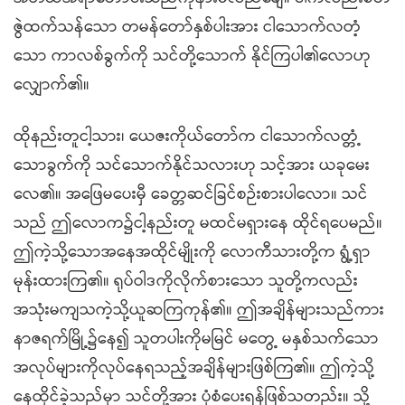
ဇွဲထက်သန်သော တမန်တော်နှစ်ပါးအား ငါသောက်လတံ့
သော ကာလစ်ခွက်ကို သင်တို့သောက် နိုင်ကြပါ၏လောဟု
လျှောက်၏။
ထိုနည်းတူငါ့သား၊ ယေဇးကိုယ်တော်က ငါသောက်လတ္တံ့
သောခွက်ကို သင်သောက်နိုင်သလားဟု သင့်အား ယခုမေး
လေ၏။ အဖြေမပေးမှီ ခေတ္တဆင်ခြင်စဉ်းစားပါလော။ သင်
သည် ဤလောက၌ငါ့နည်းတူ မထင်မရှားနေ ထိုင်ရပေမည်။
ဤကဲ့သို့သောအနေအထိုင်မျိုးကို လောကီသားတို့က ရွံ့ရှာ
မုန်းထားကြ၏။ ရုပ်ဝါဒကိုလိုက်စားသော သူတို့ကလည်း
အသုံးမကျသကဲ့သို့ယူဆကြကုန်၏။ ဤအချိန်များသည်ကား
နာဇရက်မြို့၌နေ၍ သူတပါးကိုမမြင် မတွေ့ မနှစ်သက်သော
အလုပ်များကိုလုပ်နေရသည့်အချိန်များဖြစ်ကြ၏။ ဤကဲ့သို့
နေထိုင်ခဲ့သည်မှာ သင်တို့အား ပုံစံပေးရန်ဖြစ်သတည်း။ သို့