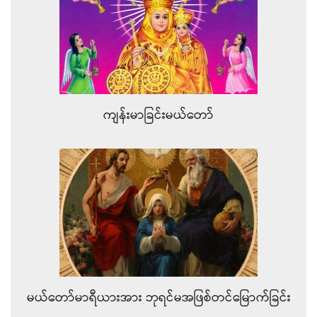
ကျန်းမာခြင်းမယ်တော်
မယ်တော်မာရီယားအား ဘုရင်မအဖြစ်တင်မြောက်ခြင်း