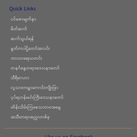
Quick Links
ပင်မစာမျက်နှာ
မိတ်ဆက်
ဆက်သွယ်ရန်
နှုတ်ကပါဌ်တော်အလင်း
ဘာသာရေးသတင်း
တနင်္ဂနွေတရားဒေသနာတော်
သီရိဂေဟာ
လူသားကမ္ဘာကောင်းကျိုးဖြာ
ပုပ်ရဟန်းမင်းကြီးဒေသနာတော်
ထိန်းသိမ်းကြစေသဘာဝအမွေ
အသီးတရာအညှာတစ်ခု