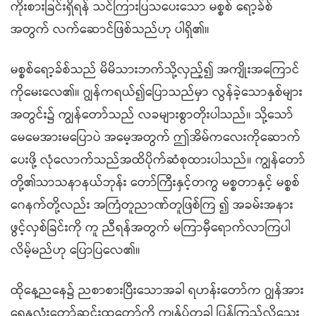
ကိုးစားခြင်းရှိရန် သင်ကြားပြသပေးသော မစ္စစ် ရော့ခ်စ်
အတွက် လက်ဆောင်ဖြစ်သည်ဟု ပါရှိ၏။
မစ္စစ်ရော့ခ်စ်သည် မိမိသားဘက်သို့လှည့်၍ အကျိုးအကြောင်
ကိုမေးလေ၏။ ဂျွန်ကရယ်၍ပြောသည်မှာ လွန်ခဲ့သောနှစ်များ
အတွင်း၌ ကျွန်တော်သည် လခများစွာတိုးပါသည်။ သို့သော်
မေမေအားမပြောပဲ အမေ့အတွက် ဤအိမ်ကလေးကိုဆောက်
ပေးဖို့ လုံလောက်သည်အထိပိုက်ဆံစုထားပါသည်။ ကျွန်တော်
တို့၏သာသနာနယ်ဘုန်း တော်ကြီးနှင့်တကွ မစ္စတာနှင့် မစ္စစ်
ဂေနက်တို့လည်း အကြံတူညာဏ်တူဖြစ်ကြ ၍ အခမ်းအနား
ဖွင့်လှစ်ခြင်းကို ကူ ညီရန်အတွက် မကြာမှီရောက်လာကြပါ
လိမ့်မည်ဟု ပြောပြလေ၏။
ထိုနေ့ညနေ၌ ညစာစားပြီးသောအခါ ရဟန်းတော်က ဂျွန်အား
ရွှေနှလုံးတော်ဆင်းထုတော်ကို ကျွန်ုပ်တခါ ပြန်ကြည့်လိုသေး