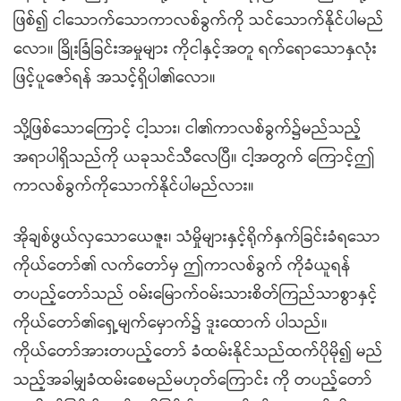
ဖြစ်၍ ငါသောက်သောကာလစ်ခွက်ကို သင်သောက်နိုင်ပါမည်
လော။ ခြိုးခြံခြင်းအမှုများ ကိုငါနှင့်အတူ ရက်ရောသောနှလုံး
ဖြင့်ပူဇော်ရန် အသင့်ရှိပါ၏လော။
သို့ဖြစ်သောကြောင့် ငါ့သား၊ ငါ၏ကာလစ်ခွက်၌မည်သည့်
အရာပါရှိသည်ကို ယခုသင်သီလေပြီ။ ငါ့အတွက် ကြောင့်ဤ
ကာလစ်ခွက်ကိုသောက်နိုင်ပါမည်လား။
အိုချစ်ဖွယ်လှသောယေဇူး၊ သံမှိုများနှင့်ရိုက်နှက်ခြင်းခံရသော
ကိုယ်တော်၏ လက်တော်မှ ဤကာလစ်ခွက် ကိုခံယူရန်
တပည့်တော်သည် ဝမ်းမြောက်ဝမ်းသားစိတ်ကြည်သာစွာနှင့်
ကိုယ်တော်၏ရှေ့မျက်မှောက်၌ ဒူးထောက် ပါသည်။
ကိုယ်တော်အားတပည့်တော် ခံထမ်းနိုင်သည်ထက်ပိုမို၍ မည်
သည့်အခါမျှခံထမ်းစေမည်မဟုတ်ကြောင်း ကို တပည့်တော်