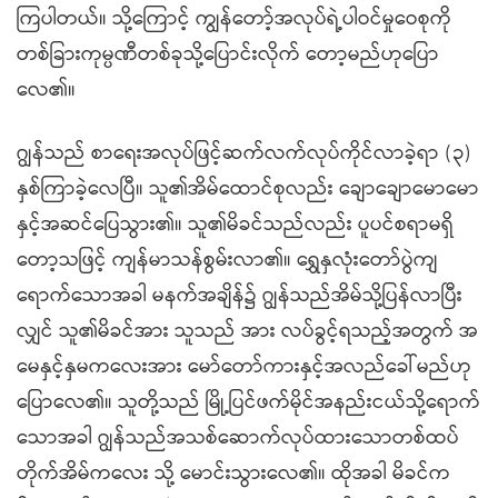
ကြပါတယ်။ သို့ကြောင့် ကျွန်တော့်အလုပ်ရဲ့ပါဝင်မှုဝေစုကို
တစ်ခြားကုမ္ပဏီတစ်ခုသို့ပြောင်းလိုက် တော့မည်ဟုပြော
လေ၏။
ဂျွန်သည် စာရေးအလုပ်ဖြင့်ဆက်လက်လုပ်ကိုင်လာခဲ့ရာ (၃)
နှစ်ကြာခဲ့လေပြီ။ သူ၏အိမ်ထောင်စုလည်း ချောချောမောမော
နှင့်အဆင်ပြေသွား၏။ သူ၏မိခင်သည်လည်း ပူပင်စရာမရှိ
တော့သဖြင့် ကျန်မာသန်စွမ်းလာ၏။ ရွှေနှလုံးတော်ပွဲကျ
ရောက်သောအခါ မနက်အချိန်၌ ဂျွန်သည်အိမ်သို့ပြန်လာပြီး
လျှင် သူ၏မိခင်အား သူသည် အား လပ်ခွင့်ရသည့်အတွက် အ
မေနှင့်နှမကလေးအား မော်တော်ကားနှင့်အလည်ခေါ်မည်ဟု
ပြောလေ၏။ သူတို့သည် မြို့ပြင်ဖက်မိုင်အနည်းငယ်သို့ရောက်
သောအခါ ဂျွန်သည်အသစ်ဆောက်လုပ်ထားသောတစ်ထပ်
တိုက်အိမ်ကလေး သို့ မောင်းသွားလေ၏။ ထိုအခါ မိခင်က