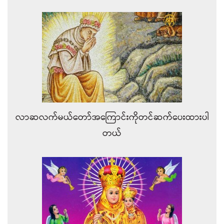
လာဆလက်မယ်တော်အကြောင်းကိုတင်ဆက်ပေးထားပါ
တယ်