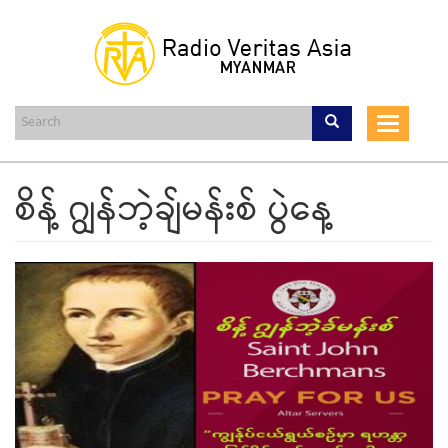
Skip
to
main
content
Toggle
navigat
စိန့် ဂျွန်ဘဲ့ချ်မန်းစ် ပွဲနေ့