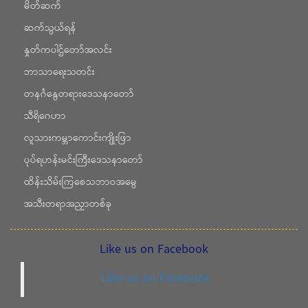
မိတ်ဆက်
ဆက်သွယ်ရန်
နှုတ်ကပါဌ်တော်အလင်း
ဘာသာရေးသတင်း
တနင်္ဂနွေတရားဒေသနာတော်
သီရိဂေဟာ
လူသားကမ္ဘာကောင်းကျိုးဖြာ
ပုပ်ရဟန်းမင်းကြီးဒေသနာတော်
ထိန်းသိမ်းကြစေသဘာဝအမွေ
အသီးတရာအညှာတစ်ခု
Like us on Facebook
Like us on Facebook