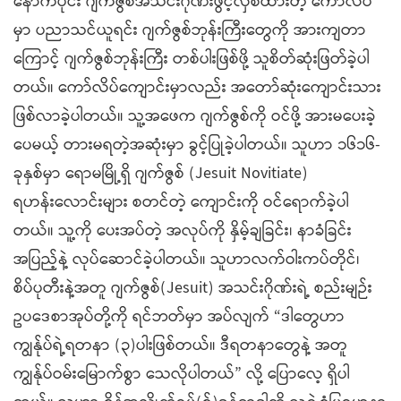
နောက်ပိုင်း ဂျက်ဇွစ်အသင်းဂိုဏ်းဖွင့်လှစ်ထားတဲ့ ကော်လိပ်
မှာ ပညာသင်ယူရင်း ဂျက်ဇွစ်ဘုန်းကြီးတွေကို အားကျတာ
ကြောင့် ဂျက်ဇွစ်ဘုန်းကြီး တစ်ပါးဖြစ်ဖို့ သူစိတ်ဆုံးဖြတ်ခဲ့ပါ
တယ်။ ကော်လိပ်ကျောင်းမှာလည်း အတော်ဆုံးကျောင်းသား
ဖြစ်လာခဲ့ပါတယ်။ သူ့အဖေက ဂျက်ဇွစ်ကို ဝင်ဖို့ အားမပေးခဲ့
ပေမယ့် တားမရတဲ့အဆုံးမှာ ခွင့်ပြုခဲ့ပါတယ်။ သူဟာ ၁၆၁၆-
ခုနှစ်မှာ ရောမမြို့ရှိ ဂျက်ဇွစ် (Jesuit Novitiate)
ရဟန်းလောင်းများ စတင်တဲ့ ကျောင်းကို ဝင်ရောက်ခဲ့ပါ
တယ်။ သူ့ကို ပေးအပ်တဲ့ အလုပ်ကို နှိမ့်ချခြင်း၊ နာခံခြင်း
အပြည့်နဲ့ လုပ်ဆောင်ခဲ့ပါတယ်။ သူဟာလက်ဝါးကပ်တိုင်၊
စိပ်ပုတီးနဲ့အတူ ဂျက်ဇွစ်(Jesuit) အသင်းဂိုဏ်းရဲ့ စည်းမျဉ်း
ဥပဒေစာအုပ်တို့ကို ရင်ဘတ်မှာ အပ်လျက် “ဒါတွေဟာ
ကျွန်ုပ်ရဲ့ရတနာ (၃)ပါးဖြစ်တယ်။ ဒီရတနာတွေနဲ့ အတူ
ကျွန်ုပ်ဝမ်းမြောက်စွာ သေလိုပါတယ်” လို့ ပြောလေ့ ရှိပါ