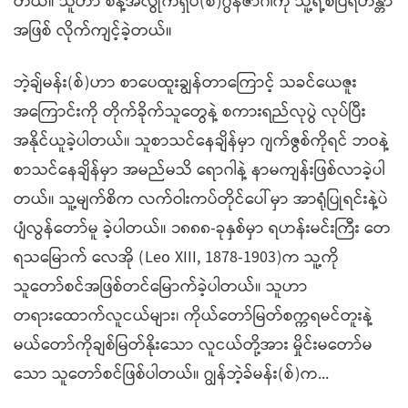
တယ်။ သူဟာ စိန့်အလွိုက်ရှပ်(စ်)ဂွန်ဇာဂါကို သူ့ရဲ့စံပြရဟန္တာ
အဖြစ် လိုက်ကျင့်ခဲ့တယ်။
ဘဲ့ချ်မန်း(စ်)ဟာ စာပေထူးချွန်တာကြောင့် သခင်ယေဇူး
အကြောင်းကို တိုက်ခိုက်သူတွေနဲ့ စကားရည်လုပွဲ လုပ်ပြီး
အနိုင်ယူခဲ့ပါတယ်။ သူစာသင်နေချိန်မှာ ဂျက်ဇွစ်ကိုရင် ဘဝနဲ့
စာသင်နေချိန်မှာ အမည်မသိ ရောဂါနဲ့ နာမကျန်းဖြစ်လာခဲ့ပါ
တယ်။ သူ့မျက်စိက လက်ဝါးကပ်တိုင်ပေါ်မှာ အာရုံပြုရင်းနဲ့ပဲ
ပျံလွန်တော်မူ ခဲ့ပါတယ်။ ၁၈၈၈-ခုနှစ်မှာ ရဟန်းမင်းကြီး တေ
ရသမြောက် လေအို (Leo XIII, 1878-1903)က သူ့ကို
သူတော်စင်အဖြစ်တင်မြောက်ခဲ့ပါတယ်။ သူဟာ
တရားထောက်လူငယ်များ၊ ကိုယ်တော်မြတ်စက္ကရမင်တူးနဲ့
မယ်တော်ကိုချစ်မြတ်နိုးသော လူငယ်တို့အား မှိုင်းမတော်မ
သော သူတော်စင်ဖြစ်ပါတယ်။ ဂျွန်ဘဲ့ခ်မန်း(စ်)က...