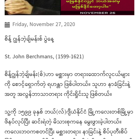
Friday, November 27, 2020
စိန့် ဂျွန်ဘဲ့ချ်မန်းစ် ပွဲနေ့
St. John Berchmans, (1599-1621)
စိန့်ဂျွန်ဘဲ့ချ်မန်း(စ်)ဟာ မစ္ဆားမှာ တရားထောက်လူငယ်များ
ကို စောင့်ရှောက်တဲ့ ရဟန္တာ ဖြစ်ပါတယ်။ သူဟာ နာခံခြင်းနဲ့
အတူ အလွန်ဘာသာတရား ကိုင်းရှိုင်းသူ ဖြစ်တယ်။
သူ့ကို ၁၅၉၉ ခုနှစ် ဘယ်(လ်)ဂျီယံနိုင်ငံ မြို့ကလေးတစ်မြို့မှာ
ဖိနပ်လုပ်ပြီး ဆင်းရဲတဲ့ မိသားစုကနေ မွေးဖွားခဲ့ပါတယ်။
ကလေးဘဝကစတင်ပြီး မစ္ဆားတရား နာခြင်းနဲ့ စိပ်ပုတီးစိပ်