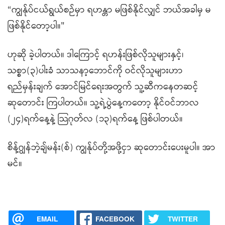
“ကျွန်ုပ်ငယ်ရွယ်စဉ်မှာ ရဟန္တာ မဖြစ်နိုင်လျှင် ဘယ်အခါမှ မ
ဖြစ်နိုင်တော့ပါ။"
ဟုဆို ခဲ့ပါတယ်။ ဒါကြောင့် ရဟန်းဖြစ်လိုသူများနှင့်၊
သစ္စာ(၃)ပါးခံ သာသနာ့ဘောင်ကို ဝင်လိုသူများဟာ
ရည်မှန်းချက် အောင်မြင်ရေးအတွက် သူ့ဆီကနေတဆင့်
ဆုတောင်း ကြပါတယ်။ သူ့ရဲ့ပွဲနေ့ကတော့ နိုင်ဝင်ဘာလ
(၂၄)ရက်နေ့နဲ့ သြဂုတ်လ (၁၃)ရက်နေ့ ဖြစ်ပါတယ်။
စိန့်ဂျွန်ဘဲ့ချ်မန်း(စ်) ကျွန်ုပ်တို့အဖို့ငှာ ဆုတောင်းပေးမူပါ။ အာ
မင်။
EMAIL
FACEBOOK
TWITTER