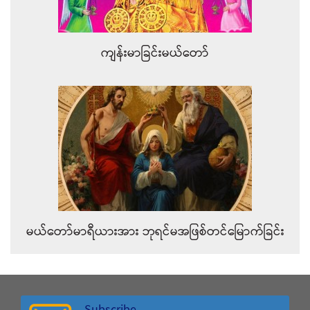
ကျန်းမာခြင်းမယ်တော်
မယ်တော်မာရီယားအား ဘုရင်မအဖြစ်တင်မြောက်ခြင်း