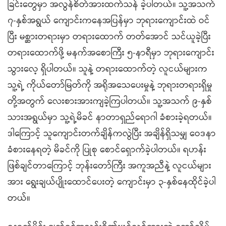
ခြင်းတွေမှာ အလွန်စိတ်အားထက်သန် ခဲ့ပါတယ်။ သူ့အသက်
၇-နှစ်အရွယ် ကျောင်းကနေအပြန်မှာ ဘုရားကျောင်းထဲ ဝင်
ပြီး မစ္ဆားတရားမှာ တရားထောက် တတ်အောင် သင်ယူခဲ့ပြီး
တရားထောက်ဖို့ မနက်အစောကြီး ၅-နာရီမှာ ဘုရားကျောင်း
သွားလေ့ ရှိပါတယ်။ သူနဲ့ တရားထောက်တဲ့ လူငယ်များက
သူ့ရဲ့ ကိုယ်တော်မြတ်ကို အရိုအသေပေးမှုနဲ့ ဘုရားတရားရှိမှု
တို့အတွက် လေးစားအားကျခဲ့ကြပါတယ်။ သူ့အသက် ၉-နှစ်
သားအရွယ်မှာ သူ့ရဲ့မိခင် နာတာရှည်ရောဂါ ခံစားခဲ့ရတယ်။
ဒါကြောင့် သူကျောင်းတက်ချိန်ကလွဲပြီး အချိန်ရှိသမျှ ဝေဒနာ
ခံစားနေရတဲ့ မိခင်ကို ပြုစု စောင်ရှောက်ခဲ့ပါတယ်။ ရဟန်း
ဖြစ်ချင်တာကြောင့် ဘုန်းတော်ကြီး အကူအညီနဲ့ လူငယ်များ
အား ရွေးချယ်ပျိုးထောင်ပေးတဲ့ ကျောင်းမှာ ၃-နှစ်နေထိုင်ခဲ့ပါ
တယ်။