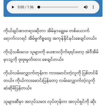
ကိုယ်ချင်းစာတရားဆိုတာ အိမ်မှာချွေးမ တစ်ယောက်
ရောက်လာရင် အိမ်မှုကိစ္စတွေ အကုန်နိုင်နင်းစေချင်တယ်။
ကိုယ့်သမီးလေး သူများကို ပေးစားလိုက်ရရင်တော့ အဲဒီအိမ်
မှာသူ့ကို ဖူးဖူးမှုတ်ထား စေချင်တယ်။
ကိုယ်လမ်းလျှောက်တုန်းက ကားမောင်းတဲ့လူကို ပြစ်တင်မိ
တယ်။ ကိုယ်ကားမောင်းပြန်တော့ လမ်းလျှောက်တဲ့လူကို
ဆဲဆိုမိပြန်တယ်။
သူများဆီမှာ အလုပ်သမား လုပ်တုန်းက အလုပ်ရှင်ကို ဆိုး