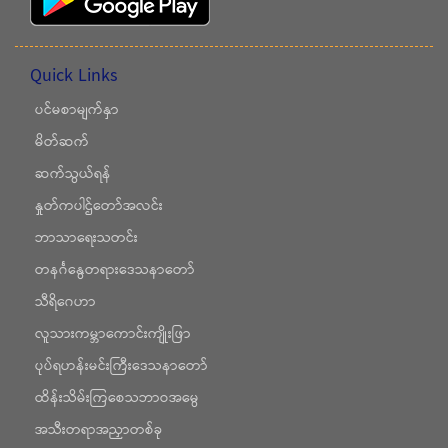
Quick Links
ပင်မစာမျက်နှာ
မိတ်ဆက်
ဆက်သွယ်ရန်
နှုတ်ကပါဌ်တော်အလင်း
ဘာသာရေးသတင်း
တနင်္ဂနွေတရားဒေသနာတော်
သီရိဂေဟာ
လူသားကမ္ဘာကောင်းကျိုးဖြာ
ပုပ်ရဟန်းမင်းကြီးဒေသနာတော်
ထိန်းသိမ်းကြစေသဘာဝအမွေ
အသီးတရာအညှာတစ်ခု