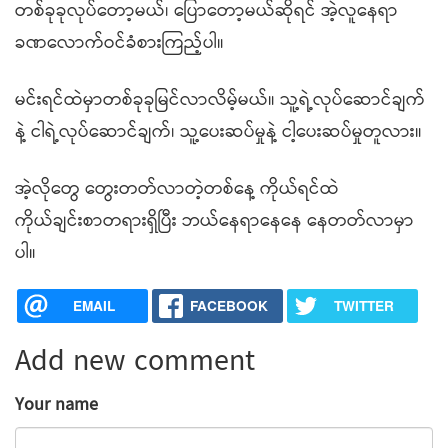
တစ်ခုခုလုပ်တော့မယ်၊ ပြောတော့မယ်ဆိုရင် အဲ့လူနေရာ
ခဏလောက်ဝင်ခံစားကြည့်ပါ။
မင်းရင်ထဲမှာတစ်ခုခုမြင်လာလိမ့်မယ်။ သူ့ရဲ့လုပ်ဆောင်ချက်
နဲ့ ငါရဲ့လုပ်ဆောင်ချက်၊ သူ့ပေးဆပ်မှုနဲ့ ငါ့ပေးဆပ်မှုတူလား။
အဲ့လိုတွေ တွေးတတ်လာတဲ့တစ်နေ့ ကိုယ်ရင်ထဲ
ကိုယ်ချင်းစာတရားရှိပြီး ဘယ်နေရာနေနေ နေတတ်လာမှာ
ပါ။
EMAIL
FACEBOOK
TWITTER
Add new comment
Your name