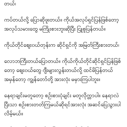
တယ်၊
ကပ်တယ်လို့ ပြောဆိုဖူးတယ်။ ကိုယ်အလုပ်ရှင်ပြန်ဖြစ်တော့
အလုပ်သမားတွေ မကြိုးစားဘူးဆိုပြီး ငြူစူပြန်တယ်။
ကိုယ်တိုင်စျေး၀ယ်တုန်းက ဆိုင်ရှင်ကို အမြတ်ကြီးစားတယ်၊
လောဘကြီးတယ်ပြောတယ်။ ကိုယ်ကိုယ်တိုင်ဆိုင်ရှင်ပြန်ဖြစ်
တော့ စျေး၀ယ်တွေ ဂျီးများလွန်းတယ်လို့ ထင်မိပြန်တယ်
အမှန်တော့ ကျွန်တော်တို့ အားလုံး မမှားကြပါဘူး။
နေရာချင်းမတူတော့ စဉ်းစားပုံချင်း မတူလိုက္တာပါ။ နေရာလဲ
ပြီးသာ စဉ်းစားတတ်ကြမယ်ဆိုရင်အားလုံး အဆင်ပြေသွားပါ
လိမ့်မယ်။