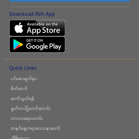
Download RVA App
Quick Links
ပင်မစာမျက်နှာ
မိတ်ဆက်
ဆက်သွယ်ရန်
နှုတ်ကပါဌ်တော်အလင်း
ဘာသာရေးသတင်း
တနင်္ဂနွေတရားဒေသနာတော်
သီရိဂေဟာ