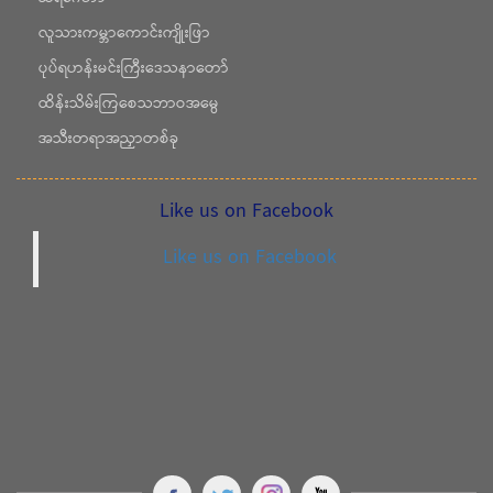
လူသားကမ္ဘာကောင်းကျိုးဖြာ
ပုပ်ရဟန်းမင်းကြီးဒေသနာတော်
ထိန်းသိမ်းကြစေသဘာဝအမွေ
အသီးတရာအညှာတစ်ခု
Like us on Facebook
Like us on Facebook