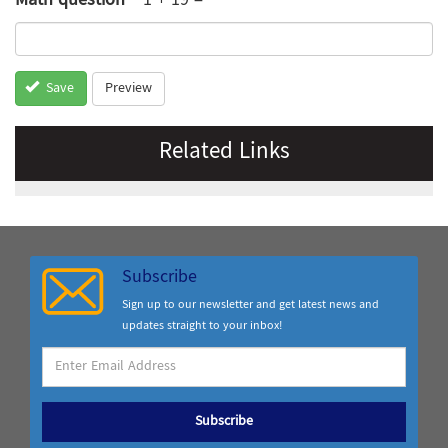
Math question
*
1 + 19 =
Preview
Save
Related Links
Subscribe
Sign up to our newsletter and get latest news and
updates straight to your inbox!
Subscribe