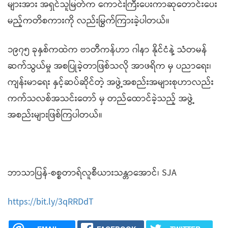
များအား အရှင်သူမြတ်က ကောင်းကြီးပေးကာဆုတောင်းပေး
မည့်ကတိစကားကို လည်းမြွက်ကြားခဲ့ပါတယ်။
၁၉၇၅ ခုနှစ်ကထဲက ဗာတီကန်ဟာ ဂါနာ နိုင်ငံနဲ့ သံတမန်
ဆက်သွယ်မှု အစပြုခဲ့တာဖြစ်သလို အာဖရိက မှ ပညာရေး၊
ကျန်းမာရေး နှင့်ဆပ်ဆိုင်တဲ့ အဖွဲ့အစည်းအများစုဟာလည်း
ကက်သလစ်အသင်းတော် မှ တည်ထောင်ခဲ့သည့် အဖွဲ့
အစည်းများဖြစ်ကြပါတယ်။
ဘာသာပြန်-စစ္စတာရ်လူစီယားသန္တာအောင်၊ SJA
https://bit.ly/3qRRDdT