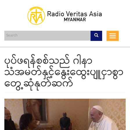
Skip
to
main
content
Toggle
navigat
ပုပ်ဖရန်စစ်သည် ဂါနာ
သံအမတ်နှင့်နွေးထွေးပျူငှာစွာ
တွေ့ဆုံနုတ်ဆက်