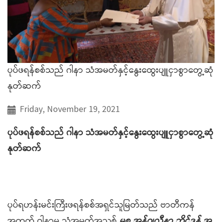
ပုပ်ဖရန်စစ်သည် ဂါနာ သံအမတ်နှင့်နွေးထွေးပျူငှာစွာတွေ့ဆုံ
နုတ်ဆက်
Friday, November 19, 2021
ပုပ်ဖရန်စစ်သည် ဂါနာ သံအမတ်နှင့်နွေးထွေးပျူငှာစွာတွေ့ဆုံ
နုတ်ဆက်
ပုပ်ရဟန်းမင်းကြီးဖရန်စစ်အရှင်သူမြတ်သည် ဗာတီကန်
အတွက် ဂါနာမှ သံအမတ်အသစ်
မစ္စ အန်ဂျလီနာ ဘိုင်ဒန် အ