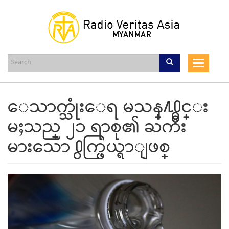
Skip
to
main
content
Toggle
navigat
ေသာက္သုံးေရ မသန္႔႐ွင္း
မႈသည္ ၂၁ ရာစု၏ ႀကီး
မားေသာ ႐ွက္ဖြယ္ရာျဖစ္