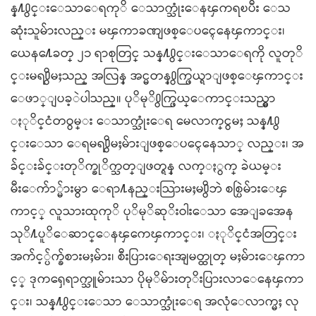
န္႔႐ွင္းေသာေရကုိ ေသာက္သုံးေနၾကရၿပီး ေသ
ဆုံးသူမ်ားလည္း မၾကာခဏျဖစ္ေပၚေနေၾကာင္း၊
ယေန႔ေခတ္ ၂၁ ရာစုတြင္ သန္႔႐ွင္းေသာေရကို လူတုိ
င္းမရ႐ွိမႈသည္ အလြန္ အင္မတန္႐ွက္ဖြယ္ရာျဖစ္ေၾကာင္း
ေဖာ္ျပခ့ဲပါသည္။ ပုိမုိ႐ွက္ဖြယ္ေကာင္းသည္မွာ
ႏုိင္ငံတဝွမ္း ေသာက္သုံးေရ မေလာက္ငွမႈ သန္႔႐ွ
င္းေသာ ေရမရ႐ွိမႈမ်ားျဖစ္ေပၚေနေသာ္ လည္း၊ အ
ခ်င္းခ်င္းတုိက္ခုိက္သတ္ျဖတ္ရန္ လက္ႏွက္ ခဲယမ္း
မီးေက်ာ္မ်ားမွာ ေရာ႔နည္းသြားမႈမ႐ွိဘဲ စစ္ပြဲမ်ားေၾ
ကာင့္ လူသားထုကုိ ပုိမုိဆုိးဝါးေသာ အေျခအေန
သုိ႔ပူိေဆာင္ေနၾကေၾကာင္း၊ ႏုိင္ငံအတြင္း
အက်င့္ပ်က္ခ်စားမႈမ်ား၊ စီးပြားေရးအျမတ္ထုတ္ မႈမ်ားေၾကာ
င့္ ဒုကၡေရာက္သူမ်ားသာ ပိုမုိမ်ားတုိးပြားလာေနေၾကာ
င္း၊ သန္႔႐ွင္းေသာ ေသာက္သုံးေရ အလုံေလာက္မႈ လု