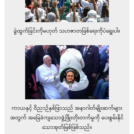
ခွဲထွက်ခြင်းကိုမဟုတ် သဟဇာတဖြစ်ရေးကိုပဲရွေးပါ။
ကာယနှင့် ဝိညာဉ်နှစ်ဖြာသည် အနာဂါတ်မျိုးဆက်များ
အတွက် အခြေခံကျသောဖွံ့ဖြိုးတိုးတက်မှုကို ပေးစွမ်းနိုင်
သောအုတ်မြစ်ဖြစ်သည်။