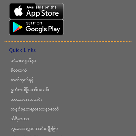
Quick Links
ပင်မစာမျက်နှာ
မိတ်ဆက်
ဆက်သွယ်ရန်
နှုတ်ကပါဌ်တော်အလင်း
ဘာသာရေးသတင်း
တနင်္ဂနွေတရားဒေသနာတော်
သီရိဂေဟာ
လူသားကမ္ဘာကောင်းကျိုးဖြာ