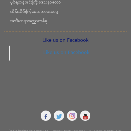
ပုပ်ရဟန်းမင်းကြီးဒေသနာတော်
ထိန်းသိမ်းကြစေသဘာဝအမွေ
အသီးတရာအညှာတစ်ခု
Like us on Facebook
Like us on Facebook