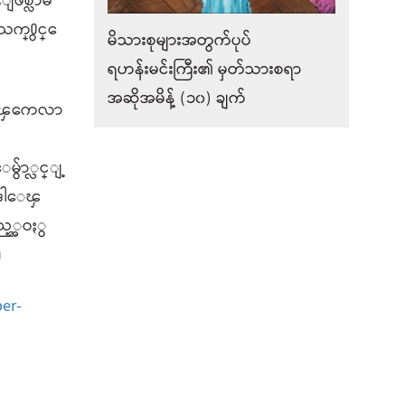
ျဖစ္လာမ
က္႐ွင္ေ
မိသားစုများအတွက်ပုပ်
ရဟန်းမင်းကြီး၏ မှတ်သားစရာ
အဆိုအမိန့် (၁၀) ချက်
ည့္ၾကေလာ
ွ်ာ္လင္ျ့
၊ ဒါေၾ
ည့္အဝႏွ
။
er-