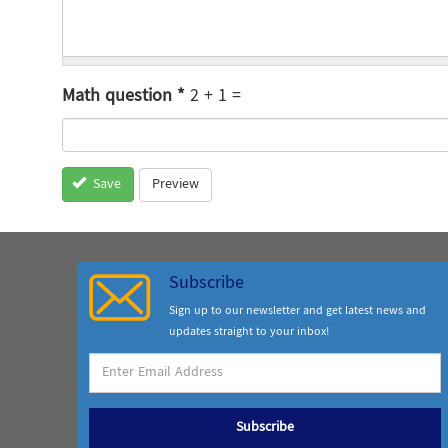
Math question
*
2 + 1 =
Preview
Save
Subscribe
Sign up to our newsletter and get latest news and
updates straight to your inbox!
Subscribe