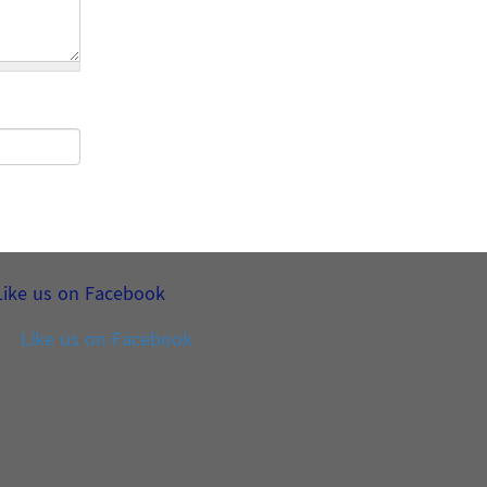
Like us on Facebook
Like us on Facebook