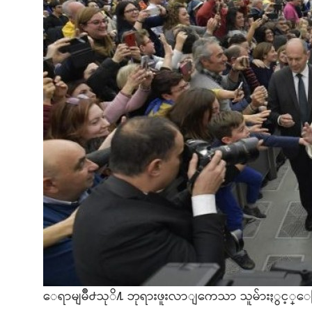
ေရာမျမဳိ႕သုိ႔ ဘုရားဖူးလာျကေသာ သူမ်ားႏွင့္ေ