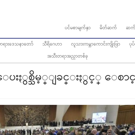
ပင်မစာမျက်နှာ
မိတ်ဆက်
ဆက်
ွေတရားဒေသနာတော်
သီရိဂေဟာ
လူသားကမ္ဘာကောင်းကျိုးဖြာ
ပု
အသီးတရာအညှာတစ်ခု
ပးႏွစ္သိမ့္ျခင္းႏွင့္ ေစာ