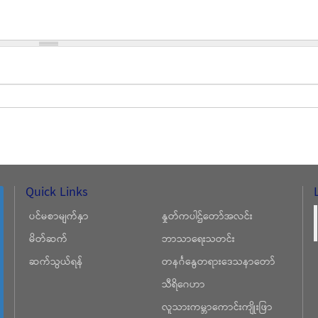
Quick Links
ပင်မစာမျက်နှာ
နှုတ်ကပါဌ်တော်အလင်း
မိတ်ဆက်
ဘာသာရေးသတင်း
ဆက်သွယ်ရန်
တနင်္ဂနွေတရားဒေသနာတော်
သီရိဂေဟာ
လူသားကမ္ဘာကောင်းကျိုးဖြာ