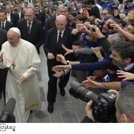
တြ႔စဥ္