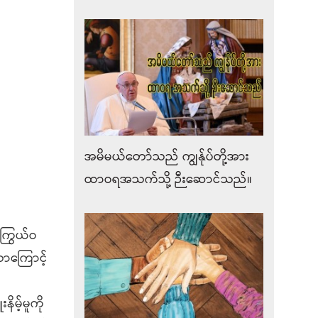
အမိမယ်တော်သည် ကျွန်ုပ်တို့အား
ထာဝရအသက်သို့ ဉီးဆောင်သည်။
ာကြွယ်ဝ
ောကြောင့်
ိမ့်မူကို