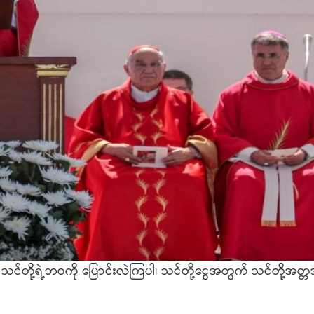
သင်တို့ရဲ့ဘဝကို ပြောင်းလဲကြပါ၊ သင်တို့ငွေအတွက် သင်တို့အတ