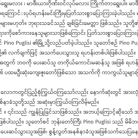
ွေးမလား ၊ မာဖီးယားဂိုဏ်းဝင်လုပ်မလား ကြိုက်တာရွေးပါ။ မာဖီ
ုမရ​ကြောင်​းပုပ်ရဟန်းမင်းကြီးမှပြတ်သားစွာပြောကြားခဲ့ပါသည်။
ားမဟုတ်။ ဘုရားသခင်သည် ချစ်ခြင်း​မေတ္တာ ဖြစ်သည်။ သူတို့၏
ဘုရားကိုစော်ကားနေသူများသာဖြစ်ကြောင်း ပြတ်သားစွာပြေားကြားခ
င်​ Pino Puglisi ၏မြို့သို့လည်ပတ်ခဲ့ပါသည်။ သူတော်စဉ် Pino P
ု့၏ လက်ချက်ဖြင့် အသက်ပေးသွားသူ ရဟန်းတစ်​ပါးဖြစ်ပါသည်။
းအတွက် ဘဝကို ​ပေးဆပ်သူ တကိုယ်ကောင်းမဆန်သူ အဖြစ် ရဟန်း
်၏ ပထမဦးဆုံးကျေးဇူး​တော်ဖြစ်သော အသက်ကို ကာကွယ်သူများဖ
ာကတွင်ပြည့်စုံကြွယ်ဝကြသော်လည်း နောက်ဆုံးတွင် အားလုံးဆု
နာခံသူတို့သည် အဆုံးမှာကြွယ်ဝကြလိမ့်မည်။
ုင် ။ ၎င်းသည် ​ကျွန်ပြုခြင်သာဖြစ်သည်​။ အဘယ့်ကြောင့်ဆိုသော် 
ြစ်ပါသည်။ သူတော်စင် ​ဘုန်းတော်ကြီး Pino Puglisi သည် မိမိဘ
ေးဆပ်သွားသူအဖြစ်၊ စွန့်လွတ်အနစ်နာခံသူအဖြစ်သက်သေပြန