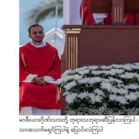
မာဖီးယားဂိုဏ်းသားတို့ ဘုရားသဘုရားဆီပြန်လာကြပါ ၊ 
သာအသက်မရှင်ကြပါနဲ့ ပြောင်းလဲကြပါ