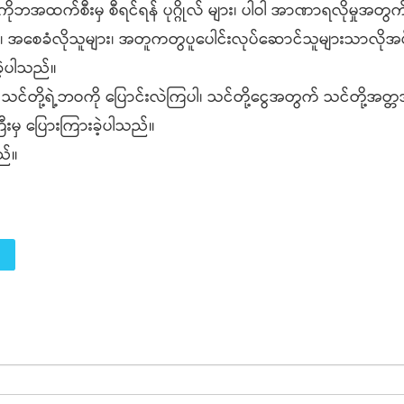
ိုဘအထက်စီးမှ စီရင်ရန် ပုဂ္ဂိုလ် များ၊ ပါဝါ အာဏာရလိုမှုအတွက
သူများ၊ အစေခံလိုသူများ၊ အတူကတွပူပေါင်းလုပ်ဆောင်သူများသာလို
ဲ့ပါသည်။
သင်တို့ရဲ့ဘဝကို ပြောင်းလဲကြပါ၊ သင်တို့ငွေအတွက် သင်တို့အတ
းမှ ပြေားကြားခဲ့ပါသည်။
ည်။