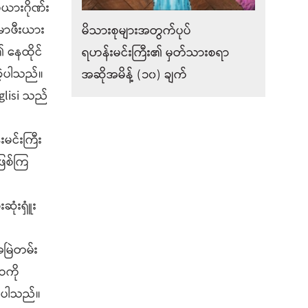
ယားဂိုဏ်း
 မာဖီးယား
မိသားစုများအတွက်ပုပ်
 နေထိုင်
ရဟန်းမင်းကြီး၏ မှတ်သားစရာ
ဲ့ပါသည်။
အဆိုအမိန့် (၁၀) ချက်
uglisi သည်
မင်းကြီး
ြစ်ကြ
ံးရှူံး
အမြဲတမ်း
ဝကို
ေပါသည်။