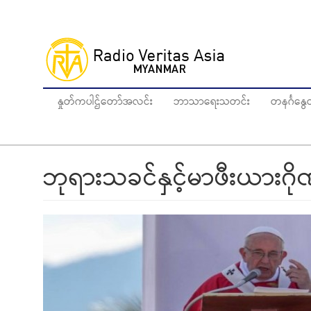
Skip
to
main
content
နှုတ်ကပါဌ်တော်အလင်း
ဘာသာရေးသတင်း
တနင်္ဂန
ဘုရားသခင်နှင့်မာဖီးယားဂိ