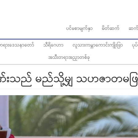
ပင်မစာမျက်နှာ
မိတ်ဆက်
ဆက်
ွေတရားဒေသနာတော်
သီရိဂေဟာ
လူသားကမ္ဘာကောင်းကျိုးဖြာ
ပု
အသီးတရာအညှာတစ်ခု
ုဏ်းသည် မည်သို့မျှ သဟဇာတမဖြစ်