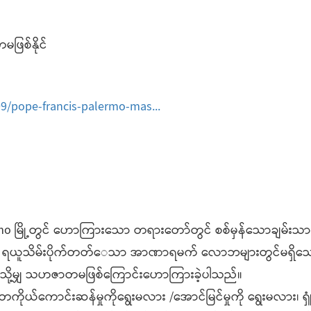
ဖြစ်နိုင်
9/pope-francis-palermo-mas...
o မြို့တွင် ဟောကြားသော တရားတော်တွင် စစ်မှန်သောချမ်းသ
ာင်း၊ ရယူသိမ်းပိုက်တတ်​ေ​သာ အာဏာရမက် လောဘများတွင်မရှိ​​သ
မည်သို့မျှ သဟဇာတမဖြစ်ကြောင်းဟောကြားခဲ့ပါသည်။
ိုယ်ကောင်းဆန်မှုကိုရွေးမလား /အောင်မြင်မှုကို ​ရွေးမလား၊ ရှူံးန