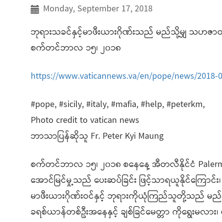
Monday, September 17, 2018
ဘုရားသခင်နှင့်မာဖီးယားဂိုဏ်းသည် မည်သို့မျှ သဟဇာတမ
စက်တင်ဘာလ ၁၅၊ ၂၀၁၈
https://www.vaticannews.va/en/pope/news/2018-0
#pope, #sicily, #italy, #mafia, #help, #peterkm,
Photo credit to vatican news
ဘာသာပြန်ဆိုသူ Fr. Peter Kyi Maung
စက်တင်ဘာလ ၁၅၊ ၂၀၁၈ စနေနေ့ အီတလီနိုင်ငံ Palerm
အောင်မြင်မှု့သည် ​ပေးဆပ်ခြင်း ဖြင့်သာရယူနိုင်ကြေ
မာဖီးယားဂိုဏ်းဝင်နှင့် ဘုရားကိုယုံကြည်သူတို့သည် 
ခရစ်ယာန်တစ်​ဦးအနေနှင့် ချစ်ခြင်မေတ္တာ ကိုရွေးမလား၊ တက