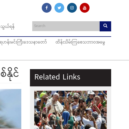
သွယ်ရန်
ပ်ရဟန်းမင်းကြီးဒေသနာတော်
ထိန်းသိမ်းကြစေသဘာဝအမွေ
နိုင်
Related Links