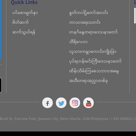
Quick Links
ပင်မစာမျက်နှာ
နှုတ်ကပါဌ်တော်အလင်း
မိတ်ဆက်
ဘာသာရေးသတင်း
ဆက်သွယ်ရန်
တနင်္ဂနွေတရားဒေသနာတော်
သီရိဂေဟာ
လူသားကမ္ဘာကောင်းကျိုးဖြာ
ပုပ်ရဟန်းမင်းကြီးဒေသနာတော်
ထိန်းသိမ်းကြစေသဘာဝအမွေ
အသီးတရာအညှာတစ်ခု
Buick St., Fairview Park, Queszon City, Metro Manila. 1106 Philippines | + 632 9390011-