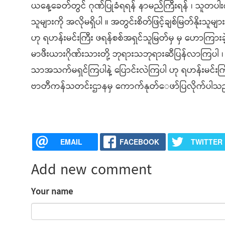
ယနေ့ခေတ်တွင် ဂုဏ်ပြုခံရရန် နာမည်ကြီးရန် ၊ သူတပါးက
သူများကို အလိုမရှိပါ ။ အတွင်းစိတ်ဖြင့်ချစ်မြတ်နိုး
ဟု ရဟန်းမင်းကြီး ဖရန်စစ်အရှင်သူမြတ်မှ မှ ဟောကြားခ
မာဖီးယားဂိုဏ်းသားတို့ ဘုရားသဘုရားဆီပြန်လာကြပါ ၊ 
သာအသက်မရှင်ကြပါနဲ့ ပြောင်းလဲကြပါ ဟု ရဟန်းမင်းကြီ
ဗာတီကန်သတင်းဌာနမှ ကောက်နုတ်​ေ​ဖာ်ပြလိုက်ပါသ
EMAIL
FACEBOOK
TWITTER
Add new comment
Your name