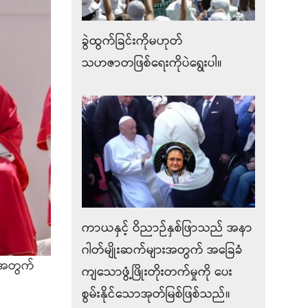
ခွဲထွက်ခြင်းကိုမဟုတ်
သဟဇာတဖြစ်ရေးကိုပဲရွေးပါ။
ကာယနှင့် ဝိညာဉ်နှစ်ဖြာသည် အနာ
ဂါတ်မျိုးဆက်များအတွက် အခြေခံ
္တအတွက်
ကျသောဖွံ့ဖြိုးတိုးတက်မှုကို ပေး
စွမ်းနိုင်သောအုတ်မြစ်ဖြစ်သည်။