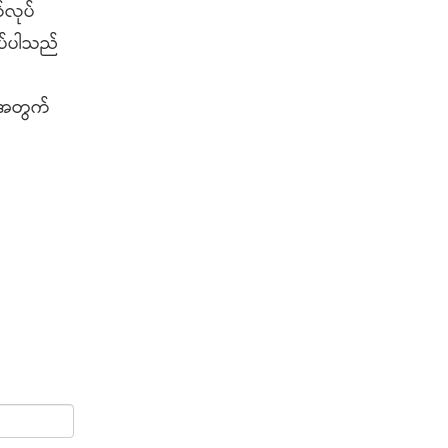
်လုပ်
အပ်ပါသည်
္တအတွက်