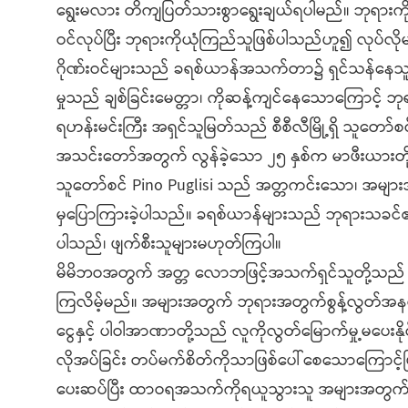
ရွေးမလား တိကျပြတ်သားစွာရွေးချယ်ရပါမည်။ ဘုရားကိုရ
ဝ​င်လုပ်ပြီး ဘုရားကိုယုံကြည်​သူဖြစ်ပါသည်ဟူ၍ လုပ်လိ
ဂိုဏ်းဝင်များသည် ခရစ်ယာန်အသက်တာ၌ ရှင်သန်နေသူမျ
မှုသည် ချစ်ခြင်းမေတ္တာ၊ ကိုဆန့်ကျင်နေသောကြောင့် 
ရဟန်းမင်းကြီး အရှင်သူမြတ်သည် စီစီလီမြို့ရှိ သူတော်စ
အသင်းတော်အတွက် လွန်ခဲ့​သော ၂၅ နှစ်က မာဖီးယားတိ
သူတော်စင်​ Pino Puglisi သည် အတ္တကင်းသော၊ အမျာ
မှပြောကြားခဲ့ပါသည်။ ခရစ်ယာန်များသည် ဘုရားသခင
ပါသည်၊ ဖျက်စီးသူများမဟုတ်ကြပါ။
မိမိဘဝအတွက် အတ္တ လောဘဖြင့်အသက်ရှင်သူတို့သည် လေ
ကြလိမ့်မည်။ အများအတွက် ဘုရားအတွက်စွန့်လွတ်အနစ်
ငွေနှင့် ပါဝါအာဏာတို့သည် လူကိုလွတ်မြောက်မှု့မပေးနိ
လိုအပ်ခြင်း တပ်မက်စိတ်ကိုသာဖြစ်ပေါ်စေသောကြောင့်ဖ
ပေးဆပ်ပြီး ထာဝရအသက်ကိုရယူသွားသူ အများအတွက်ပ