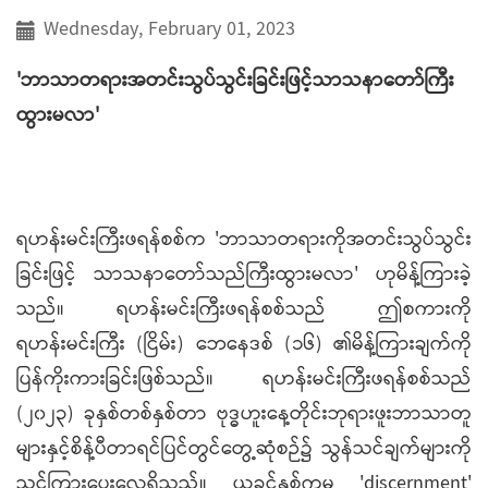
Wednesday, February 01, 2023
'ဘာသာတရားအတင်းသွပ်သွင်းခြင်းဖြင့်သာသနာတော်ကြီး
ထွားမလာ'
ရဟန်းမင်းကြီးဖရန်စစ်က 'ဘာသာတရားကိုအတင်းသွပ်သွင်း
ခြင်းဖြင့် သာသနာတော်သည်ကြီးထွားမလာ' ဟုမိန့်ကြားခဲ့
သည်။ ရဟန်းမင်းကြီးဖရန်စစ်သည် ဤစကားကို
ရဟန်းမင်းကြီး (ငြိမ်း) ဘေနေဒစ် (၁၆) ၏မိန့်ကြားချက်ကို
ပြန်ကိုးကားခြင်းဖြစ်သည်။ ရဟန်းမင်းကြီးဖရန်စစ်သည်
(၂၀၂၃) ခုနှစ်တစ်နှစ်တာ ဗုဒ္ဓဟူးနေ့တိုင်းဘုရားဖူးဘာသာတူ
များနှင့်စိန့်ပီတာရင်ပြင်တွင်တွေ့ဆုံစဉ်၌ သွန်သင်ချက်များကို
သင်ကြားပေးလေ့ရှိသည်။ ယခင်နှစ်ကမူ 'discernment'