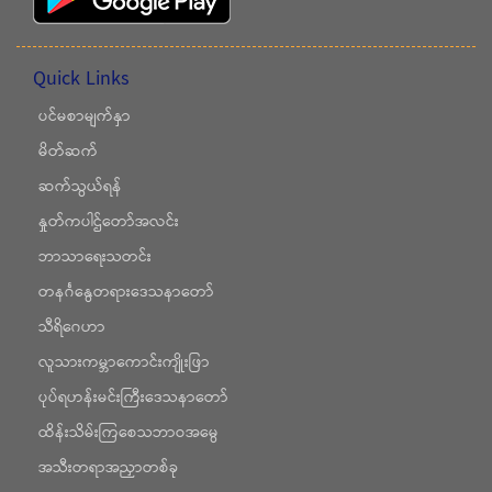
Quick Links
ပင်မစာမျက်နှာ
မိတ်ဆက်
ဆက်သွယ်ရန်
နှုတ်ကပါဌ်တော်အလင်း
ဘာသာရေးသတင်း
တနင်္ဂနွေတရားဒေသနာတော်
သီရိဂေဟာ
လူသားကမ္ဘာကောင်းကျိုးဖြာ
ပုပ်ရဟန်းမင်းကြီးဒေသနာတော်
ထိန်းသိမ်းကြစေသဘာဝအမွေ
အသီးတရာအညှာတစ်ခု