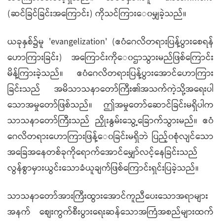
(ဆင်ခြင်ခြင်းအကြောင်း) ကိုသင်ကြား‌ေ၀မျှခဲ့သည်။
ယခုနှစ်၌မူ 'evangelization' (ဧ၀ံဂေလိတရားပြန့်ပွားစေရန်
ဟောကြားခြင်း) အကြောင်းကို‌ေ၀ဌာသွားမည်ဖြစ်ကြောင်း
မိန့်ကြားခဲ့သည်။ ဧ၀ံဂေလိတရားပြန့်ပွားအောင်ဟောကြား
ခြင်းသည် အမိသာသနာတော်ကြီး၏အသက်ကဲ့သို့အရေးပါ
သောအမှုတော်ဖြစ်သည်။ ဤအမှုတော်ဆောင်ခြင်းမရှိပါက
သာသနာတော်ကြီးသည် ညှိုးနွမ်းသွေ့ခြောက်သွားမည်။ ဧ၀ံ
ဂေလိတရားဟောကြားဖြန့်‌ေ၀ခြင်းမရှိဘဲ ပြည့်၀စုံလျင်သော
အခြေအနေတစ်ခုကိုရောက်အောင်မျှော်လင့်နေခြင်းသည်
လွန်စွာမှားယွင်းသောခံယူချက်ဖြစ်ကြောင်းရှင်းပြခဲ့သည်။
သာသနာတော်အားကြီးထွားအောင်ကူညီပေးသောအရာများ
အနက် စျေးကွက်စီးပွားရေးဆန်သောအကြံအစည်များထက်