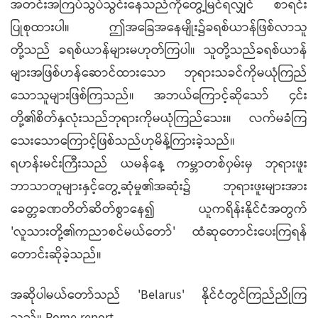
အတင်းအကြပ်သွပ်သွင်းနေသည်ကိုတွေ့မြင်ရလျှင် စာရင်း
ပြုစုထားပါ။ ဤအခြေအနေမျိုး၌ခရစ်ယာန်ဖြစ်လာသူ
တို့သည် ခရစ်ယာန်များမဟုတ်ကြပါ။ သူတို့သည်ခရစ်ယာန်
များအဖြစ်ဟန်ဆောင်ထားသော ဘုရားသခင်ကိုမယုံကြည်
သောသူများဖြစ်ကြသည်။ အဘယ်ကြောင့်ဆိုသော် ၄င်း
တို့၏စိတ်နှလုံးသည်ဘုရားကိုမယုံကြည်သေး။ လက်မခံကြ
သေးသောကြောင့်ဖြစ်သည်ဟုမိန့်ကြားခဲ့သည်။
ရဟန်းမင်းကြီးသည် ယမန်နေ့ ကမ္ဘာတစ်၀ှမ်းမှ ဘုရားဖူး
ဘာသာတူများနှင့်တွေ့ဆုံမှု၏အဆုံး၌ ဘုရားဖူးများအား
ခေတ္တခဏတိတ်ဆိတ်စွာနေ၍ ယူကရိန်းနိုင်ငံအတွက်
'လူသားတို့၏ကညာစင်မယ်တော်' ထံဆုတောင်းပေးကြရန်
တောင်းဆိုခဲ့သည်။
အဆိုပါမယ်တော်သည် 'Belarus' နိုင်ငံတွင်ကြည်ညိုကြ