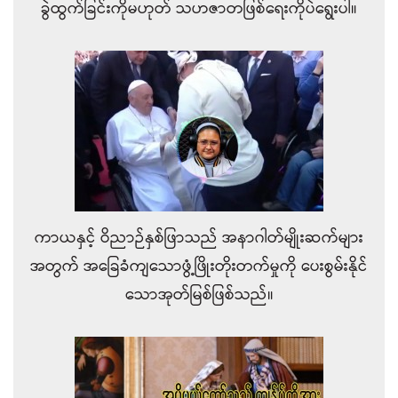
ခွဲထွက်ခြင်းကိုမဟုတ် သဟဇာတဖြစ်ရေးကိုပဲရွေးပါ။
ကာယနှင့် ဝိညာဉ်နှစ်ဖြာသည် အနာဂါတ်မျိုးဆက်များ
အတွက် အခြေခံကျသောဖွံ့ဖြိုးတိုးတက်မှုကို ပေးစွမ်းနိုင်
သောအုတ်မြစ်ဖြစ်သည်။