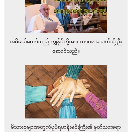
အမိမယ်တော်သည် ကျွန်ုပ်တို့အား ထာဝရအသက်သို့ ဉီး
ဆောင်သည်။
မိသားစုများအတွက်ပုပ်ရဟန်းမင်းကြီး၏ မှတ်သားစရာ