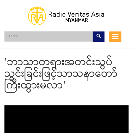
Skip
to
main
content
Toggle
navigat
'ဘာသာတရားအတင်းသွပ်
သွင်းခြင်းဖြင့်သာသနာတော်
ကြီးထွားမလာ'