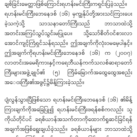
ချစ်ခြင်းမေတ္တာဖြစ်ကြောင်းရဟန်းမင်းကြီးကရှင်းပြခဲ့သည်။
ရဟန်းမင်းကြီးဘေနေဒစ် (၁၆) မှကျွန်ုပ်တို့အားသင်ကြားပေး
ခဲ့သကဲ့သို့ သာသနာတော်ကြီးသည် ဘာသာထဲသို့
အတင်းအကြပ်သွပ်သွင်းမပြုပေ။ သို့သော်စိတ်၀င်စားလာ
အောင်ကျင့်ကြံရှင်သန်ရသည်။ ဤအချက်ကိုလုံး၀မမေ့ပါနှင့်။
ဤအချက်ကိုရဟန်းမင်းကြီးဘေနေဒစ် (၁၆) က (၂၀၀၇)
လာတင်းအမေရိကားနှင့်ကရေဘီယန်ကက်သလစ်ဆရာတော်
ကြီးများအဖွဲ့ချုပ်၏ (၅) ကြိမ်မြောက်အထွေထွေအစည်း
အ‌ေ၀းကြီး၏အဖွင့်၌မိန့်ကြားခဲ့သည်။
ပျံလွန်သွားပြီဖြစ်သော ရဟန်းမင်းကြီးဘေနေဒစ် (၁၆) ၏မိန့်
ကြားချက်ကိုအခြေပြု၍ ရဟန်းမင်းကြီးဖရန်စစ်ကလည်း သူ
ကိုယ်တိုင်ပင် ခရစ်ယာန်အသက်တာကိုထောက်ရှုဆင်ခြင်ရန်
အချက်အဖြစ်ရွေးချယ်ခဲ့သည်။ ခရစ်ယာန်များ ဘာသာထဲသို့