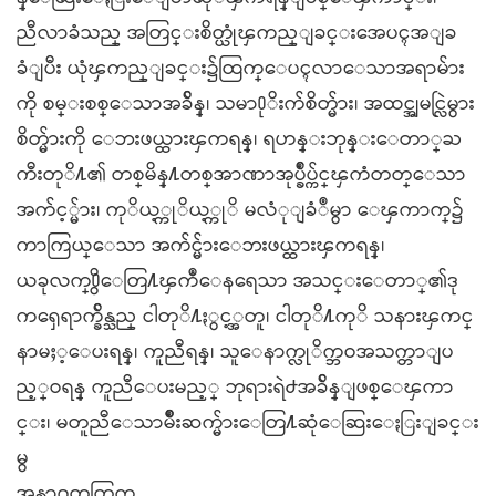
ညီလာခံသည္ အတြင္းစိတ္ယုံၾကည္ျခင္းအေပၚအ​ျခ
ခံျပီး ယုံၾကည္ျခင္း၌ထြက္ေပၚလာ​​ေသာအရာမ်ား
ကို စမ္းစစ္ေသာအခ်ိန္၊ သမာ႐ုိးက်စိတ္မ်ား၊ အထင္အျမင္လြဲမွား
စိတ္မ်ားကုိ ေဘးဖယ္ထားၾကရန္​၊ ရဟန္းဘုန္းေတာ္ႀ
ကီးတုိ႔၏ တစ္​မိန္႔တစ္​အာဏာအုပ္ခ်ဳပ္က်င္ၾကံတတ္​ေ​သာ
အက်င့္မ်ား၊ ကုိယ့္ကုိယ့္ကုိ မလံုျခံဳမွာ​ ​ေၾကာက္​၌
ကာကြယ္ေသာ အက်င္မ်ားေဘးဖယ္ထားၾကရန္​၊
ယခုလက္႐ွိေတြ႔ၾကဳံေနရေသာ အသင္းေတာ္၏ဒု
ကၡေရာက္ခ်ိန္သည္ ငါတုိ႔ႏွင့္အတူ၊ ငါတုိ႔ကုိ သနားၾကင္
နာမႈ့ေပးရန္၊ ကူညီရန္၊ သူေနာက္လုိက္ဘဝအသက္တာျပ
ည့္ဝရန္ ကူညီေပးမည့္ ဘုရားရဲ႕အခ်ိန္ျဖစ္ေၾကာ
င္း၊ မတူညီေသာမ်ဳိးဆက္မ်ားေတြ႔ဆုံေဆြးေႏြးျခင္း
မွ
အနာဂတ္အတြက္