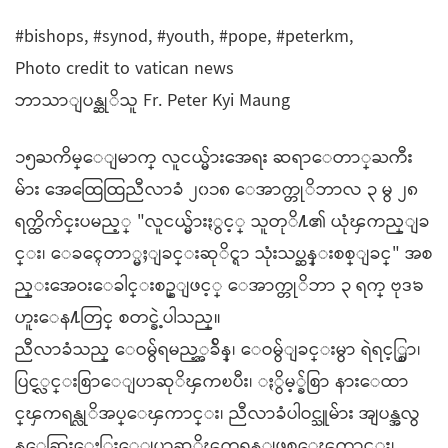
#bishops, #synod, #youth, #pope, #peterkm,
Photo credit to vatican news
ဘာသာျပန္ဆုိသူ Fr. Peter Kyi Maung
၁၅ႀကိမ္ေျမာက္ လူငယ္မ်ားအေရး ဆရာေတာ္ႀကီး
မ်ား အေထြေထြညီလာခံ ၂၀၁၈ ေအာက္တုိဘာလ ၃ မွ ၂၈
ရက္ထိက်င္းပမည့္ "လူငယ္မ်ားႏွင့္ သူတုိ႔၏ ယုံၾကည္ျခ
င္း၊ ေခၚေတာ္မႈျခင္းဆုိင္ရာ သုံးသပ္ဆန္းစစ္ျခင္" အစ
ည္းအေဝးေခါင္းစဥ္ျဖင့္ ေအာက္တုိဘာ ၃ ရက္ ဗုဒၶ
ဟူးေန႔တြင္ စတင္ခဲ့ပါသည္။
ညီလာခံသည္ ေဝမွ်ရမည့္အခ်ိန္၊ ေဝမွ်ျခင္းမွာ ရဲရင့္စြာ၊
ပြင့္လင္းစြာေျပာဆုိၾကၿပီး၊ ႏွိမ့္ခ်စြာ နားေထာ
င္ၾကရန္လုိအပ္​ေ​ၾကာင္း၊ ညီလာခံပါဝင္သူမ်ား အျပန္အလွ
န္ေဆြးေႏြးေျပာဆုိၾကရန္ျဖစ္​ေ​ၾကာင္း၊