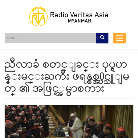
Skip
to
main
content
Toggle
navigat
ညီလာခံ စတင္ျခင္း ပုပ္ရဟ
န္းမင္းႀကီး ဖရန္စစ္အ႐ွင္သူျမ
တ္ ၏ အဖြင့္အမွာစကား