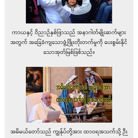
ကာယနှင့် ဝိညာဉ်နှစ်ဖြာသည် အနာဂါတ်မျိုးဆက်များ
အတွက် အခြေခံကျသောဖွံ့ဖြိုးတိုးတက်မှုကို ပေးစွမ်းနိုင်
သောအုတ်မြစ်ဖြစ်သည်။
အမိမယ်တော်သည် ကျွန်ုပ်တို့အား ထာဝရအသက်သို့ ဉီး