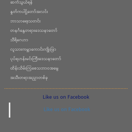
ဆက်သွယ်ရန်
နှုတ်ကပါဌ်တော်အလင်း
ဘာသာရေးသတင်း
တနင်္ဂနွေတရားဒေသနာတော်
သီရိဂေဟာ
လူသားကမ္ဘာကောင်းကျိုးဖြာ
ပုပ်ရဟန်းမင်းကြီးဒေသနာတော်
ထိန်းသိမ်းကြစေသဘာဝအမွေ
အသီးတရာအညှာတစ်ခု
Like us on Facebook
Like us on Facebook