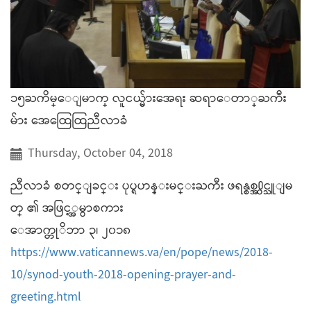
၁၅ႀကိမ္ေျမာက္ လူငယ္မ်ားအေရး ဆရာေတာ္ႀကီး
မ်ား အေထြေထြညီလာခံ
Thursday, October 04, 2018
ညီလာခံ စတင္ျခင္း ပုပ္ရဟန္းမင္းႀကီး ဖရန္စစ္အ႐ွင္သူျမ
တ္ ၏ အဖြင့္အမွာစကား
ေအာက္တုိဘာ ၃၊ ၂၀၁၈
https://www.vaticannews.va/en/pope/news/2018-
10/synod-youth-2018-opening-prayer-and-
greeting.html