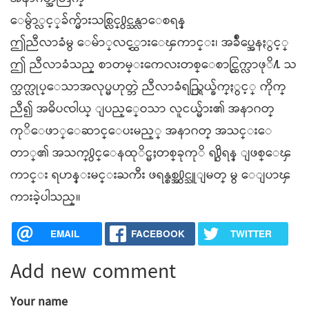
ေမွ်ာ္လင့္​ခ်က္မ်ားသစ္လြင္႐ွင္သန္လာေစရန္​
ဤညီလာခံမွ ေမ်ာ္​လင့္ထား​ေၾကာင္း၊ အခ်ဳပ္အေနႏွင့္
ဤ ညီလာခံသည္ စာတမ္းကေလးတစ္​ေ​စာင္ထြက္လာဖုိ႔ သ
က္သက္လုပ္ေသာအလုပ္မဟုတ္ဘဲ ညီလာခံရည္ရြယ္ခ်က္ႏွင့္ ကိုက္
ညီ၍ အဓိပၸါယ္ ျပည့္ဝေသာ လူငယ္မ်ား၏ အနာဂတ္
ကုိေဖာ္ေဆာင္ေပးမည့္ အနာဂတ္ အသင္းေ
တာ္၏ အသက္႐ွင္ေနထုိင္မႈတစ္​ခုကုိ ရ႐ွိရန္ ျဖစ္ေၾ
ကာင္း ရဟန္းမင္းႀကီး ဖရန္စစ္အ႐ွင္သူျမတ္ မွ ေျပာၾ
ကားခဲ့ပါသည္။
EMAIL
FACEBOOK
TWITTER
Add new comment
Your name