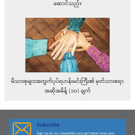
ဆောင်သည်။
မိသားစုများအတွက်ပုပ်ရဟန်းမင်းကြီး၏ မှတ်သားစရာ
အဆိုအမိန့် (၁၀) ချက်
Subscribe
Sign up to our newsletter and get latest news and