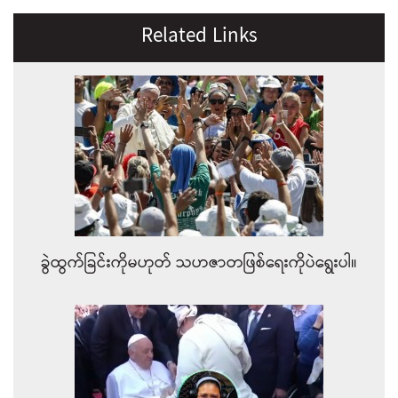
Related Links
ခွဲထွက်ခြင်းကိုမဟုတ် သဟဇာတဖြစ်ရေးကိုပဲရွေးပါ။