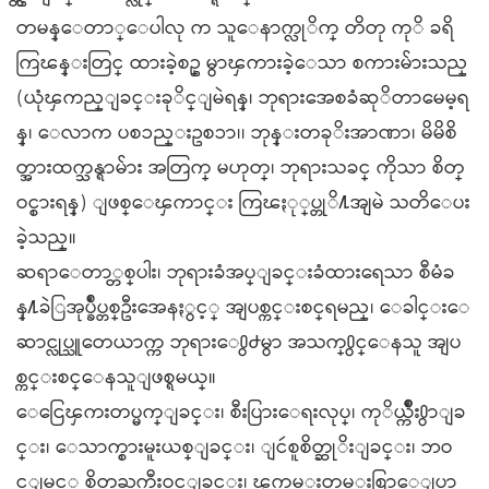
တမန္ေတာ္ေပါလု က သူေနာက္လုိက္ တိတု ကုိ ခရိ
ကြၽန္းတြင္ ထားခဲ့စဥ္ မွာၾကားခဲ့ေသာ စကားမ်ားသည္
(ယုံၾကည္ျခင္းခုိင္ျမဲရန္၊ ဘုရားအေစခံဆုိတာမေမ့ရ
န္၊ ေလာက ပစၥည္းဥစၥာ၊၊ ဘုန္းတခုိးအာဏာ၊ မိမိစိ
တ္အားထက္သန္ရာမ်ား အတြက္ မဟုတ္၊ ဘုရားသခင္ ကုိသာ စိတ္
ဝင္စားရန္) ျဖစ္ေၾကာင္း ကြၽႏု္​ပ္တုိ႔အျမဲ သတိ​ေပး
ခဲ့သည္​။
ဆရာေတာ္တစ္​ပါး၊ ဘုရားခံအပ္ျခင္းခံထားရေသာ စီမံခ
န္႔ခဲြအုပ္ခ်ဳပ္တစ္​ဦးအေနႏွင့္ အျပစ္ကင္းစင္​ရမည္၊ ေခါင္း​ေ​
ဆာင္လုပ္သူတေယာက္က ဘုရားေ႐ွ႕မွာ အသက္႐ွင္ေနသူ အျပ
စ္ကင္းစင္​ေ​နသူျဖစ္ရမယ္။
ေငြေၾကးတပ္မက္ျခင္း၊ စီးပြားေရးလုပ္၊ ကုိယ္က်ိဳး႐ွာျခ
င္း၊ ေသာက္စားမူးယစ္ျခင္း၊ ျငဴစူစိတ္ဆုိးျခင္း၊ ဘဝ
င္ျမင့္ စိတ္ႀကီးဝင္ျခင္း၊ ၾကမ္းတမ္းစြာေျပာ