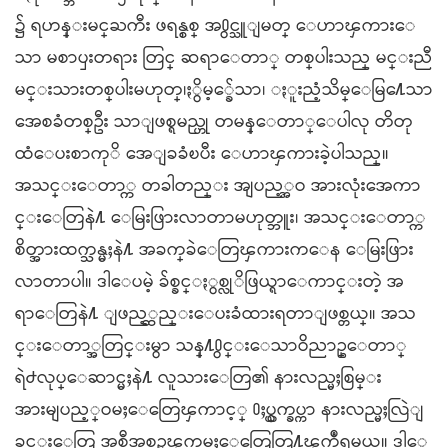
၌ ရဟန္းမင္ႀကီး ဖရန္စစ္ အ႐ွင္သူျမတ္ ေဟာၾကားေ
သာ မစာၦးတရား တြင္ ဆရာေတာ္ တစ္​ပါးသည္ မင္းညီ
မင္းသားတစ္​ပါးမဟုတ္၊ႏွိမ့္ခ်ေသာ၊ ႏူးညံ့သိမ္ေမြ႔ေသာ
အေစခံတစ္​ဦး သာျဖစ္ရမည္ဟု တမန္ေတာ္ေပါလု တိတု
ထံေပးစာကုိ အေျခခံၿပီး ေဟာၾကားခဲ့ပါသည္။
အသင္းေတာ္က တခါတည္း အျပည့္အဝ အားလုံးအေကာ
င္း​ေတြနဲ႔ ေမြးဖြားလာတာမဟုတ္ဘူး၊ အသင္းေတာ္က
စိတ္အားထက္သန္မႈနဲ႔ အခက္​ခဲ​ေတြၾကားက​ေန ​ေမြးဖြား
လာတာပါ။ ဒါေပမဲ့ ခ်စ္ခင္ႏွစ္လုိဖြယ္ရာေကာင္းတဲ့ အ
ရာေတြနဲ႔ ျဖည့္ဆည္းေပးခံထားရတာျဖစ္တယ္။ အသ
င္းေတာ္အတြင္းမွာ သန္႔႐ွင္းေသာဝိညာဥ္ေတာ္
ရဲ႕လုပ္ေဆာင္မႈနဲ႔ လူသားေတြ၏ နားလည္မႈစြမ္း
အားမျပည့္ဝမႈ​ေတြေၾကာင့္ ႐ႈပ္ယွက္ခပ္ကာ နားလည္မႈလြဲျ
ခင္းေတြ အစီအစဥ္မၾကမႈ​ေတြေတြ႔ၾကဳံရမယ္။ ဒါေ