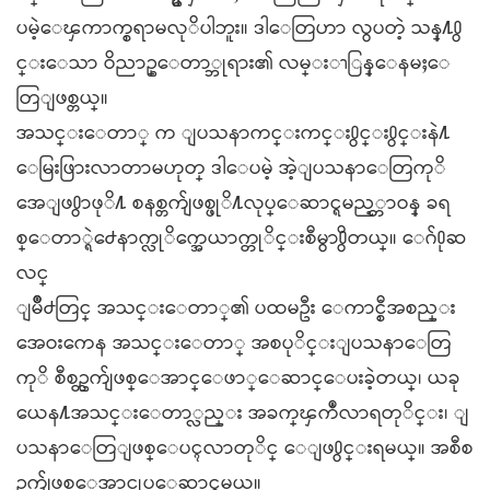
ပမဲ့ေၾကာက္စရာမလုိပါဘူး။ ဒါေတြဟာ လွပတဲ့ သန္႔႐ွ
င္းေသာ ဝိညာဥ္ေတာ္ဘုရား၏ လမ္းၫြန္ေနမႈ​ေ
တြျဖစ္တယ္။
အသင္းေတာ္ က ျပသနာကင္းကင္း႐ွင္း႐ွင္းနဲ႔
ေမြးဖြားလာတာမဟုတ္ ဒါေပမဲ့ အဲ့ျပသနာေတြကုိ
အေျဖ႐ွာဖုိ႔ စနစ္တက်ျဖစ္ဖုိ႔လုပ္ေဆာင္ရမည့္တာဝန္ ခရ
စ္ေတာ္ရဲ႕ေနာက္လုိက္အေယာက္တုိင္းစီမွာ႐ွိတယ္။ ေဂ်႐ုဆ
လင္
ျမဳိ႕တြင္ အသင္းေတာ္၏ ပထမဦး ေကာင္စီအစည္း
အေဝးကေန အသင္းေတာ္ အစပုိင္းျပသနာေတြ
ကုိ စီစဥ္တက်ျဖစ္ေအာင္​ေဖာ္ေဆာင္ေပးခဲ့တယ္၊ ယခု
ယေန႔အသင္းေတာ္လည္း အခက္ၾကဳံလာရတုိင္း၊ ျ
ပသနာေတြျဖစ္ေပၚလာတုိင္ ေျဖ႐ွင္းရမယ္။ အစီစ
ဥ္တက်ျဖစ္ေအာင္လုပ္ေဆာင္ရမယ္။