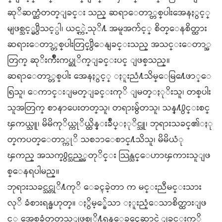
ဆုိဆက္ဆံတတ္ျ​ခင္း သည္ ဆရာေတာ္တစ္​ပါးအေနႏွင့္
မျဖစ္သင့္မ႐ွိသင့္ပါ၊ ယင့္ကဲ့သုိ႔ အမူအက်င့္ စိတ္ေနစိတ္ထား
ဆရားေတာ္တစ္​ပါးတြင္႐ွိေနျခင္းသည္ အသင္းေတာ္အ
တြက္ ဆုိးက်ိဳးကပ္ဆုိက္ျခင္းပင္​ ျဖစ္​သည္​။
ဆရာေတာ္တစ္​ပါး အေနႏွင့္ ႏူးညံ႔သိမ္ေမြ႔ေဖာ္ေ
ရြသူ၊ ေကာင္းျမတ္ျခင္းကုိ ျမတ္ႏုိးသူ၊ တစ္​ပါး
သူအတြက္ စာနာေပးတတ္​သူ၊ တရားမွ်တသူ၊ သန္႔႐ွင္းစင္​
ၾကယ္သူ၊ မိမိကုိယ္ကုိယ္ထိန္း​ခ်ဳပ္ႏုိင္သူ၊ ဘုရားသခင္၏ႏု
တ္​ကပတ္ေတာ္ကုိ သစၥာေစာင္႔သိသူ၊ မိမိယံု
ၾကည္ အသက္႐ွင္သည့္အတုိင္း သြန္သင္ေဟာၾကားသူျဖ
စ္ေနရပါမည္။
ဘုရားသခင္သင္တုိ႔ကုိ ေခၚခဲ့တာ က မင္းညီမင္းသား
လုိ ခံစားရန္မဟုတ္။ ​ႏွိမ့္ခ်ေသာ ႏူးညံ့ေသာစိတ္ထားျဖ
င့္ အေစခံတတ္​သူျဖစ္ဖုိ႔ရန္ေခၚေဆာင္ခဲ့ျခင္းကုိ