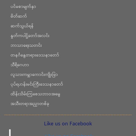
ပင်မစာမျက်နှာ
မိတ်ဆက်
ဆက်သွယ်ရန်
နှုတ်ကပါဌ်တော်အလင်း
ဘာသာရေးသတင်း
တနင်္ဂနွေတရားဒေသနာတော်
သီရိဂေဟာ
လူသားကမ္ဘာကောင်းကျိုးဖြာ
ပုပ်ရဟန်းမင်းကြီးဒေသနာတော်
ထိန်းသိမ်းကြစေသဘာဝအမွေ
အသီးတရာအညှာတစ်ခု
Like us on Facebook