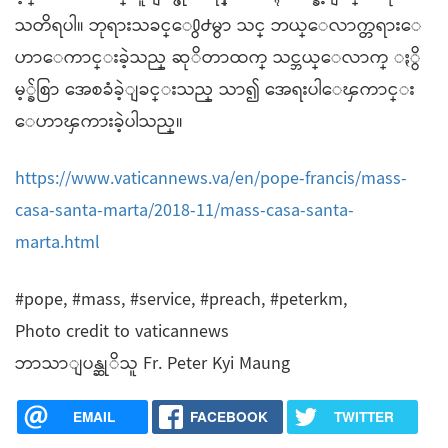
သတိရပါ။ ဘုရားသခင္ေ႐ွ႕မွာ သင္ ဘယ္ေလာက္တရားေ
ဟာေကာင္းခဲ့သည္ ဆုိတာထက္ သင္ဘယ္ေလာက္ ႏွိ
မ့္ခ်စြာ အေစခံခဲ့ျခင္းသည္ သာ၍ အေရးပါေၾကာင္း
ေဟာၾကားခဲ့ပါသည္။
https://www.vaticannews.va/en/pope-francis/mass-
casa-santa-marta/2018-11/mass-casa-santa-
marta.html
#pope, #mass, #service, #preach, #peterkm,
Photo credit to vaticannews
ဘာသာျပန္ဆုိသူ Fr. Peter Kyi Maung
EMAIL
FACEBOOK
TWITTER