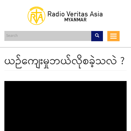
Skip
to
main
content
Toggle
navigat
ယဉ်ကျေးမှုဘယ်လိုစခဲ့သလဲ ?