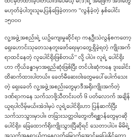
ထင်မှတ်ထားခဲ့ပါတယ်။ဒါပေမယ့် မိ(ဒ်)ရဲ့ အဖြေက အဲဒါတွေ
မဟုတ်ခဲ့ပါဘူးသူမ,ပြန်ဖြေခဲ့တာက ''လွန်ခဲ့တဲ့ နှစ်ပေါင်း
၁၅၀၀၀
လူ့အဖွဲ့အစည်းရဲ့ ယဥ်ကျေးမှုဆိုင်ရာ ကနဦးသဲလွန်စကတော့
ရှေးဟောင်းသုတေသနတူးဖော်ရေးမှာတွေ့ရှိခဲ့ရတဲ့ ကျိုးအက်
ရာထင်နေတဲ့ လူပေါင်ရိုးဖြစ်တယ်'' လို့ ပါပဲ။ လူရဲ့ ပေါင်ရိုး
ဟာ ကိုယ်ခန္ဓာမှာအရှည်ဆုံးဖြစ်ပြီး တင်ပါးဆုံကနေ ဒူးခေါင်း
ထိဆက်ထားပါတယ်။ ခေတ်မီဆေးဝါးတွေမပေါ်ပေါက်သေး
တဲ့ ရှေးခေတ် လူ့အဖွဲ့အစည်းတွေမှာဒီအရိုးကျိုးအက်တဲ့
ဒဏ်ရာကနေ သက်သာဖို့သီတင်းပတ် ၆ ပတ်လောက် အချိန်
ယူရပါလိမ့်မယ်။အဲဒါမှပဲ လူရဲ့ပေါင်ရိုးဟာ ပြန်ဆက်ပြီး
သက်သာသွားမှာပါ။ တခြားသတ္တဝါတွေ၊တိရစ္ဆာန်တွေမှာဆို
ပေါင်ရိုး၊ ခြေထောက်ရိုးကျိုးသွားပြီဆိုရင် သေတာပါပဲ။ မိမိရဲ့
အသက်အန္တရာယ်ကနေလွတ်မြောက်အောင်မပြေးနိုင်‌တော့