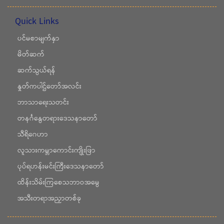
Quick Links
ပင်မစာမျက်နှာ
မိတ်ဆက်
ဆက်သွယ်ရန်
နှုတ်ကပါဌ်တော်အလင်း
ဘာသာရေးသတင်း
တနင်္ဂနွေတရားဒေသနာတော်
သီရိဂေဟာ
လူသားကမ္ဘာကောင်းကျိုးဖြာ
ပုပ်ရဟန်းမင်းကြီးဒေသနာတော်
ထိန်းသိမ်းကြစေသဘာဝအမွေ
အသီးတရာအညှာတစ်ခု