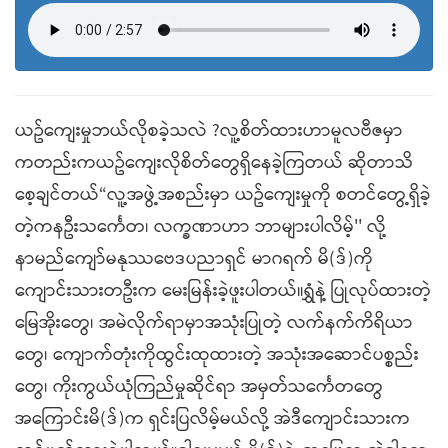
ယဥ်ကျေးမှုဘယ်လိုစခဲ့သလဲ ?လူ့စိတ်ထားဟာမူလဗီဇမှာ
ကတည်းကယဥ်ကျေးလိုစိတ်တွေရှိနေခဲ့ကြတယ် ဆိုတာသိ
စေ့ချင်တယ်“လူ့အဖွဲ့အစည်းမှာ ယဥ်ကျေးမှုကို စတင်တွေ့ရှိခဲ့
တဲ့ကနဦးသင်္ကေတ၊ လက္ခဏာဟာ ဘာများပါလိမ့်'' လို့
နာမည်ကျော်မနုဿဗေဒပညာရှင် မာဂရက် မိ(ဒ်)ကို
ကျောင်းသားတဦးက မေးမြန်းခဲ့ဖူးပါတယ်။ရွှံနဲ့ ပြုလုပ်ထားတဲ့
မြေအိုးတွေ၊ အမဲလိုက်ရာမှာအသုံးပြုတဲ့ လက်နက်ကိရိယာ
တွေ၊ ကျောက်တုံးကိုထွင်းထုထားတဲ့ အသုံးအဆောင်ပစ္စည်း
တွေ၊ ကိုးကွယ်ယုံကြည်မှုဆိုင်ရာ အမှတ်သင်္ကေတတွေ
အကြောင်းမိ(ဒ်)က ရှင်းပြလိမ့်မယ်လို့ အဲဒီကျောင်းသားက