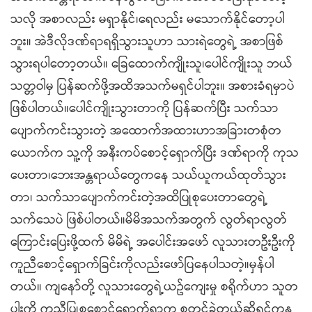
သလို အစာလည်း မရှာနိုင်၊ရေလည်း မသောက်နိုင်တော့ပါ
ဘူး။ အဲဒီလိုဒဏ်ရာရရှိသွားသူဟာ သားရဲတွေရဲ့ အစာဖြစ်
သွားရပါတော့တယ်။ ခြေထောက်ကျိုးသူ၊ပေါင်ကျိုးသူ ဘယ်
သတ္တဝါမှ ပြန်ဆက်ဖို့အထိအသက်မရှင်ပါဘူး။ အစားခံရမှာပဲ
ဖြစ်ပါတယ်။ပေါင်ကျိုးသွားတာကို ပြန်ဆက်ပြီး သက်သာ
ပျောက်ကင်းသွားတဲ့ အထောက်အထားဟာအခြားတစုံတ
ယောက်က သူ့ကို အနီးကပ်စောင့်ရှောက်ပြီး ဒဏ်ရာကို ကုသ
ပေးတာ၊ဘေးအန္တရာယ်တွေကနေ သယ်ယူကယ်ထုတ်သွား
တာ၊ သက်သာပျောက်ကင်းတဲ့အထိပြုစုပေးတာတွေရဲ့
သက်သေပဲ ဖြစ်ပါတယ်။မိမိအသက်အတွက် လွတ်ရာလွတ်
ကြောင်းပြေးဖို့ထက် မိမိရဲ့ အပေါင်းအဖော် လူသားတဦးဦးကို
ကူညီစောင့်ရှောက်ခြင်းကိုလည်းဖော်ပြနေပါသတဲ့။မှန်ပါ
တယ်။ ကျနော်တို့ လူသားတွေရဲ့ယဥ်ကျေးမှု စရိုက်ဟာ သူတ
ပါးကို ကူညီပြုစုစောင့်ရှောက်ရာက စတင်ခဲ့တယ်ဆိုရင်ကန