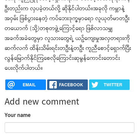
ဦးတည်းက လှပခဲ့တယ်လို့ ဆိုနိုင်ပါတယ်။အခုလို ကမ္ဘာနဲ့
အဝှမ်း ဖြစ်ပွားနေတဲ့ ကပ်ဘေးဒုက္ခမှာရော လူယုတ်မာတဦး
တယောက် (သို့)တစုတဖွဲ့ကြောင့်ရော ဖြစ်လာသမျှ
အခက်အခဲတွေမှာ လူသားတွေရဲ့ ယဥ်ကျေးမှုအလှတရားကို
ဆက်လက် ထိန်းသိမ်းရင်းတဦးနဲ့တဦး ကူညီစောင့်ရှောက်ပြီး
လွန်မြောက်နိုင်ကြစေလိုကြောင်းဆုမွန်ကောင်းတောင်း
ပေးလိုက်ပါတယ်။
EMAIL
FACEBOOK
TWITTER
Add new comment
Your name