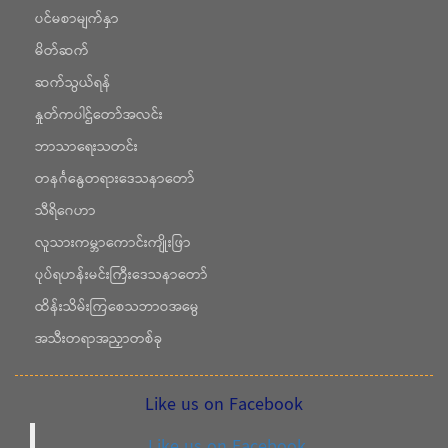
ပင်မစာမျက်နှာ
မိတ်ဆက်
ဆက်သွယ်ရန်
နှုတ်ကပါဌ်တော်အလင်း
ဘာသာရေးသတင်း
တနင်္ဂနွေတရားဒေသနာတော်
သီရိဂေဟာ
လူသားကမ္ဘာကောင်းကျိုးဖြာ
ပုပ်ရဟန်းမင်းကြီးဒေသနာတော်
ထိန်းသိမ်းကြစေသဘာဝအမွေ
အသီးတရာအညှာတစ်ခု
Like us on Facebook