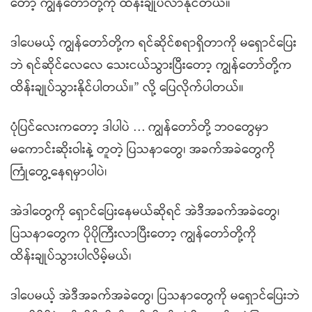
တော့ ကျွန်တော်တို့ကို ထိန်းချုပ်လာနိုင်တယ်။
ဒါပေမယ့် ကျွန်တော်တို့က ရင်ဆိုင်စရာရှိတာကို မရှောင်ပြေး
ဘဲ ရင်ဆိုင်လေလေ သေးငယ်သွားပြီးတော့ ကျွန်တော်တို့က
ထိန်းချုပ်သွားနိုင်ပါတယ်။” လို့ ပြေလိုက်ပါတယ်။
ပုံပြင်လေးကတော့ ဒါပါပဲ … ကျွန်တော်တို့ ဘဝတွေမှာ
မကောင်းဆိုးဝါးနဲ့ တူတဲ့ ပြသနာတွေ၊ အခက်အခဲတွေကို
ကြုံတွေ့နေရမှာပါပဲ၊
အဲဒါတွေကို ရှောင်ပြေးနေမယ်ဆိုရင် အဲဒီအခက်အခဲတွေ၊
ပြသနာတွေက ပိုပိုကြီးလာပြီးတော့ ကျွန်တော်တို့ကို
ထိန်းချုပ်သွားပါလိမ့်မယ်၊
ဒါပေမယ့် အဲဒီအခက်အခဲတွေ၊ ပြသနာတွေကို မရှောင်ပြေးဘဲ