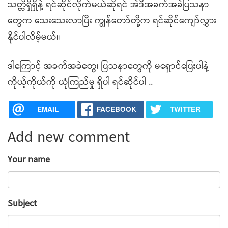
သတ္တိရှိရှိနဲ့ ရင်ဆိုင်လိုက်မယ်ဆိုရင် အဲဒီအခက်အခဲပြသနာ
တွေက သေးသေးလာပြီး ကျွန်တော်တို့က ရင်ဆိုင်ကျော်လွှား
နိုင်ပါလိမ့်မယ်။
ဒါကြောင့် အခက်အခဲတွေ၊ ပြသနာတွေကို မရှောင်ပြေးပါနဲ့
ကိုယ့်ကိုယ်ကို ယုံကြည်မှု ရှိပါ ရင်ဆိုင်ပါ ..
EMAIL
FACEBOOK
TWITTER
Add new comment
Your name
Subject