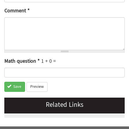
Comment
*
Math question
*
1 + 0 =
Preview
Save
Related Links