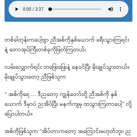
တစ်ခါတုန်းကပေါ့ဗျာ ညီအစ်ကိုနှစ်ယောက် ခရီးသွားကြရင်း
နဲ့ တောအုပ်ကြီးတစ်ခုကိုဖြတ်ကြတယ်၊
လမ်းလျှောက်ရင်း တဖြေးဖြေးနဲ့ နေဝင်ပြီး မိုးချုပ်သွားတယ်။
မိုးချုပ်သွားတော့ ညီဖြစ်သူက
“ အစ်ကိုရေ … ဒီညတော့ ကျွန်တော်တို့ ညီအစ်ကို နှစ်
ယောက် ဒီမှာပဲ ညအိပ်ပြီး မနက်ကျမှ ထသွားကြတာပေါ့” လို့
ပြောပါတယ်။
အစ်ကိုဖြစ်သူက “အိပ်တာကတော့ အကြောင်းမဟုတ်ဘူး၊ ည