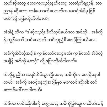
ဘက်ဆိုတော့ တောကလည်းနက်တော့ သားရဲတိရစ္ဆာန်၊ ဘာ
ညာနဲ့ ဆိုတော့ တစ်ယောက်ယောက်က စောင့်အိပ်မှ ဖြစ်
မယ်”လို့ ပြောလိုက်ပါတယ်။
အဲဒါနဲ့ ညီက “ဒါဆိုလည်း ဒီလိုလုပ်မယ်လေ အစ်ကို .. အစ်ကို
နဲ့ ကျွန်တော် တစ်ယောက် တစ်လှည့်စီစောင့်ကြမယ်လေ၊
အစ်ကိုအိပ်တဲ့အချိန် ကျွန်တော်စောင့်မယ်၊ ကျွန်တော် အိပ်တဲ့
အချိန် အစ်ကို စောင့်” လို့ ပြောလိုက်ပါတယ်။
အဲလိုနဲ့ ညီက အရင်အိပ်သွားပြီးတော့ အစ်ကိုက စောင့်နေပါ
တယ်။ အစ်ကို စောင့်နေတဲ့အချိန်မှာ မကောင်းဆိုးဝါး တစ်
ကောင်ပေါ်လာပါတယ်၊
အဲဒီမကောင်းဆိုးဝါးကို တွေ့တော့ အစ်ကိုဖြစ်သူက ထိတ်လန့်