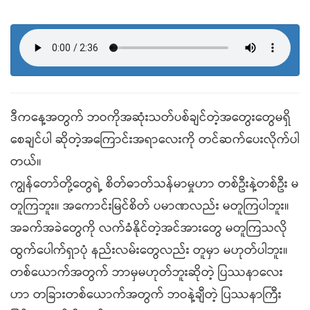
ဒီကနေ့အတွက် ဘဝကိုအဆုံးသတ်ပစ်ချင်တဲ့အတွေးတွေမရှိ
စေချင်ပါ ဆိုတဲ့အကြောင်းအရာလေးကို တင်ဆက်ပေးလိုက်ပါ
တယ်။
ကျွန်တော်တို့တွေရဲ့ စိတ်ဓာတ်သန်မာမှုဟာ တစ်ဦးနဲ့တစ်ဦး မ
တူကြဘူး။ အကောင်းမြင်စိတ် ပမာဏလည်း မတူကြပါဘူး။
အခက်အခဲတွေကို လက်ခံနိုင်တဲ့အင်အားတွေ မတူကြသလို
ထွက်ပေါက်ရှာပုံ နည်းလမ်းတွေလည်း တူမှာ မဟုတ်ပါဘူး။
တစ်ယောက်အတွက် ဘာမှမဟုတ်ဘူးဆိုတဲ့ ပြဿနာလေး
ဟာ တခြားတစ်ယောက်အတွက် ဘဝနဲ့ချီတဲ့ ပြဿနာကြီး