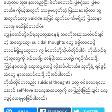
မဟုတ်ပါဘူး။ နားလည်ပြီး စိတ်မကောင်းဖြစ်ရုံသာ ဖြစ်ပါ
တယ်။ ကိုယ့်အတွက် ဘာမှမဟုတ်တဲ့ ပြဿနာဆိုတာ သူ့
အတွက်တော့ Suicide အပြင် ထွက်ပေါက်မရှိတဲ့ ပြဿနာ
လားမှ မသိနိုင်တာပါပဲ။
ကျွန်တော်တို့ချစ်ရသူတွေအနေနဲ့ ဘဝကိုအဆုံးသတ်ပစ်ချင်
တဲ့ အတွေးတွေ၊ suicidal thoughts တွေ မရှိလာစေဖို့
တာဝန်ရှိသူတွေဟာ ကျွန်တော်တို့ကိုယ်တိုင်ပါပဲ။ ကိုယ်ချစ်ရ
တဲ့သူတွေကို ချစ်ပေးဖို့၊ တန်ဖိုးထားပေးဖို့၊ ဂရုစိုက်ပေးဖို့၊
ကြင်နာပေးဖို့၊ ထွေးပွေ့ပေးဖို့ လိုအပ်ပါတယ်။ သူတို့ရဲ့ ရင်ဖွင့်
သံတွေ နားထောင်ပေးဖို့ လိုအပ်ပါတယ်။
ကိုယ်တိုင်ကလည်း suicidal thoughts တွေ ဝင်မလာရလေ
အောင် self-love အလေ့အထတွေကို တဖြည်းဖြည်းချင်း လေ့
ကျင့်ပေးရမှာဖြစ်ပါတယ်။
EMAIL
FACEBOOK
TWITTER