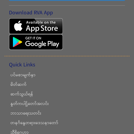
Download RVA App
Quick Links
ပင်မစာမျက်နှာ
မိတ်ဆက်
ဆက်သွယ်ရန်
နှုတ်ကပါဌ်တော်အလင်း
ဘာသာရေးသတင်း
တနင်္ဂနွေတရားဒေသနာတော်
သီရိဂေဟာ