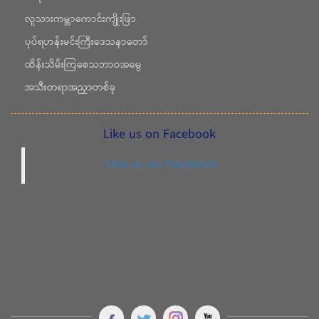
လူသားကမ္ဘာကောင်းကျိုးဖြာ
ပုပ်ရဟန်းမင်းကြီးဒေသနာတော်
ထိန်းသိမ်းကြစေသဘာဝအမွေ
အသီးတရာအညှာတစ်ခု
Like us on Facebook
Like us on Facebook