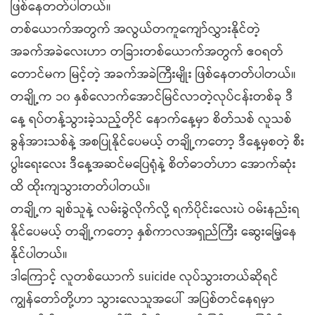
ဖြစ်နေတတ်ပါတယ်။
တစ်ယောက်အတွက် အလွယ်တကူကျော်လွှားနိုင်တဲ့
အခက်အခဲလေးဟာ တခြားတစ်ယောက်အတွက် ဧဝရတ်
တောင်မက မြင့်တဲ့ အခက်အခဲကြီးမျိုး ဖြစ်နေတတ်ပါတယ်။
တချို့က ၁၀ နှစ်လောက်အောင်မြင်လာတဲ့လုပ်ငန်းတစ်ခု ဒီ
နေ့ ရပ်တန့်သွားခဲ့သည့်တိုင် နောက်နေ့မှာ စိတ်သစ် လူသစ်
ခွန်အားသစ်နဲ့ အစပြုနိုင်ပေမယ့် တချို့ကတော့ ဒီနေ့မှစတဲ့ စီး
ပွါးရေးလေး ဒီနေ့အဆင်မပြေရုံနဲ့ စိတ်ဓာတ်ဟာ အောက်ဆုံး
ထိ ထိုးကျသွားတတ်ပါတယ်။
တချို့က ချစ်သူနဲ့ လမ်းခွဲလိုက်လို့ ရက်ပိုင်းလေးပဲ ဝမ်းနည်းရ
နိုင်ပေမယ့် တချို့ကတော့ နှစ်ကာလအရှည်ကြီး ဆွေးမြေ့နေ
နိုင်ပါတယ်။
ဒါကြောင့် လူတစ်ယောက် suicide လုပ်သွားတယ်ဆိုရင်
ကျွန်တော်တို့ဟာ သွားလေသူအပေါ် အပြစ်တင်နေရမှာ