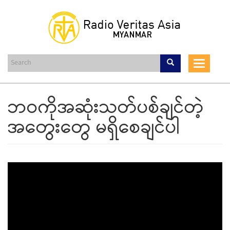
Skip
to
main
content
Toggle
navigat
ဘဝကိုအဆုံးသတ်ပစ်ချင်တဲ့
အတွေးတွေ မရှိစေချင်ပါ