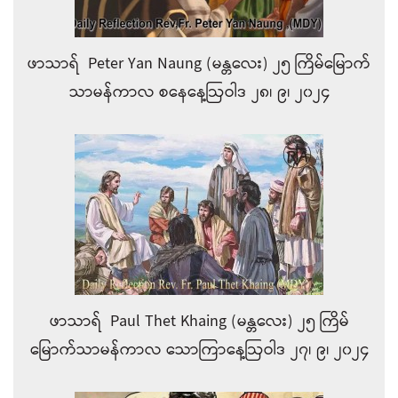
ဖာသာရ် Peter Yan Naung (မန္တလေး) ၂၅ ကြိမ်မြောက်
သာမန်ကာလ စနေနေ့ဩဝါဒ ၂၈၊ ၉၊ ၂၀၂၄
ဖာသာရ် Paul Thet Khaing (မန္တလေး) ၂၅ ကြိမ်
မြောက်သာမန်ကာလ သောကြာနေ့ဩဝါဒ ၂၇၊ ၉၊ ၂၀၂၄