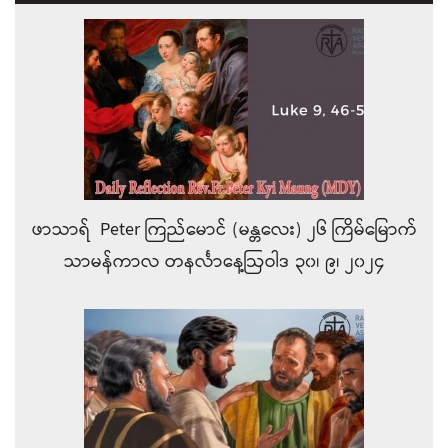
ဖာသာရ် Peter ကြည်မောင် (မန္တလေး) ၂၆ ကြိမ်မြောက်
သာမန်ကာလ တနင်္လာနေ့ဩဝါဒ ၃၀၊ ၉၊ ၂၀၂၄