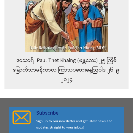
ဖာသာရ် Paul Thet Khaing (မန္တလေး) ၂၅ ကြိမ်
မြောက်သာမန်ကာလ ကြာသပတေးနေ့ဩဝါဒ ၂၆၊ ၉၊
၂၀၂၄
Subscribe
Sign up to our newsletter and get latest news and
updates straight to your inbox!