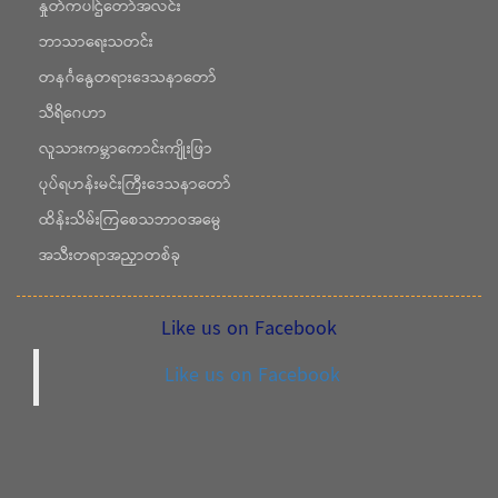
နှုတ်ကပါဌ်တော်အလင်း
ဘာသာရေးသတင်း
တနင်္ဂနွေတရားဒေသနာတော်
သီရိဂေဟာ
လူသားကမ္ဘာကောင်းကျိုးဖြာ
ပုပ်ရဟန်းမင်းကြီးဒေသနာတော်
ထိန်းသိမ်းကြစေသဘာဝအမွေ
အသီးတရာအညှာတစ်ခု
Like us on Facebook
Like us on Facebook