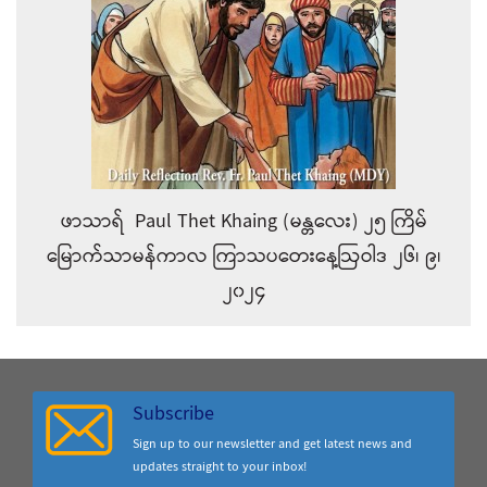
ဖာသာရ် Paul Thet Khaing (မန္တလေး) ၂၅ ကြိမ်
မြောက်သာမန်ကာလ ကြာသပတေးနေ့ဩဝါဒ ၂၆၊ ၉၊
၂၀၂၄
Subscribe
Sign up to our newsletter and get latest news and
updates straight to your inbox!