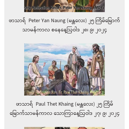
ဖာသာရ် Peter Yan Naung (မန္တလေး) ၂၅ ကြိမ်မြောက်
သာမန်ကာလ စနေနေ့ဩဝါဒ ၂၈၊ ၉၊ ၂၀၂၄
ဖာသာရ် Paul Thet Khaing (မန္တလေး) ၂၅ ကြိမ်
မြောက်သာမန်ကာလ သောကြာနေ့ဩဝါဒ ၂၇၊ ၉၊ ၂၀၂၄