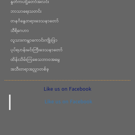
နှုတ်ကပါဌ်တော်အလင်း
ဘာသာရေးသတင်း
တနင်္ဂနွေတရားဒေသနာတော်
သီရိဂေဟာ
လူသားကမ္ဘာကောင်းကျိုးဖြာ
ပုပ်ရဟန်းမင်းကြီးဒေသနာတော်
ထိန်းသိမ်းကြစေသဘာဝအမွေ
အသီးတရာအညှာတစ်ခု
Like us on Facebook
Like us on Facebook