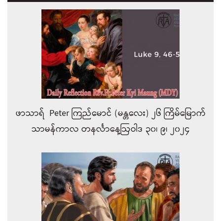
ဖာသာရ် Peter ကြည်မောင် (မန္တလေး) ၂၆ ကြိမ်မြောက်
သာမန်ကာလ တနင်္လာနေ့ဩဝါဒ ၃၀၊ ၉၊ ၂၀၂၄