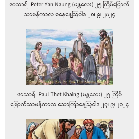
ဖာသာရ် Peter Yan Naung (မန္တလေး) ၂၅ ကြိမ်မြောက်
သာမန်ကာလ စနေနေ့ဩဝါဒ ၂၈၊ ၉၊ ၂၀၂၄
ဖာသာရ် Paul Thet Khaing (မန္တလေး) ၂၅ ကြိမ်
မြောက်သာမန်ကာလ သောကြာနေ့ဩဝါဒ ၂၇၊ ၉၊ ၂၀၂၄