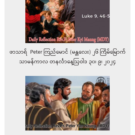
ဖာသာရ် Peter ကြည်မောင် (မန္တလေး) ၂၆ ကြိမ်မြောက်
သာမန်ကာလ တနင်္လာနေ့ဩဝါဒ ၃၀၊ ၉၊ ၂၀၂၄