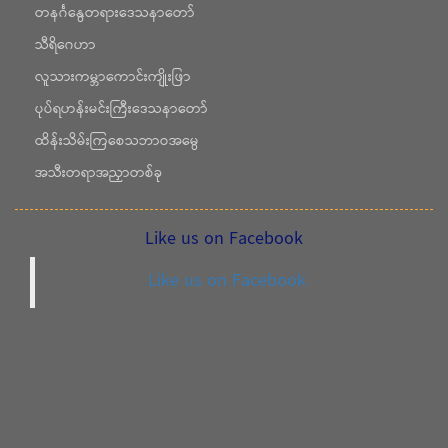
တနင်္ဂနွေတရားဒေသနာတော်
သီရိဂေဟာ
လူသားကမ္ဘာကောင်းကျိုးဖြာ
ပုပ်ရဟန်းမင်းကြီးဒေသနာတော်
ထိန်းသိမ်းကြစေသဘာဝအမွေ
အသီးတရာအညှာတစ်ခု
Like us on Facebook
Like us on Facebook