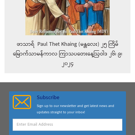
ဖာသာရ် Paul Thet Khaing (မန္တလေး) ၂၅ ကြိမ်
မြောက်သာမန်ကာလ ကြာသပတေးနေ့ဩဝါဒ ၂၆၊ ၉၊
၂၀၂၄
Subscribe
Sign up to our newsletter and get latest news and
updates straight to your inbox!