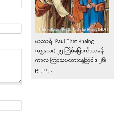
ဖာသာရ် Paul Thet Khaing
(မန္တလေး) ၂၅ ကြိမ်မြောက်သာမန်
ကာလ ကြာသပတေးနေ့ဩဝါဒ ၂၆၊
၉၊ ၂၀၂၄