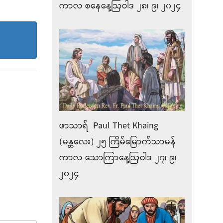
ကာလ စနေနေ့ဩဝါဒ ၂၈၊ ၉၊ ၂၀၂၄
ဖာသာရ် Paul Thet Khaing
(မန္တလေး) ၂၅ ကြိမ်မြောက်သာမန်
ကာလ သောကြာနေ့ဩဝါဒ ၂၇၊ ၉၊
၂၀၂၄