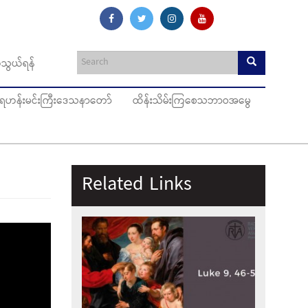
သွယ်ရန်
ပ်ရဟန်းမင်းကြီးဒေသနာတော်
ထိန်းသိမ်းကြစေသဘာဝအမွေ
Related Links