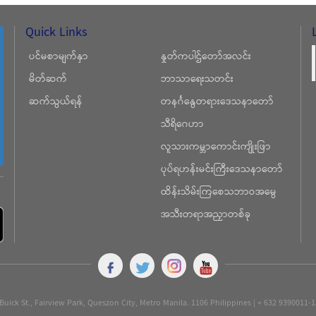
Quick Links
ပင်မစာမျက်နှာ
နှုတ်ကပါဌ်တော်အလင်း
မိတ်ဆက်
ဘာသာရေးသတင်း
ဆက်သွယ်ရန်
တနင်္ဂနွေတရားဒေသနာတော်
သီရိဂေဟာ
လူသားကမ္ဘာကောင်းကျိုးဖြာ
ပုပ်ရဟန်းမင်းကြီးဒေသနာတော်
ထိန်းသိမ်းကြစေသဘာဝအမွေ
အသီးတရာအညှာတစ်ခု
Buick St., Fairview Park, Queszon City, Metro Manila. 1106 Philippines | + 632 9390011-