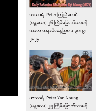
ဖာသာရ် Peter ကြည်မောင်
(မန္တလေး) ၂၆ ကြိမ်မြောက်သာမန်
ကာလ တနင်္လာနေ့ဩဝါဒ ၃၀၊ ၉၊
၂၀၂၄
ဖာသာရ် Peter Yan Naung
(မန္တလေး) ၂၅ ကြိမ်မြောက်သာမန်