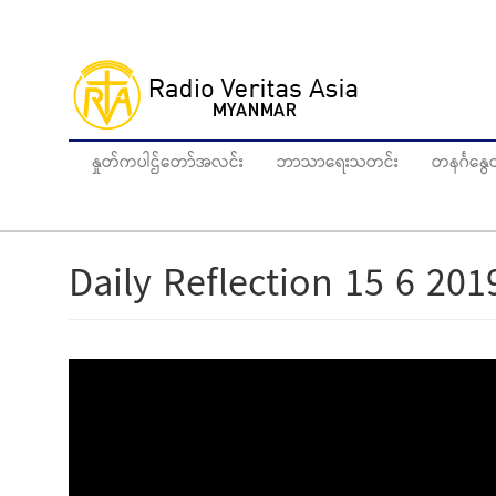
Skip
to
main
content
နှုတ်ကပါဌ်တော်အလင်း
ဘာသာရေးသတင်း
တနင်္ဂန
Daily Reflection 15 6 201