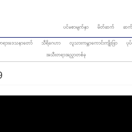
ပင်မစာမျက်နှာ
မိတ်ဆက်
ဆက်
ွေတရားဒေသနာတော်
သီရိဂေဟာ
လူသားကမ္ဘာကောင်းကျိုးဖြာ
ပု
အသီးတရာအညှာတစ်ခု
9