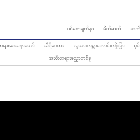
ပင်မစာမျက်နှာ
မိတ်ဆက်
ဆက်
ွေတရားဒေသနာတော်
သီရိဂေဟာ
လူသားကမ္ဘာကောင်းကျိုးဖြာ
ပု
အသီးတရာအညှာတစ်ခု