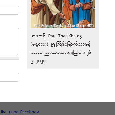
ဖာသာရ် Paul Thet Khaing
(မန္တလေး) ၂၅ ကြိမ်မြောက်သာမန်
ကာလ ကြာသပတေးနေ့ဩဝါဒ ၂၆၊
၉၊ ၂၀၂၄
Like us on Facebook