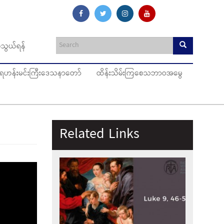
သွယ်ရန်
ပ်ရဟန်းမင်းကြီးဒေသနာတော်
ထိန်းသိမ်းကြစေသဘာဝအမွေ
Related Links