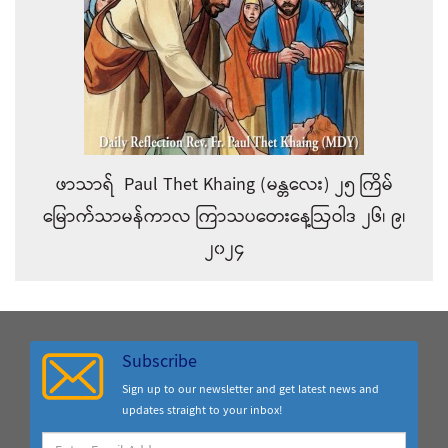
ဖာသာရ် Paul Thet Khaing (မန္တလေး) ၂၅ ကြိမ်
မြောက်သာမန်ကာလ ကြာသပတေးနေ့ဩဝါဒ ၂၆၊ ၉၊
၂၀၂၄
Subscribe
Sign up to our newsletter and get latest news and
updates straight to your inbox!