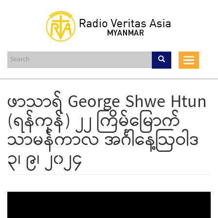
Skip
to
main
content
Toggle
navigat
ဖာသာရ် George Shwe Htun
(ရန်ကုန်) ၂၂ ကြိမ်မြောက်
သာမန်ကာလ အင်္ဂါနေ့ဩဝါဒ
၃၊ ၉၊ ၂၀၂၄