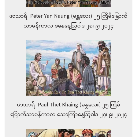
ဖာသာရ် Peter Yan Naung (မန္တလေး) ၂၅ ကြိမ်မြောက်
သာမန်ကာလ စနေနေ့ဩဝါဒ ၂၈၊ ၉၊ ၂၀၂၄
ဖာသာရ် Paul Thet Khaing (မန္တလေး) ၂၅ ကြိမ်
မြောက်သာမန်ကာလ သောကြာနေ့ဩဝါဒ ၂၇၊ ၉၊ ၂၀၂၄