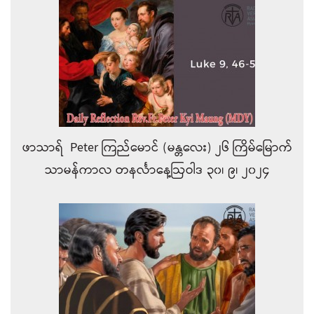
ဖာသာရ် Peter ကြည်မောင် (မန္တလေး) ၂၆ ကြိမ်မြောက်
သာမန်ကာလ တနင်္လာနေ့ဩဝါဒ ၃၀၊ ၉၊ ၂၀၂၄