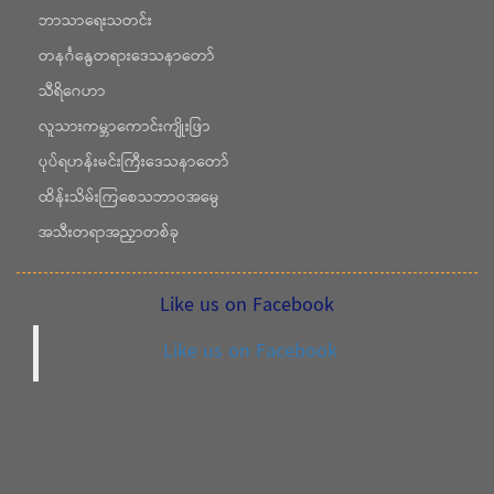
ဘာသာရေးသတင်း
တနင်္ဂနွေတရားဒေသနာတော်
သီရိဂေဟာ
လူသားကမ္ဘာကောင်းကျိုးဖြာ
ပုပ်ရဟန်းမင်းကြီးဒေသနာတော်
ထိန်းသိမ်းကြစေသဘာဝအမွေ
အသီးတရာအညှာတစ်ခု
Like us on Facebook
Like us on Facebook