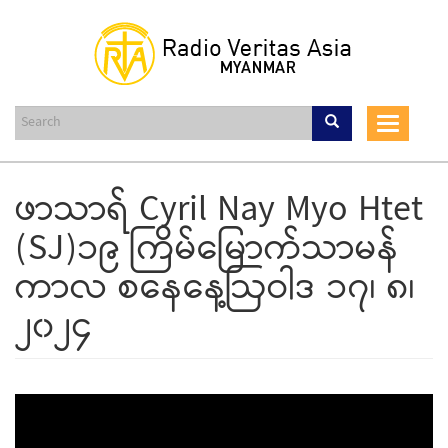
Skip
to
main
content
Toggle
navigat
ဖာသာရ် Cyril Nay Myo Htet
(SJ)၁၉ ကြိမ်မြောက်သာမန်
ကာလ စနေနေ့ဩဝါဒ ၁၇၊ ၈၊
၂၀၂၄