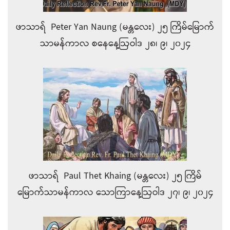
ဖာသာရ် Peter Yan Naung (မန္တလေး) ၂၅ ကြိမ်မြောက်
သာမန်ကာလ စနေနေ့ဩဝါဒ ၂၈၊ ၉၊ ၂၀၂၄
ဖာသာရ် Paul Thet Khaing (မန္တလေး) ၂၅ ကြိမ်
မြောက်သာမန်ကာလ သောကြာနေ့ဩဝါဒ ၂၇၊ ၉၊ ၂၀၂၄