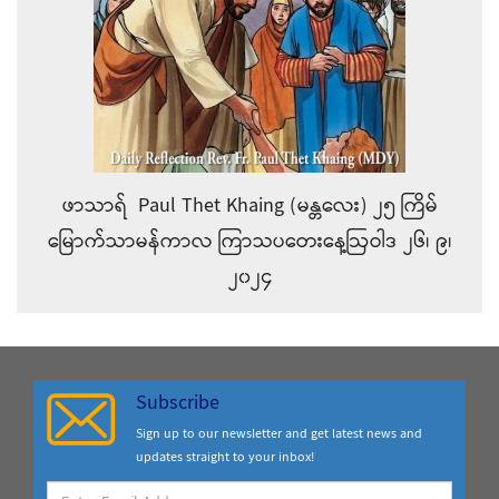
ဖာသာရ် Paul Thet Khaing (မန္တလေး) ၂၅ ကြိမ်
မြောက်သာမန်ကာလ ကြာသပတေးနေ့ဩဝါဒ ၂၆၊ ၉၊
၂၀၂၄
Subscribe
Sign up to our newsletter and get latest news and
updates straight to your inbox!