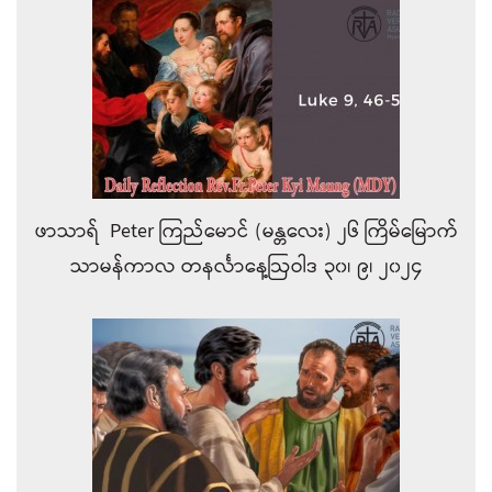
ဖာသာရ် Peter ကြည်မောင် (မန္တလေး) ၂၆ ကြိမ်မြောက်
သာမန်ကာလ တနင်္လာနေ့ဩဝါဒ ၃၀၊ ၉၊ ၂၀၂၄