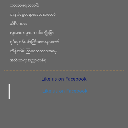
ဘာသာရေးသတင်း
တနင်္ဂနွေတရားဒေသနာတော်
သီရိဂေဟာ
လူသားကမ္ဘာကောင်းကျိုးဖြာ
ပုပ်ရဟန်းမင်းကြီးဒေသနာတော်
ထိန်းသိမ်းကြစေသဘာဝအမွေ
အသီးတရာအညှာတစ်ခု
Like us on Facebook
Like us on Facebook