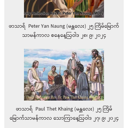
ဖာသာရ် Peter Yan Naung (မန္တလေး) ၂၅ ကြိမ်မြောက်
သာမန်ကာလ စနေနေ့ဩဝါဒ ၂၈၊ ၉၊ ၂၀၂၄
ဖာသာရ် Paul Thet Khaing (မန္တလေး) ၂၅ ကြိမ်
မြောက်သာမန်ကာလ သောကြာနေ့ဩဝါဒ ၂၇၊ ၉၊ ၂၀၂၄