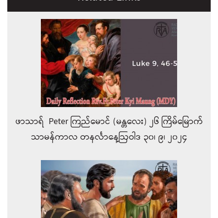
ဖာသာရ် Peter ကြည်မောင် (မန္တလေး) ၂၆ ကြိမ်မြောက်
သာမန်ကာလ တနင်္လာနေ့ဩဝါဒ ၃၀၊ ၉၊ ၂၀၂၄