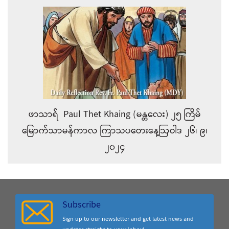
ဖာသာရ် Paul Thet Khaing (မန္တလေး) ၂၅ ကြိမ်
မြောက်သာမန်ကာလ ကြာသပတေးနေ့ဩဝါဒ ၂၆၊ ၉၊
၂၀၂၄
Subscribe
Sign up to our newsletter and get latest news and