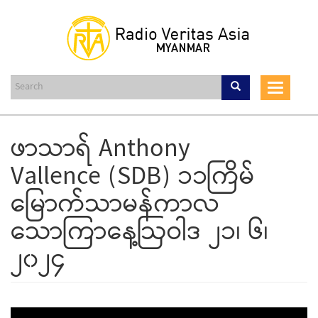
Skip
to
main
content
Toggle
navigat
ဖာသာရ် Anthony
Vallence (SDB) ၁၁ကြိမ်
မြောက်သာမန်ကာလ
သောကြာနေ့ဩဝါဒ ၂၁၊ ၆၊
၂၀၂၄