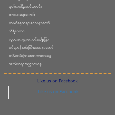
နှုတ်ကပါဌ်တော်အလင်း
ဘာသာရေးသတင်း
တနင်္ဂနွေတရားဒေသနာတော်
သီရိဂေဟာ
လူသားကမ္ဘာကောင်းကျိုးဖြာ
ပုပ်ရဟန်းမင်းကြီးဒေသနာတော်
ထိန်းသိမ်းကြစေသဘာဝအမွေ
အသီးတရာအညှာတစ်ခု
Like us on Facebook
Like us on Facebook