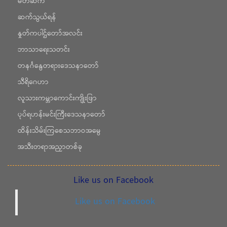
မိတ်ဆက်
ဆက်သွယ်ရန်
နှုတ်ကပါဌ်တော်အလင်း
ဘာသာရေးသတင်း
တနင်္ဂနွေတရားဒေသနာတော်
သီရိဂေဟာ
လူသားကမ္ဘာကောင်းကျိုးဖြာ
ပုပ်ရဟန်းမင်းကြီးဒေသနာတော်
ထိန်းသိမ်းကြစေသဘာဝအမွေ
အသီးတရာအညှာတစ်ခု
Like us on Facebook
Like us on Facebook