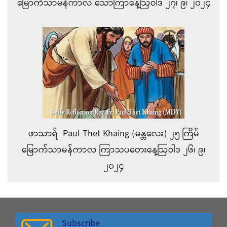
မြောက်သာမန်ကာလ သောကြာနေ့ဩဝါဒ ၂၇၊ ၉၊ ၂၀၂၄
ဖာသာရ် Paul Thet Khaing (မန္တလေး) ၂၅ ကြိမ်
မြောက်သာမန်ကာလ ကြာသပတေးနေ့ဩဝါဒ ၂၆၊ ၉၊
၂၀၂၄
Subscribe