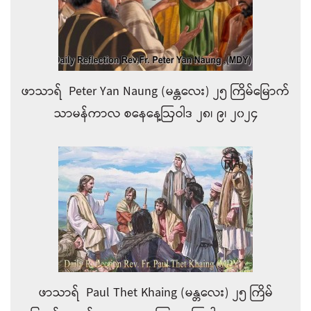
ဖာသာရ် Peter Yan Naung (မန္တလေး) ၂၅ ကြိမ်မြောက်
သာမန်ကာလ စနေနေ့ဩဝါဒ ၂၈၊ ၉၊ ၂၀၂၄
ဖာသာရ် Paul Thet Khaing (မန္တလေး) ၂၅ ကြိမ်