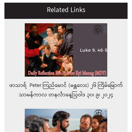
Related Links
ဖာသာရ် Peter ကြည်မောင် (မန္တလေး) ၂၆ ကြိမ်မြောက်
သာမန်ကာလ တနင်္လာနေ့ဩဝါဒ ၃၀၊ ၉၊ ၂၀၂၄