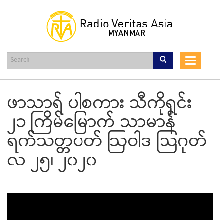
Skip
to
main
content
Toggle
navigat
ဖာသာရ် ပါစကား သီကိုရှင်း
၂၁ ကြိမ်မြောက် သာမာန်
ရက်သတ္တပတ် ဩဝါဒ သြဂုတ်
လ ၂၅၊ ၂၀၂၀