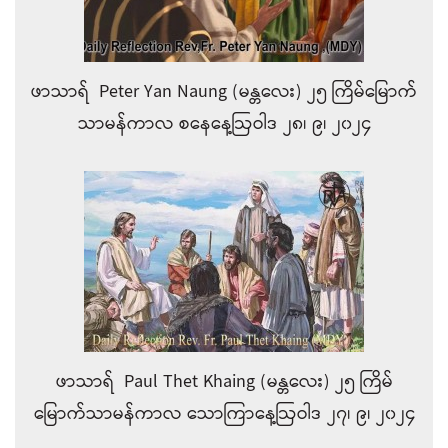
ဖာသာရ် Peter Yan Naung (မန္တလေး) ၂၅ ကြိမ်မြောက်
သာမန်ကာလ စနေနေ့ဩဝါဒ ၂၈၊ ၉၊ ၂၀၂၄
ဖာသာရ် Paul Thet Khaing (မန္တလေး) ၂၅ ကြိမ်
မြောက်သာမန်ကာလ သောကြာနေ့ဩဝါဒ ၂၇၊ ၉၊ ၂၀၂၄