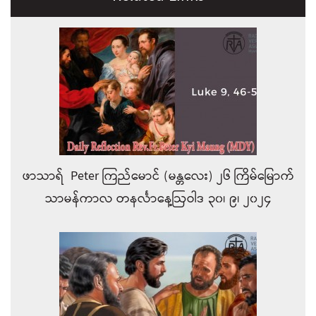
ဖာသာရ် Peter ကြည်မောင် (မန္တလေး) ၂၆ ကြိမ်မြောက်
သာမန်ကာလ တနင်္လာနေ့ဩဝါဒ ၃၀၊ ၉၊ ၂၀၂၄