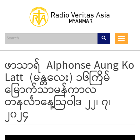
Skip
to
main
content
Toggle
navigat
ဖာသာရ် Alphonse Aung Ko
Latt (မန္တလေး) ၁၆ကြိမ်
မြောက်သာမန်ကာလ
တနင်္လာနေ့ဩဝါဒ ၂၂၊ ၇၊
၂၀၂၄