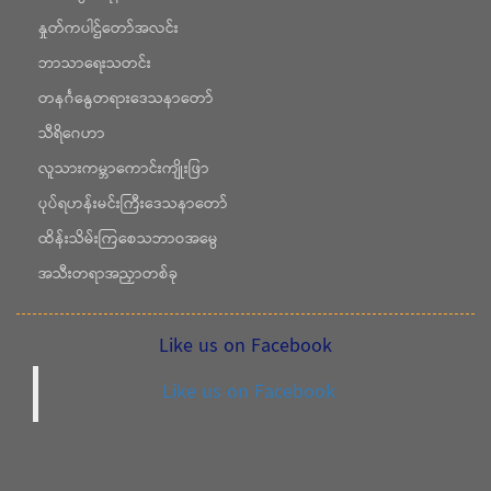
နှုတ်ကပါဌ်တော်အလင်း
ဘာသာရေးသတင်း
တနင်္ဂနွေတရားဒေသနာတော်
သီရိဂေဟာ
လူသားကမ္ဘာကောင်းကျိုးဖြာ
ပုပ်ရဟန်းမင်းကြီးဒေသနာတော်
ထိန်းသိမ်းကြစေသဘာဝအမွေ
အသီးတရာအညှာတစ်ခု
Like us on Facebook
Like us on Facebook