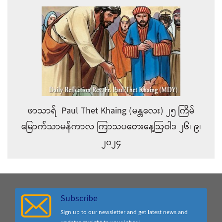
ဖာသာရ် Paul Thet Khaing (မန္တလေး) ၂၅ ကြိမ်
မြောက်သာမန်ကာလ ကြာသပတေးနေ့ဩဝါဒ ၂၆၊ ၉၊
၂၀၂၄
Subscribe
Sign up to our newsletter and get latest news and