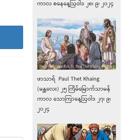
ကာလ စနေနေ့ဩဝါဒ ၂၈၊ ၉၊ ၂၀၂၄
ဖာသာရ် Paul Thet Khaing
(မန္တလေး) ၂၅ ကြိမ်မြောက်သာမန်
ကာလ သောကြာနေ့ဩဝါဒ ၂၇၊ ၉၊
၂၀၂၄