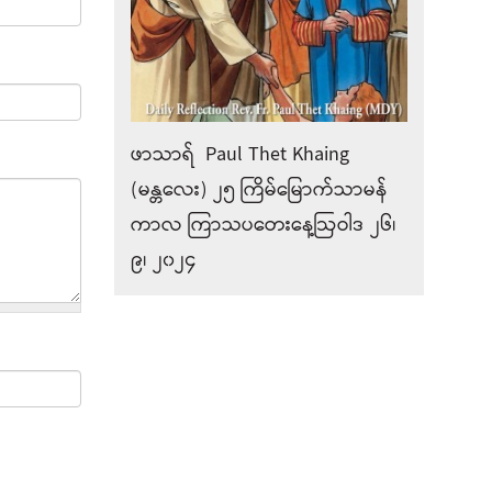
ဖာသာရ် Paul Thet Khaing
(မန္တလေး) ၂၅ ကြိမ်မြောက်သာမန်
ကာလ ကြာသပတေးနေ့ဩဝါဒ ၂၆၊
၉၊ ၂၀၂၄