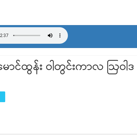
ာင်ထွန်း ဝါတွင်းကာလ ဩဝါဒ