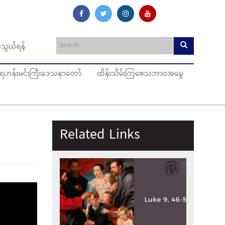
သွယ်ရန်
ပ်ရဟန်းမင်းကြီးဒေသနာတော်
ထိန်းသိမ်းကြစေသဘာဝအမွေ
Related Links