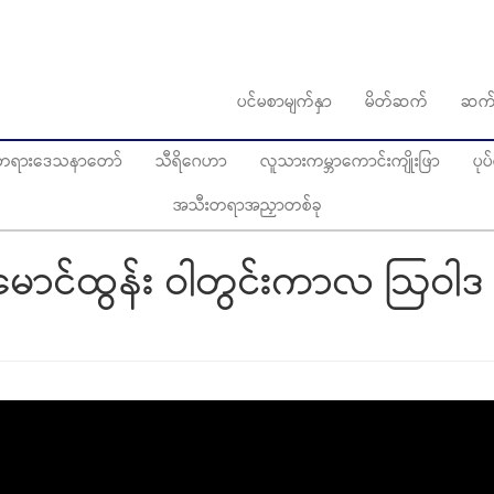
ပင်မစာမျက်နှာ
မိတ်ဆက်
ဆက်
ွေတရားဒေသနာတော်
သီရိဂေဟာ
လူသားကမ္ဘာကောင်းကျိုးဖြာ
ပု
အသီးတရာအညှာတစ်ခု
ာင်ထွန်း ဝါတွင်းကာလ ဩဝါဒ