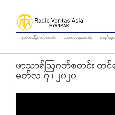
Skip
to
main
content
နှုတ်ကပါဌ်တော်အလင်း
ဘာသာရေးသတင်း
တနင်္ဂန
ဖာသာရ်ဩဂတ်စတင်း တင်မေ
မတ်လ ၇ ၊ ၂၀၂၀