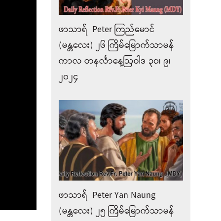
ဖာသာရ် Peter ကြည်မောင်
(မန္တလေး) ၂၆ ကြိမ်မြောက်သာမန်
ကာလ တနင်္လာနေ့ဩဝါဒ ၃၀၊ ၉၊
၂၀၂၄
ဖာသာရ် Peter Yan Naung
(မန္တလေး) ၂၅ ကြိမ်မြောက်သာမန်