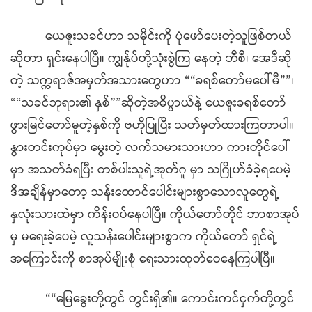
ယေဇူးသခင်ဟာ သမိုင်းကို ပုံဖော်ပေးတဲ့သူဖြစ်တယ်
ဆိုတာ ရှင်းနေပါပြီ။ ကျွန်ုပ်တို့သုံးစွဲကြ နေတဲ့ ဘီစီ၊ အေဒီဆို
တဲ့ သက္ကရာဇ်အမှတ်အသားတွေဟာ ““ခရစ်တော်မပေါ်မီ””၊
““သခင်ဘုရား၏ နှစ်””ဆိုတဲ့အဓိပ္ပာယ်နဲ့ ယေဇူးခရစ်တော်
ဖွားမြင်တော်မူတဲ့နှစ်ကို ဗဟိုပြုပြီး သတ်မှတ်ထားကြတာပါ။
နွားတင်းကုပ်မှာ မွေးတဲ့ လက်သမားသားဟာ ကားတိုင်ပေါ်
မှာ အသတ်ခံရပြီး တစ်ပါးသူရဲ့အုတ်ဂူ မှာ သဂြိုဟ်ခံခဲ့ရပေမဲ့
ဒီအချိန်မှာတော့ သန်းထောင်ပေါင်းများစွာသောလူတွေရဲ့
နှလုံးသားထဲမှာ ကိန်းဝပ်နေပါပြီ။ ကိုယ်တော်တိုင် ဘာစာအုပ်
မှ မရေးခဲ့ပေမဲ့ လူသန်းပေါင်းများစွာက ကိုယ်တော် ရှင်ရဲ့
အကြောင်းကို စာအုပ်မျိုးစုံ ရေးသားထုတ်ဝေနေကြပါပြီ။
““မြေခွေးတို့တွင် တွင်းရှိ၏။ ကောင်းကင်ငှက်တို့တွင်