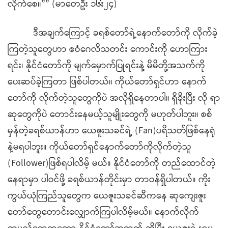
လိုက်စေ။”” (မာတေဦး ၁၆း၂၄)
ဒီအချက်ကြောင့် ခရစ်တော်ရဲ့နောက်တော်ကို လိုက်ခဲ့
ကြတဲ့သူတွေဟာ ဧဝံဂေလိသတင်း ကောင်းကို ဟောကြား
ရင်း၊ နိုင်ငံတော်ကို မျက်မှောက်ပြုရင်းနဲ့ မိမိတို့အသက်ကို
ပေးဆပ်ခဲ့ကြတာ ဖြစ်ပါတယ်။ ကိုယ်တော်ရှင်ဟာ နောက်
တော်ကို လိုက်တဲ့သူတွေကိုပဲ အလိုရှိနေတာပါ။ ရှိခိုးပြီး လို ရာ
ဆုတွေကိုပဲ တောင်းနေမယ့်သူမျိုးတွေကို မဟုတ်ပါဘူး။ စစ်
မှန်တဲ့ခရစ်ယာန်ဟာ ယေဇူးသခင်ရဲ့ (Fan)ပရိသတ်ဖြစ်နေရုံ
နဲ့မရပါဘူး။ ကိုယ်တော်ရှင်နောက်တော်ကိုလိုက်တဲ့သူ
(Follower)ဖြစ်ရပါလိမ့် မယ်။ နိုင်ငံတော်ကို တည်ထောင်တဲ့
နေရာမှာ ပါဝင်ဖို့ ခရစ်ယာန်တိုင်းမှာ တာဝန်ရှိပါတယ်။ ကိုး
ကွယ်ယုံကြည်သူတွေက ယေဇူးသခင်ဆီကနေ ဆုကျေးဇူး
တော်တွေတောင်းလျှောက်ကြပါလိမ့်မယ်။ နောက်လိုက်