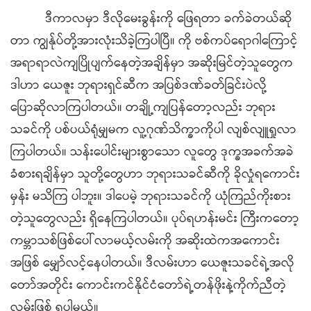
ဒီကာလမှာ ဒီလိုမေးခွန်းကို ဖြေရတာ ခက်ခဲတယ်ဆို
တာ ကျွန်ုပ်တို့အားလုံးသိခဲ့ကြပါပြီ။ ကို ဗစ်ကပ်ရောဂါကြောင့်
အရာရာလဲကျပြိုပျက်နေတဲ့အချိန်မှာ အဆိုးမြင်တဲ့သူတွေက
ဒါဟာ ယေဇူး ဘုရားရှင်ဆီက အပြစ်ဒဏ်ခတ်ခြင်းပဲလို့
ပြောဆိုလာကြပါတယ်။ တချို့ကျပြန်တော့လည်း ဘုရား
သခင်ကို ပစ်ပယ်ရုံမျှမက လူ့ဂုဏ်သိက္ခာကိုပါ လျစ်လျူရှုလာ
ကြပါတယ်။ သန်းပေါင်းများစွာသော လူတွေ ဒုက္ခအခက်အခဲ
ခံစားရချိန်မှာ သူတို့တွေဟာ ဘုရားသခင်ဆီကို ခိုလှုံရကောင်း
မှန်း မသိကြ ပါဘူး။ ဒါပေမဲ့ ဘုရားသခင်ကို ယုံကြည်ကိုးစား
တဲ့သူတွေလည်း ရှိနေကြပါတယ်။ ပုပ်ရဟန်းမင်း ကြီးကတော့
ကမ္ဘာသစ်ဖြစ်ပေါ်လာမယ့်လမ်းကို အဆိုးထဲကအကောင်း
အဖြစ် မျှော်လင့်နေပါတယ်။ ဒီလမ်းဟာ ယေဇူးသခင်ရဲ့အလို
တော်အတိုင်း ကောင်းကင်နိုင်ငံတော်ရဲ့တန်ဖိုးနဲ့ကိုက်ညီတဲ့
လမ်းဖြစ် ရပါမယ်။