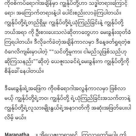
ကိုဗစ်ကပ်ရောဂါအချိန်မှာ ကျွန်ုပ်တို့ဟာ သဒ္ဓါတရားကြောင့်
ရော၊ အကြောက်တရားနဲ့ပါ ပေါင်းစည်းလာခဲ့ကြပါတယ်။
ကျွန်ုပ်တို့ရဲ့တည်ရှိမှု၊ ကျွန်ုပ်တို့ရဲ့ယုံကြည်ခြင်းနဲ့ ကျွန်ုပ်တို့
ဘယ်အရာ ကို ဦးစားပေးသလဲဆိုတာတွေဟာ မေးခွန်းထုတ်ခံ
ကြရပါတယ်။ ဒီလိုခက်ခဲတဲ့အချိန်ကာလမှာ ဒီနေ့ဖတ်ရှုရတဲ့ဧ
ဝံဂေလိကျမ်းမှာပါတဲ့ ““သင်တို့မူကား ငါမည်သူဖြစ်သည်ဟု
ဆိုကြသနည်း””ဆိုတဲ့ ယေဇူးသခင်ရဲ့မေးခွန်းက ကျွန်ုပ်တို့ကို
စိန်ခေါ်နေပါတယ်။
ဒီမေးခွန်းရဲ့အဖြေက ကိုဗစ်ရောဂါအလွန်ကာလမှာ ဖြစ်လာ
မယ့် ကျွန်ုပ်တို့ရဲ့ဘဝ၊ ကျွန်ုပ်တို့ ရဲ့ယုံကြည်ခြင်းအသက်တာနဲ့
ကျွန်ုပ်တို့ရဲ့လူသားမျိုးနွယ်ရဲ့အနာဂတ်ကို အဆုံးအဖြတ်ပေးပါ
လိမ့် မယ်။
Maranatha
... ။ အိုယေဇူးဘုရားရှင်...ကြွလာတော်မူပါ။ ဤ