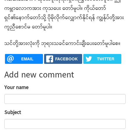
ကမ္ဘာလောကအား ကုသပေး တော်မူပါ။ ကိုယ်တော်
ရှင်၏နောက်တော်သို့ ပိုမိုလိုက်လျှောက်နိုင်ရန် ကျွန်ုပ်တို့အား
ကူညီစောင်မ တော်မူပါ။
သင်တို့အားလုံးကို ဘုရားသခင်ကောင်းချီးပေးတော်မူပါစေ။
EMAIL
FACEBOOK
TWITTER
Add new comment
Your name
Subject