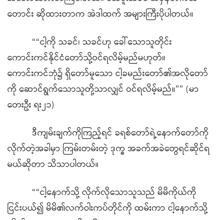
တောင်း ဆိုထားတာက အဲဒါထက် အများကြီးပိုပါတယ်။
““ငါ့ကို သခင်၊ သခင်ဟု ခေါ်သောသူတိုင်း
ကောင်းကင်နိုင်ငံတော်သို့ဝင်ရလိမ့်မည်မဟုတ်။
ကောင်းကင်ဘုံ၌ ရှိတော်မူသော ငါ့ခမည်းတော်၏အလိုတော်
ကို ဆောင်ရွက်သောသူတို့သာလျှင် ဝင်ရလိမ့်မည်။”” (မာ
တေးဦး ရး၂၁)
ဒီကျမ်းချက်ကိုကြည့်ရင် ခရစ်တော်ရဲ့နောက်တော်ကို
လိုက်တဲ့အခါမှာ ကြမ်းတမ်းတဲ့ ဒုက္ခ အခက်အခဲတွေရင်ဆိုင်ရ
မယ်ဆိုတာ သိသာပါတယ်။
““ငါ့နောက်သို့ လိုက်လိုသောသူသည် မိမိကိုယ်ကို
ငြင်းပယ်၍ မိမိ၏လက်ဝါးကပ်တိုင်ကို ထမ်းကာ ငါ့နောက်သို့