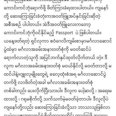
ကောင်းကင်ဘုံရောက်ဖို့ ဖိတ်ကြားခံရထားပါတယ်။ ကျနော်
တို့ ဆေးကြောခြင်းခံတုံးကအဝတ်ဖြူအပ်နှင်းခြင်းဆိုတဲ့
အစီအစဉ် ပါပါတယ်။ အဲဒီအဝတ်ဖြူလေးကတော့
ကောင်းကင်ဘုံကိုဝင်နိုင်မည့် Passport ပဲ ဖြစ်ပါတယ်။
ယနေ့ဖတ်ရတဲ့ ရှင်လုကာ ဧဝံဂေလိကျမ်းစာမှာမင်္ဂလာဆောင်
ပွဲထဲမှာ မင်္ဂလာအခမ်းအနားဝတ်စုံကို မဝတ်ဆင်ပဲ
ရောက်လာတဲ့သူကို အပြင်ဘက်နှင်ထုတ်လိုက်တယ် တဲ့။ ဒီ
လူက မင်္ဂလာအခမ်းအနားဝတ်စုံ မဝယ်နိုင်လို့ မဝတ်တာလို့ မ
ထင်ပါနဲ့။ဂျူးလုမျိုးတွေရဲ့ ဓလေ့ထုံးစံအရ မင်္ဂလာဆောင်ပွဲ
တက်ဖို့ လာဖိတ်တဲ့အခါ မင်္ဂလာအခမ်းအနားဝတ်စုံ
တစ်ခါတည်း ပေးလိုက်ပြီးသားပါ။ ဒီလူက ပေါ့ဆလို့ ၊ အရေးမ
ထားလို့ ၊ ဂရုမစိုက်လို့ သက်သက်မဲ့မဝတ်ခဲ့တာပါ။ ဒီလူလိုပဲ
ကျနော်တို့လည်း ဆေးကြောခြင်းခံလို့သာ ဘာသာသူဖြစ်လာ
ပေမဲ့ယေဇူးဘုရားရှင်ရဲ့စိတ်ထားအတိုင်း ထားကြဖို့ အရေးမ