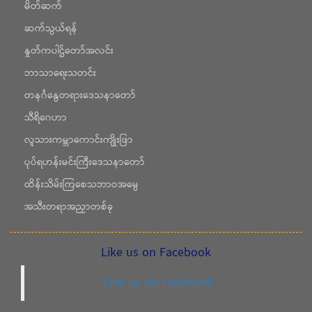
မိတ်ဆက်
ဆက်သွယ်ရန်
နှုတ်ကပါဌ်တော်အလင်း
ဘာသာရေးသတင်း
တနင်္ဂနွေတရားဒေသနာတော်
သီရိဂေဟာ
လူသားကမ္ဘာကောင်းကျိုးဖြာ
ပုပ်ရဟန်းမင်းကြီးဒေသနာတော်
ထိန်းသိမ်းကြစေသဘာဝအမွေ
အသီးတရာအညှာတစ်ခု
Like us on Facebook
Like us on Facebook