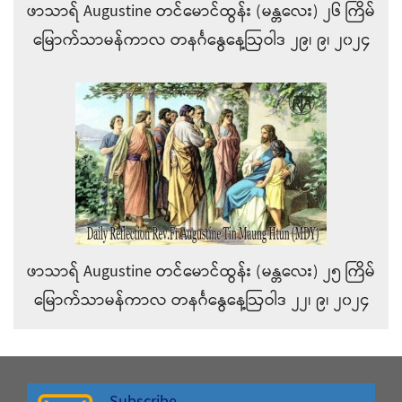
ဖာသာရ် Augustine တင်မောင်ထွန်း (မန္တလေး) ၂၆ ကြိမ်
မြောက်သာမန်ကာလ တနင်္ဂနွေနေ့ဩဝါဒ ၂၉၊ ၉၊ ၂၀၂၄
ဖာသာရ် Augustine တင်မောင်ထွန်း (မန္တလေး) ၂၅ ကြိမ်
မြောက်သာမန်ကာလ တနင်္ဂနွေနေ့ဩဝါဒ ၂၂၊ ၉၊ ၂၀၂၄