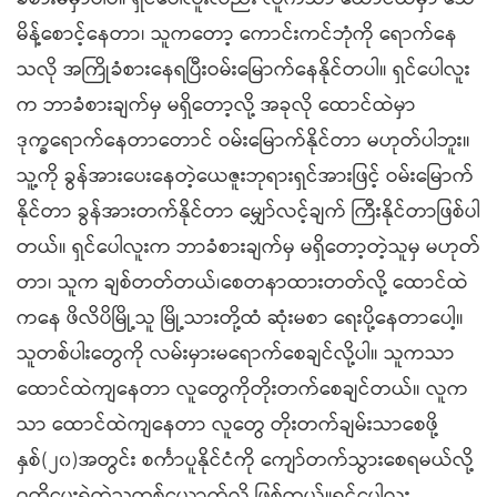
မိန့်စောင့်နေတာ၊ သူကတော့ ကောင်းကင်ဘုံကို ရောက်နေ
သလို အကြိုခံစားနေရပြီးဝမ်းမြောက်နေနိုင်တပါ။ ရှင်ပေါလူး
က ဘာခံစားချက်မှ မရှိတော့လို့ အခုလို ထောင်ထဲမှာ
ဒုက္ခရောက်နေတာတောင် ဝမ်းမြောက်နိုင်တာ မဟုတ်ပါဘူး။
သူ့ကို ခွန်အားပေးနေတဲ့ယေဇူးဘုရားရှင်အားဖြင့် ဝမ်းမြောက်
နိုင်တာ ခွန်အားတက်နိုင်တာ မျှော်လင့်ချက် ကြီးနိုင်တာဖြစ်ပါ
တယ်။ ရှင်ပေါလူးက ဘာခံစားချက်မှ မရှိတော့တဲ့သူမှ မဟုတ်
တာ၊ သူက ချစ်တတ်တယ်၊စေတနာထားတတ်လို့ ထောင်ထဲ
ကနေ ဖိလိပိမြို့သူ မြို့သားတို့ထံ ဆုံးမစာ ရေးပို့နေတာပေါ့။
သူတစ်ပါးတွေကို လမ်းမှားမရောက်စေချင်လို့ပါ။ သူကသာ
ထောင်ထဲကျနေတာ လူတွေကိုတိုးတက်စေချင်တယ်။ လူက
သာ ထောင်ထဲကျနေတာ လူတွေ တိုးတက်ချမ်းသာစေဖို့
နှစ်(၂၀)အတွင်း စင်္ကာပူနိုင်ငံကို ကျော်တက်သွားစေရမယ်လို့
ဂတိပေးရဲတဲ့သူတစ်ယောက်လို ဖြစ်တယ်။ရှင်ပေါလူး