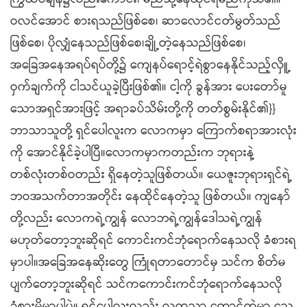
ဝလင်အောင် စားရသည်ဖြစ်စေ၊ ဆာလောင်ငတ်မွတ်သည်
ဖြစ်စေ၊ ပိုလျှံနေသည်ဖြစ်စေ၊ချို့တဲ့နေသည်ဖြစ်စေ၊
အခြေအနေအရပ်ရပ်တို့၌ ကျေနပ်ရောင့်ရဲစွာနေနိုင်သည့်လှိူ့
ဝှက်ချက်ကို ငါသင်ယူခဲ့ပြီးဖြစ်၏။ ငါ့ကို ခွန်အား ပေးတော်မူ
သောအရှင်အားဖြင့် အရာခပ်သိမ်းတို့ကို တတ်စွမ်းနိုင်၏}}
ဘာသာသူတို့ ရှင်ပေါလူးက လောကမှာ ကြောက်စရာအားလုံး
ကို အောင်နိုင်ခဲ့ပါပြီ။လောကမှာကတည်းက ဘုရားနဲ့
တစ်လုံးတစ်ဝတည်း ရှိနေတဲ့သူဖြစ်တယ်။ ယေဇူးဘုရားရှင်ရဲ့
ဘဝအသက်တာအတိုင်း နေထိုင်နေတဲ့သူ ဖြစ်တယ်။ ကျနော်
တို့လည်း လောကရဲ့ကျွန် လောဘရဲ့ကျွန်ဒေါသရဲ့ကျွန်
မဟုတ်တော့ဘူးဆိုရင် ကောင်းကင်ဘုံရောက်နေသလို ခံစားရ
မှာပါ။အခြေအနေဆိုးတွေ ကြုံရတာတောင်မှ သင်က စိတ်မ
ပျက်တော့ဘူးဆိုရင် သင်ကကောင်းကင်ဘုံရောက်နေသလို
ခံစားမိမှာပါပဲ။ ရှင်ပေါလူးလည်း လူကသာ ထောင်ထဲမှာ သေ