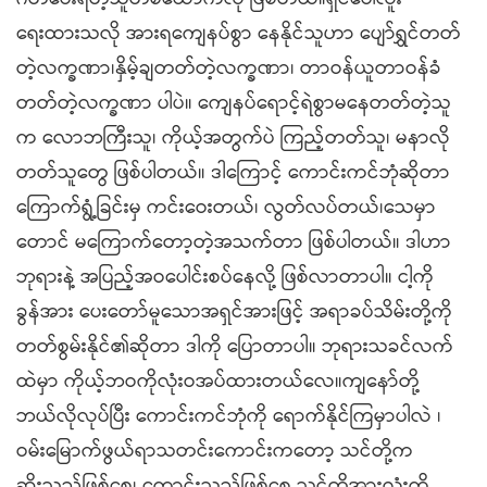
ရေးထားသလို အားရကျေနပ်စွာ နေနိုင်သူဟာ ပျော်ရွှင်တတ်
တဲ့လက္ခဏာ၊နှိမ့်ချတတ်တဲ့လက္ခဏာ၊ တာဝန်ယူတာဝန်ခံ
တတ်တဲ့လက္ခဏာ ပါပဲ။ ကျေနပ်ရောင့်ရဲစွာမနေတတ်တဲ့သူ
က လောဘကြီးသူ၊ ကိုယ့်အတွက်ပဲ ကြည့်တတ်သူ၊ မနာလို
တတ်သူတွေ ဖြစ်ပါတယ်။ ဒါကြောင့် ကောင်းကင်ဘုံဆိုတာ
ကြောက်ရွံ့ခြင်းမှ ကင်းဝေးတယ်၊ လွတ်လပ်တယ်၊သေမှာ
တောင် မကြောက်တော့တဲ့အသက်တာ ဖြစ်ပါတယ်။ ဒါဟာ
ဘုရားနဲ့ အပြည့်အဝပေါင်းစပ်နေလို့ ဖြစ်လာတာပါ။ ငါ့ကို
ခွန်အား ပေးတော်မူသောအရှင်အားဖြင့် အရာခပ်သိမ်းတို့ကို
တတ်စွမ်းနိုင်၏ဆိုတာ ဒါကို ပြောတာပါ။ ဘုရားသခင်လက်
ထဲမှာ ကိုယ့်ဘဝကိုလုံးဝအပ်ထားတယ်လေ။ကျနော်တို့
ဘယ်လိုလုပ်ပြီး ကောင်းကင်ဘုံကို ရောက်နိုင်ကြမှာပါလဲ ၊
ဝမ်းမြောက်ဖွယ်ရာသတင်းကောင်းကတော့ သင်တို့က
ဆိုးသည်ဖြစ်စေ၊ ကောင်းသည်ဖြစ်စေ သင်တို့အားလုံးကို