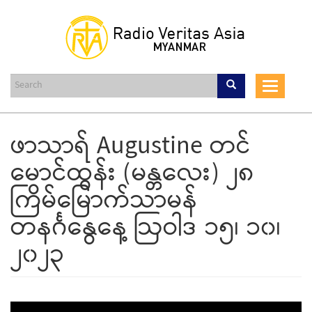
Skip
to
main
content
Toggle
navigat
ဖာသာရ် Augustine တင်
မောင်ထွန်း (မန္တလေး) ၂၈
ကြိမ်မြောက်သာမန်
တနင်္ဂနွေနေ့ ဩဝါဒ ၁၅၊ ၁၀၊
၂၀၂၃