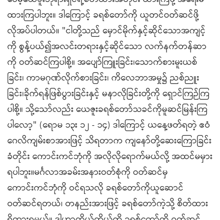
ထားကြပါဘူး။ ဒါကြောင့် ခရစ်တော်ကို ယူတင်ဝတ်ဆင်ဖို့
လိုအပ်ပါတယ်။ "ငါတို့သည် မှောင်မိုက်နှင့်ဆိုင်သောအကျင့်
ကို စွန့်ပယ်၍အလင်းတရားနှင့်ဆိုင်သော လက်နက်တန်ဆာ
ကို ဝတ်ဆင်ကြပါစို့။ အပျော်ကြူးခြင်း၊သောက်စားမူးယစ်
ခြင်း၊ ကာမဂုဏ်လိုက်စားခြင်း၊ ကိလေဘာအမှု၌ ညစ်ညူး
ခြင်း၊ခိုက်ရန်ဖြစ်ပွားခြင်းနှင့် မနာလိုခြင်းတို့ကို ရှောင်ကြဉ်ကြ
ပါစို့။ သို့သော်လည်း ယေဇူးခရစ်တော်သခင်ကိုမူဆင်မြန်းကြ
ပါလော့" (ရောမ ၁၃း ၁၂ - ၁၄) ဒါကြောင့် ယနေ့ဖတ်ရတဲ့ ဧဝံ
ဂေလိကျမ်းစာအားဖြင့် သိရတာက ကျနော်တို့ဆေးကြောခြင်း
ခံတိုင်း ကောင်းကင်ဘုံကို အလိုလိုရောက်မယ်လို့ အထင်မမှား
ရပါဘူး။မင်္ဂလာအခမ်းအနားဝတ်စုံကို ဝတ်ဆင်မှ
ကောင်းကင်ဘုံကို ဝင်ရသလို ခရစ်တော်ကိုယူဆောင်
ဝတ်ဆင်ရတယ်၊ တနည်းအားဖြင့် ခရစ်တော်ကဲ့သို့ စိတ်ထား
ရှိထားရမယ်။ ဒါဟာကိုယ့်ကိုယ်ကို ခရစ်တော်ကို ဝတ်ဆင်