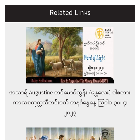
Related Links
ဖာသာရ် Augustine တင်မောင်ထွန်း (မန္တလေး) ပါစကား
ကာလစတုတ္ထသီတင်းပတ် တနင်္ဂနွေနေ့ သြဝါဒ ၃၀၊ ၄၊
၂၀၂၃