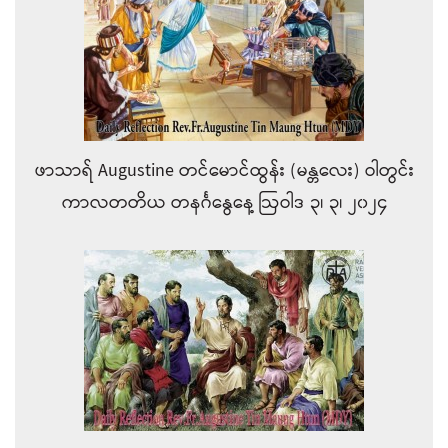
ဖာသာရ် Augustine တင်မောင်ထွန်း (မန္တလေး) ဝါတွင်း
ကာလတတိယ တနင်္ဂနွေနေ့ ဩဝါဒ ၃၊ ၃၊ ၂၀၂၄