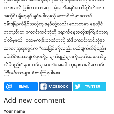
ထားသလို ဖြစ်လာတာပေါ့။ အဲ့သလိုခရစ်တော်ရဲ့စိတ်ထား
အတိုင်း ရှိနေရင် ရှင်ပေါလူးလို ထောင်ထဲမှာတောင်
ဝမ်းမြောက်နိုင်သလိုကျနော်တို့လည်း လောကမှာ နေထိုင်
ကတည်းက ကောင်းကင်ဘုံကို ရောက်နေသလိုအကြိုခံစားရ
ပါလိမ့မယ်။ ပထမကျမ်းစာထဲကလို အဲဒီကောင်းကင်ဘုံမှာ
ထာဝရဘုရားရှင်က "သေခြင်းကိုလည်း ပယ်ဖျက်လိမ့်မည်။
ခပ်သိမ်းသောမျက်နှာတို့မှ မျက်ရည်များကိုသုတ်ပေးတော်မူ
လိမ့်မည်။" နားဆင်သူအားလုံးအပေါ် ဘုရားသခင့်ကောင်း
ကြီးမင်္ဂလာများ ခံစားကြရပါစေ။
EMAIL
FACEBOOK
TWITTER
Add new comment
Your name