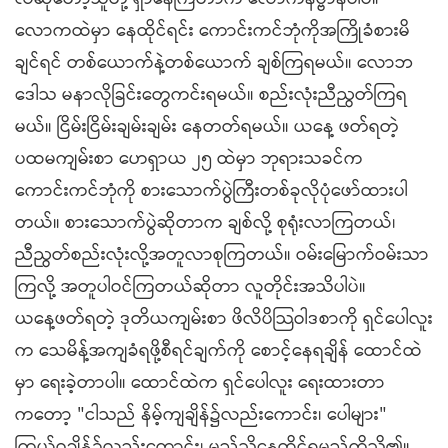
လောကထဲမှာ နေထိုင်ရင်း ကောင်းကင်ဘုံကိုအကြိုခံစားမိ
ချင်ရင် တစ်ယောက်နဲ့တစ်ယောက် ချစ်ကြရမယ်။ လောဘ
ဒေါသ မနာလိုခြင်းတွေကင်းရမယ်။ စည်းလုံးညီညွတ်ကြရ
မယ်။ ငြိမ်းငြိမ်းချမ်းချမ်း နေတတ်ရမယ်။ ယနေ့ ဖတ်ရတဲ့
ပထမကျမ်းစာ ဟေရှာယ ၂၅ ထဲမှာ ဘုရားသခင်က
ကောင်းကင်ဘုံကို စားသောက်ပွဲကြီးတစ်ခုလိုပုံဖော်ထားပါ
တယ်။ စားသောက်ပွဲဆိုတာက ချစ်လို့ စုရုံးလာကြတယ်၊
ညီညွတ်စည်းလုံးလို့အတူလာစုကြတယ်။ ဝမ်းမြောက်ဝမ်းသာ
ကြလို့ အတူပါဝင်ကြတယ်ဆိုတာ လူတိုင်းအသိပါပဲ။
ယနေ့ဖတ်ရတဲ့ ဒုတိယကျမ်းစာ ဖိလိပိသြဝါဒစာကို ရှင်ပေါလူး
က သေမိန့်အကျခံရဖို့စီရင်ချက်ကို စောင့်နေရချိန် ထောင်ထဲ
မှာ ရေးခဲ့တာပါ။ ထောင်ထဲက ရှင်ပေါလူး ရေးထားတာ
ကတော့ "ငါသည် နိမ့်ကျချိန်၌လည်းကောင်း၊ ပေါများ"
ကြွယ်ဝချိန်၌လည်းကောင်း၊ မည်သို့နေထိုင်ရမည်ကိုသိ၏။