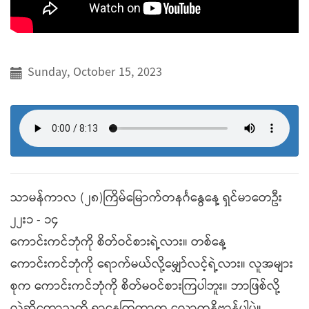
Sunday, October 15, 2023
သာမန်ကာလ (၂၈)ကြိမ်မြောက်တနင်္ဂနွေနေ့ ရှင်မာတေဦး
၂၂း၁ - ၁၄
ကောင်းကင်ဘုံကို စိတ်ဝင်စားရဲ့လား။ တစ်နေ့
ကောင်းကင်ဘုံကို ရောက်မယ်လို့မျှော်လင့်ရဲ့လား။ လူအများ
စုက ကောင်းကင်ဘုံကို စိတ်မဝင်စားကြပါဘူး။ ဘာဖြစ်လို့
လဲဆိုတော့သူတို့ ရှာနေကြတာက လောကနိဗ္ဗာန်ပါပဲ။