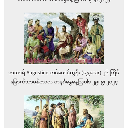
ဖာသာရ် Augustine တင်မောင်ထွန်း (မန္တလေး) ၂၆ ကြိမ်
မြောက်သာမန်ကာလ တနင်္ဂနွေနေ့ဩဝါဒ ၂၉၊ ၉၊ ၂၀၂၄