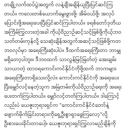
တချို့လက်ထပ်ပွဲအတွက် လနဲ့ချီအချိန်ယူပြီးပြင်ဆင်ကြ
တယ်။ ကလေးတစ်ယောက်မွေးဖွားဖို့၊ အိမ်ဝယ်ဖို့၊ အလုပ်
ပြောင်းဖို့အရေးပေးပြီးပြင်ဆင်ကြပါတယ်။ ခရစ်တော်ဒုတိယ
အကြိမ်ကြွလားတဲ့အခါ ကိုယ့်ဝိညာဉ်ဆင့်သင့်ဖြစ်ဖို့ကိုယ့်ဘဝ
သတ်တမ်းကုန်လို့ သေဆုံးချိန်အတွက်အဆင့်သင့်ဖြစ်ဖို့ကတ
ဘဝလုပ်မှာ အရေးကြီးဆုံးပါပဲ။ ဒီထက်အရေးကြီးတာ ဘာမျှ
မရှိတော့ပါဘူး။ ဒီဘဝထက် သာလွန်မြင့်မြတ်တဲ့ အေးချမ်း
သာယာတဲ့ ထာဝရကောင်းကင်နိုင်ငံကိုဖို့ထက် ဘာကများ
အရေးကြီးတာရှိသေးလို့လဲ။ ကောင်းကင်နိုင်ငံကို အရေးပေး
ပြီးမျှော်လင့်နေတဲ့သူက အမြဲတမ်းကိုယ်ဝိညာဉ်ရေးကို အရေး
ပေးတက်ကြပါတယ်။ မျှော်လင့်တတ်ကြပါတယ်။ ဒါကြောင့်
လည်းပဲ ယေဇူးဘုရားရှင်က "ကောင်းကင်နိုင်ငံတော်နဲ့
ဖျောက်မိုက်ခြင်းတရားကိုရှေ့ဦးစွာရှာဖွေကြလော့"လို့
ဦးစားပေးခိုင်းတာပေါ့။ ယေဇူးဘုရားရှင်ကြွလာမည်ချိန်ကို