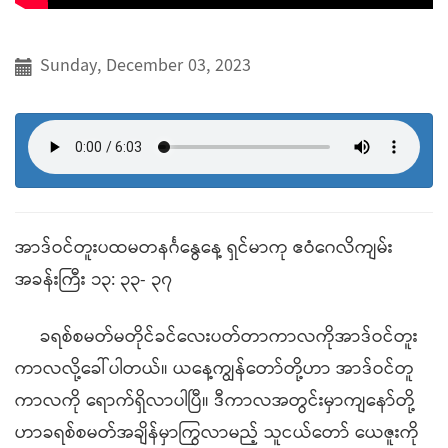
Sunday, December 03, 2023
အာဒ်ဝင်တူးပထမတနင်္ဂနွေနေ့ ရှင်မာကု ဧဝံဂေလိကျမ်း
အခန်းကြီး ၁၃: ၃၃- ၃၇
ခရစ်စမတ်မတိုင်ခင်လေးပတ်တာကာလကိုအာဒ်ဝင်တူး
ကာလလို့ခေါ်ပါတယ်။ ယနေ့ကျွန်တော်တို့ဟာ အာဒ်ဝင်တူ
ကာလကို ရောက်ရှိလာပါပြီ။ ဒီကာလအတွင်းမှာကျနော်တို့
ဟာခရစ်စမတ်အချိန်မှာကြွလာမည့် သူငယ်တော် ယေဇူးကို