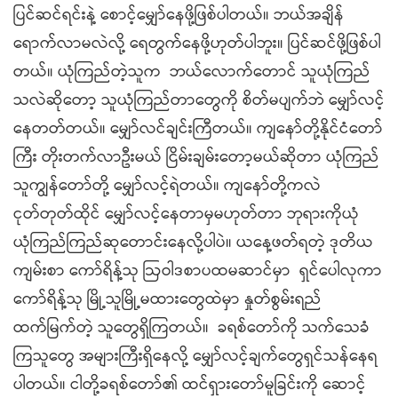
ပြင်ဆင်ရင်းနဲ့ စောင့်မျှော်နေဖို့ဖြစ်ပါတယ်။ ဘယ်အချိန်
ရောက်လာမလဲလို့ ရေတွက်နေဖို့ဟုတ်ပါဘူး။ ပြင်ဆင်ဖို့ဖြစ်ပါ
တယ်။ ယုံကြည်တဲ့သူက ဘယ်လောက်တောင် သူယုံကြည်
သလဲဆိုတော့ သူယုံကြည်တာတွေကို စိတ်မပျက်ဘဲ မျှော်လင့်
နေတတ်တယ်။ မျှော်လင်ချင်းကြီတယ်။ ကျနော်တို့နိုင်ငံတော်
ကြီး တိုးတက်လာဦးမယ် ငြိမ်းချမ်းတော့မယ်ဆိုတာ ယုံကြည်
သူကျွန်တော်တို့ မျှော်လင့်ရဲတယ်။ ကျနော်တို့ကလဲ
ငုတ်တုတ်ထိုင် မျှော်လင့်နေတာမှမဟုတ်တာ ဘုရားကိုယုံ
ယုံကြည်ကြည်ဆုတောင်းနေလို့ပါပဲ။ ယနေ့ဖတ်ရတဲ့ ဒုတိယ
ကျမ်းစာ ကော်ရိန့်သု ဩဝါဒစာပထမဆာင်မှာ ရှင်ပေါလုကာ
ကော်ရိန့်သု မြို့သူမြို့မထားတွေထဲမှာ နှုတ်စွမ်းရည်
ထက်မြက်တဲ့ သူတွေရှိကြတယ်။ ခရစ်တော်ကို သက်သေခံ
ကြသူတွေ အများကြီးရှိနေလို့ မျှော်လင့်ချက်တွေရှင်သန်နေရ
ပါတယ်။ ငါတို့ခရစ်တော်၏ ထင်ရှားတော်မူခြင်းကို ဆောင့်