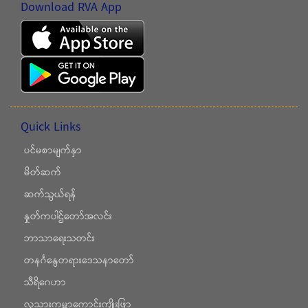
Download RVA App
Quick Links
ပင်မစာမျက်နှာ
မိတ်ဆက်
ဆက်သွယ်ရန်
နှုတ်ကပါဌ်တော်အလင်း
ဘာသာရေးသတင်း
တနင်္ဂနွေတရားဒေသနာတော်
သီရိဂေဟာ
လူသားကမ္ဘာကောင်းကျိုးဖြာ