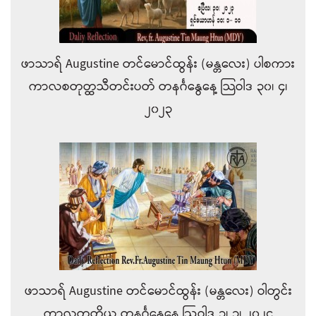
ဖာသာရ် Augustine တင်မောင်ထွန်း (မန္တလေး) ပါစကား
ကာလစတုတ္ထသီတင်းပတ် တနင်္ဂနွေနေ့ သြဝါဒ ၃၀၊ ၄၊
၂၀၂၃
ဖာသာရ် Augustine တင်မောင်ထွန်း (မန္တလေး) ဝါတွင်း
ကာလတတိယ တနင်္ဂနွေနေ့ ဩဝါဒ ၃၊ ၃၊ ၂၀၂၄