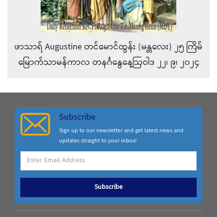
ဖာသာရ် Augustine တင်မောင်ထွန်း (မန္တလေး) ၂၅ ကြိမ်
မြောက်သာမန်ကာလ တနင်္ဂနွေနေ့ဩဝါဒ ၂၂၊ ၉၊ ၂၀၂၄
Subscribe
Sign up to our newsletter and get latest news and
updates straight to your inbox!
Subscribe