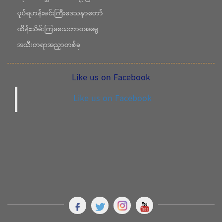
ပုပ်ရဟန်းမင်းကြီးဒေသနာတော်
ထိန်းသိမ်းကြစေသဘာဝအမွေ
အသီးတရာအညှာတစ်ခု
Like us on Facebook
Like us on Facebook