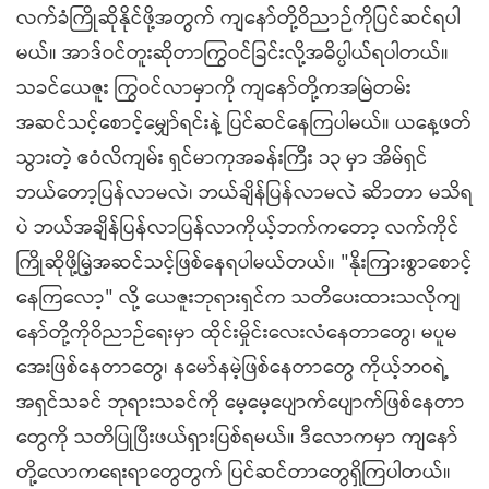
လက်ခံကြိုဆိုနိုင်ဖို့အတွက် ကျနော်တို့ဝိညာဉ်ကိုပြင်ဆင်ရပါ
မယ်။ အာဒ်ဝင်တူးဆိုတာကြွဝင်ခြင်းလို့အဓိပ္ပါယ်ရပါတယ်။
သခင်‌ယေဇူး ကြွဝင်လာမှာကို ကျနော်တို့ကအမြဲတမ်း
အဆင်သင့်စောင့်မျှော်ရင်းနဲ့ ပြင်ဆင်နေကြပါမယ်။ ယနေ့ဖတ်
သွားတဲ့ ဧဝံလိကျမ်း ရှင်မာကုအခန်းကြီး ၁၃ မှာ အိမ်ရှင်
ဘယ်တော့ပြန်လာမလဲ၊ ဘယ်ချိန်ပြန်လာမလဲ ဆိာတာ မသိရ
ပဲ ဘယ်အချိန်ပြန်လာပြန်လာကိုယ့်ဘက်ကတော့ လက်ကိုင်
ကြိုဆိုဖို့မြဲ့အဆင်သင့်ဖြစ်နေရပါမယ်တယ်။ "နိုးကြားစွာစောင့်
နေကြလော့" လို့ ယေဇူးဘုရားရှင်က သတိပေးထားသလိုကျ
နော်တို့ကိုဝိညာဉ်ရေးမှာ ထိုင်းမှိုင်းလေးလံ‌နေတာတွေ၊ မပူမ
အေးဖြစ်နေတာတွေ၊ နမော်နမဲ့ဖြစ်နေတာတွေ ကိုယ့်ဘဝရဲ့
အရှင်သခင် ဘုရားသခင်ကို မေ့မေ့ပျောက်ပျောက်ဖြစ်နေတာ
တွေကို သတိပြုပြီးဖယ်ရှားပြစ်ရမယ်။ ဒီလောကမှာ ကျနော်
တို့လောကရေးရာတွေတွက် ပြင်ဆင်တာတွေရှိကြပါတယ်။