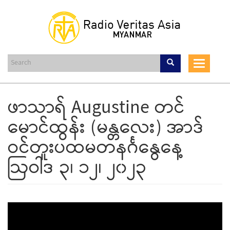
Skip
to
main
content
Toggle
navigat
ဖာသာရ် Augustine တင်
မောင်ထွန်း (မန္တလေး) အာဒ်
ဝင်တူးပထမတနင်္ဂနွေနေ့
ဩဝါဒ ၃၊ ၁၂၊ ၂၀၂၃