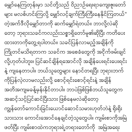
မျှော်နေကြတုန်းမှာ သင်တို့သည် ဝိညာဉ်ရေးရာကျေးဇူးတော်
များ မလစ်ဟင်းကြလို့ မျှော်လင့်ချက်ကြီးကြီးနေနိုင်ကြတယ်"
တဲ့အက်ဒီလိုမျှော်တာကို ဆက်မျှော်ရဲတယ်။ ဘာလို့လဲဆို
တော့ ဘုရားသခင်ကလည်းသစ္စာရှိတော်မူ၏ဆိုပြီး ကတိပေး
ထားတာကိုတွေ့ရပါတယ်။ သခင်ပြန်လာမည့်အချိန်ကို
ကြိုတင်မသိရတာက သခင်က အစေခံတွေကို အငိုက်ဖမ်းချင်
လို့ဟုတ်ပါဘူး။ ပြင်ဆင်ချိန်ရအောင်လို အချိန်ပေးရင်းပေးရင်း
နဲ့ ကျနေတာပါ။ ဘယ်သူတွေများ နောင်တရပြီး ဘုရားဘက်
ကိုပြန်လဲ့လာမလည်းလို့ စောင့်ရင်းစောင့်ရင်းနဲ့ အချိန်
အတိအကျမခန့်မှန်းနိုင်တာပါ။ ဘာပဲဖြစ်ဖြစ်ဘယ်သူတွေက
အဆင့်သင့်ပြင်ဆင်ပြီးသား ဖြစ်နေမလဲဆိုတော့
ကျွန်တော်‌ကောင်းခြင်းယောင်ဆောင်သမားဟုတ်ဘဲနဲ့ ရိုးရိုး
သားသား ကောင်းအောင်နေချင်တဲ့သူတွေပါ။ ကျမ်းစာကိုအမြဲ
ဖတ်ပြီး ကျမ်းစာထဲကဘုရားရဲ့တရားတော်ကို အမြဲအရေး