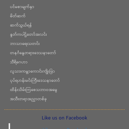
ပင်မစာမျက်နှာ
မိတ်ဆက်
ဆက်သွယ်ရန်
နှုတ်ကပါဌ်တော်အလင်း
ဘာသာရေးသတင်း
တနင်္ဂနွေတရားဒေသနာတော်
သီရိဂေဟာ
လူသားကမ္ဘာကောင်းကျိုးဖြာ
ပုပ်ရဟန်းမင်းကြီးဒေသနာတော်
ထိန်းသိမ်းကြစေသဘာဝအမွေ
အသီးတရာအညှာတစ်ခု
Like us on Facebook