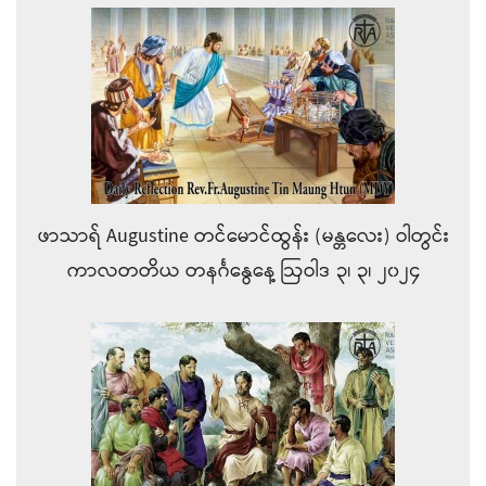
ဖာသာရ် Augustine တင်မောင်ထွန်း (မန္တလေး) ဝါတွင်း
ကာလတတိယ တနင်္ဂနွေနေ့ ဩဝါဒ ၃၊ ၃၊ ၂၀၂၄