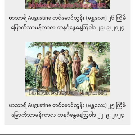
ဖာသာရ် Augustine တင်မောင်ထွန်း (မန္တလေး) ၂၆ ကြိမ်
မြောက်သာမန်ကာလ တနင်္ဂနွေနေ့ဩဝါဒ ၂၉၊ ၉၊ ၂၀၂၄
ဖာသာရ် Augustine တင်မောင်ထွန်း (မန္တလေး) ၂၅ ကြိမ်
မြောက်သာမန်ကာလ တနင်္ဂနွေနေ့ဩဝါဒ ၂၂၊ ၉၊ ၂၀၂၄