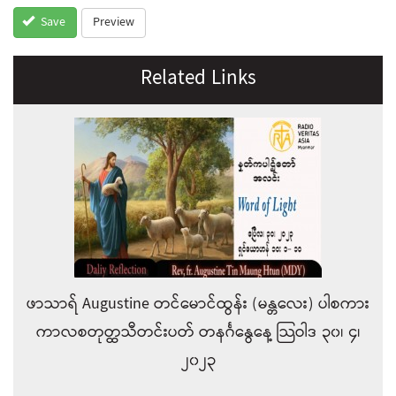
Preview
Save
Related Links
ဖာသာရ် Augustine တင်မောင်ထွန်း (မန္တလေး) ပါစကား
ကာလစတုတ္ထသီတင်းပတ် တနင်္ဂနွေနေ့ သြဝါဒ ၃၀၊ ၄၊
၂၀၂၃