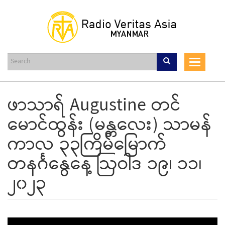
Skip
to
main
content
Toggle
navigat
ဖာသာရ် Augustine တင်
မောင်ထွန်း (မန္တလေး) သာမန်
ကာလ ၃၃ကြိမ်မြောက်
တနင်္ဂနွေနေ့ ဩဝါဒ ၁၉၊ ၁၁၊
၂၀၂၃