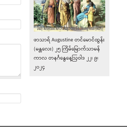
ဖာသာရ် Augustine တင်မောင်ထွန်း
(မန္တလေး) ၂၅ ကြိမ်မြောက်သာမန်
ကာလ တနင်္ဂနွေနေ့ဩဝါဒ ၂၂၊ ၉၊
၂၀၂၄