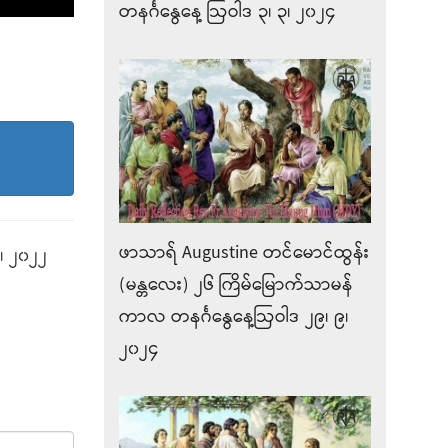
တနင်္ဂနွေနေ့ ဩဝါဒ ၃၊ ၃၊ ၂၀၂၄
ဖာသာရ် Augustine တင်မောင်ထွန်း
၊ ၂၀၂၂
(မန္တလေး) ၂၆ ကြိမ်မြောက်သာမန်
ကာလ တနင်္ဂနွေနေ့ဩဝါဒ ၂၉၊ ၉၊
၂၀၂၄