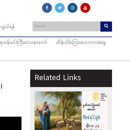
သွယ်ရန်
ပ်ရဟန်းမင်းကြီးဒေသနာတော်
ထိန်းသိမ်းကြစေသဘာဝအမွေ
Related Links
၊