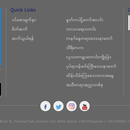
Quick Links
ပင်မစာမျက်နှာ
နှုတ်ကပါဌ်တော်အလင်း
မိတ်ဆက်
ဘာသာရေးသတင်း
ဆက်သွယ်ရန်
တနင်္ဂနွေတရားဒေသနာတော်
သီရိဂေဟာ
လူသားကမ္ဘာကောင်းကျိုးဖြာ
ပုပ်ရဟန်းမင်းကြီးဒေသနာတော်
ထိန်းသိမ်းကြစေသဘာဝအမွေ
အသီးတရာအညှာတစ်ခု
Buick St., Fairview Park, Queszon City, Metro Manila. 1106 Philippines | + 632 9390011-