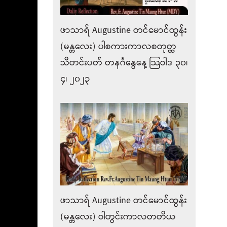
ဖာသာရ် Augustine တင်မောင်ထွန်း
(မန္တလေး) ပါစကားကာလစတုတ္ထ
သီတင်းပတ် တနင်္ဂနွေနေ့ သြဝါဒ ၃၀၊
၄၊ ၂၀၂၃
ဖာသာရ် Augustine တင်မောင်ထွန်း
(မန္တလေး) ဝါတွင်းကာလတတိယ