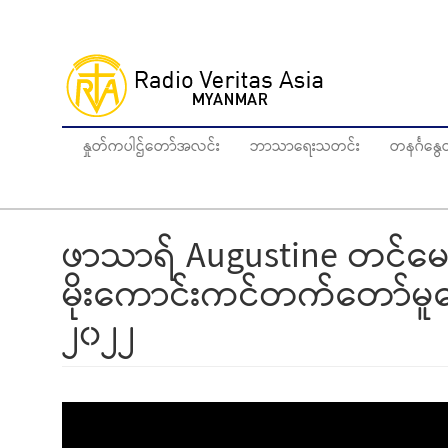
Skip
to
main
content
နှုတ်ကပါဌ်တော်အလင်း
ဘာသာရေးသတင်း
တနင်္ဂန
ဖာသာရ် Augustine တင်မော
မိုးကောင်းကင်တက်တော်မူသေ
၂၀၂၂