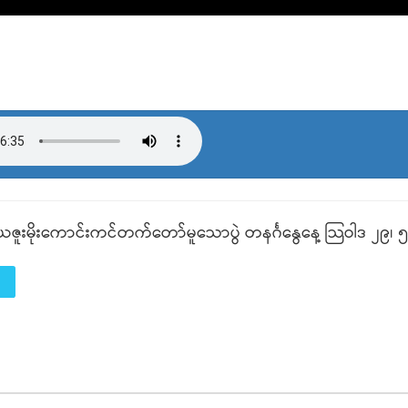
ဇူးမိုးကောင်းကင်တက်တော်မူသောပွဲ တနင်္ဂနွေနေ့ သြဝါဒ ၂၉၊ ၅