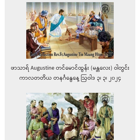
ဖာသာရ် Augustine တင်မောင်ထွန်း (မန္တလေး) ဝါတွင်း
ကာလတတိယ တနင်္ဂနွေနေ့ ဩဝါဒ ၃၊ ၃၊ ၂၀၂၄