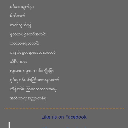
ပင်မစာမျက်နှာ
မိတ်ဆက်
ဆက်သွယ်ရန်
နှုတ်ကပါဌ်တော်အလင်း
ဘာသာရေးသတင်း
တနင်္ဂနွေတရားဒေသနာတော်
သီရိဂေဟာ
လူသားကမ္ဘာကောင်းကျိုးဖြာ
ပုပ်ရဟန်းမင်းကြီးဒေသနာတော်
ထိန်းသိမ်းကြစေသဘာဝအမွေ
အသီးတရာအညှာတစ်ခု
Like us on Facebook