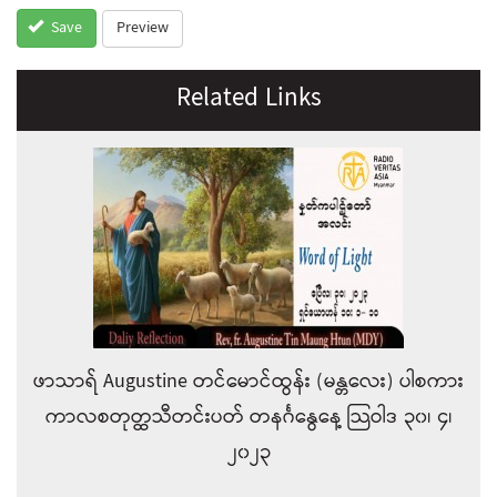
Preview
Save
Related Links
ဖာသာရ် Augustine တင်မောင်ထွန်း (မန္တလေး) ပါစကား
ကာလစတုတ္ထသီတင်းပတ် တနင်္ဂနွေနေ့ သြဝါဒ ၃၀၊ ၄၊
၂၀၂၃