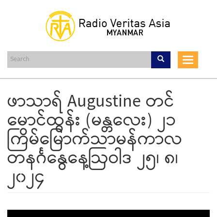
Skip
to
main
content
Toggle
navigat
ဖာသာရ် Augustine တင်
မောင်ထွန်း (မန္တလေး) ၂၁
ကြိမ်မြောက်သာမန်ကာလ
တနင်္ဂနွေနေ့ဩဝါဒ ၂၅၊ ၈၊
၂၀၂၄