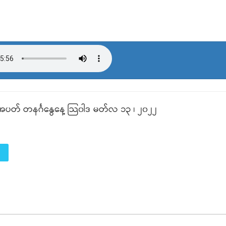
ပတ် တနင်္ဂနွေနေ့‌ သြ၀ါဒ မတ်လ ၁၃ ၊ ၂၀၂၂