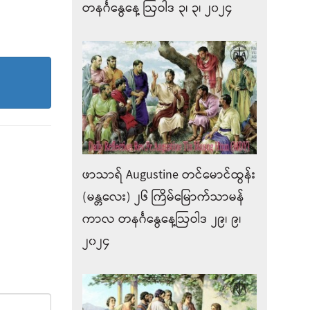
တနင်္ဂနွေနေ့ ဩဝါဒ ၃၊ ၃၊ ၂၀၂၄
ဖာသာရ် Augustine တင်မောင်ထွန်း
(မန္တလေး) ၂၆ ကြိမ်မြောက်သာမန်
ကာလ တနင်္ဂနွေနေ့ဩဝါဒ ၂၉၊ ၉၊
၂၀၂၄