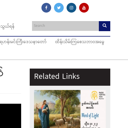
သွယ်ရန်
ပ်ရဟန်းမင်းကြီးဒေသနာတော်
ထိန်းသိမ်းကြစေသဘာဝအမွေ
်
Related Links