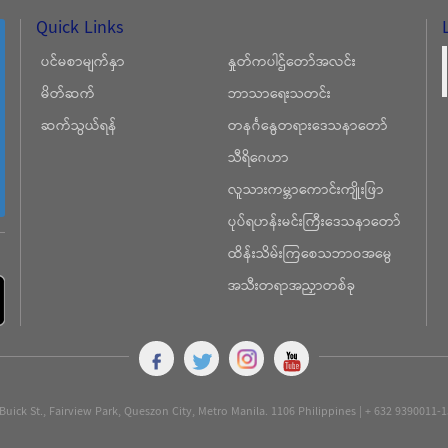
Quick Links
ပင်မစာမျက်နှာ
နှုတ်ကပါဌ်တော်အလင်း
မိတ်ဆက်
ဘာသာရေးသတင်း
ဆက်သွယ်ရန်
တနင်္ဂနွေတရားဒေသနာတော်
သီရိဂေဟာ
လူသားကမ္ဘာကောင်းကျိုးဖြာ
ပုပ်ရဟန်းမင်းကြီးဒေသနာတော်
ထိန်းသိမ်းကြစေသဘာဝအမွေ
အသီးတရာအညှာတစ်ခု
Buick St., Fairview Park, Queszon City, Metro Manila. 1106 Philippines | + 632 9390011-