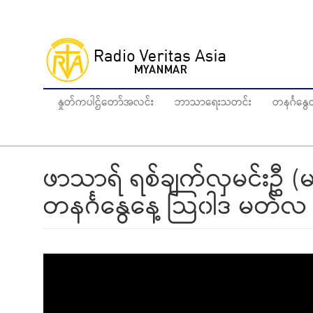
Skip
to
main
content
နှုတ်ကပါဌ်တော်အလင်း
ဘာသာရေးသတင်း
တနင်္ဂန
ဖာသာရ် ရစ်ချက်လှမင်းဦ 
တနင်္ဂနွေနေ့‌ သြ၀ါဒ မတ်လ