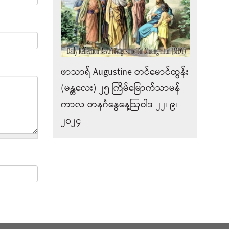
ဖာသာရ် Augustine တင်မောင်ထွန်း
(မန္တလေး) ၂၅ ကြိမ်မြောက်သာမန်
ကာလ တနင်္ဂနွေနေ့ဩဝါဒ ၂၂၊ ၉၊
၂၀၂၄