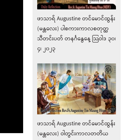
ဖာသာရ် Augustine တင်မောင်ထွန်း
(မန္တလေး) ပါစကားကာလစတုတ္ထ
သီတင်းပတ် တနင်္ဂနွေနေ့ သြဝါဒ ၃၀၊
၄၊ ၂၀၂၃
ဖာသာရ် Augustine တင်မောင်ထွန်း
(မန္တလေး) ဝါတွင်းကာလတတိယ