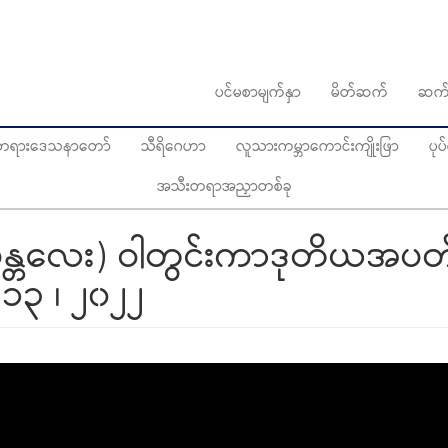
ပင်မစာမျက်နှာ
မိတ်ဆက်
ဆက်
ွေတရားဒေသနာတော်
သီရိဂေဟာ
လူသားကမ္ဘာကောင်းကျိုးဖြာ
ပု
အသီးတရာအညှာတစ်ခု
(မန္တလေး) ဝါတွင်းကာဒုတိယအပတ
 ၁၃ ၊ ၂၀၂၂